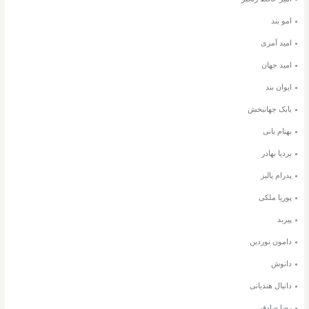
امو بند
امید آمری
امید جهان
ایوان بند
بابک جهانبخش
بهنام بانی
بردیا بهادر
پدرام پالیز
پوریا ملکی
پیربد
دامون نوردین
دانوش
دانیال هندیانی
رضا صادقی