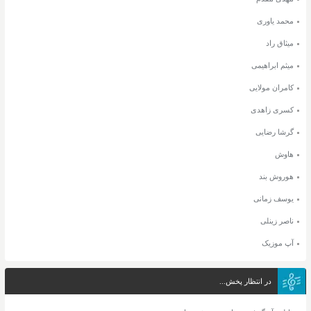
محمد یاوری
میثاق راد
میثم ابراهیمی
کامران مولایی
کسری زاهدی
گرشا رضایی
هاوش
هوروش بند
یوسف زمانی
ناصر زینلی
آپ موزیک
در انتظار پخش...