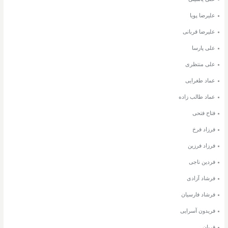
علیرضا پویا
علیرضا قربانی
علی پارسا
علی منتظری
عماد طغرایی
عماد طالب زاده
فتاح فتحی
فرزاد فرخ
فرزاد فرزین
فردین ناجی
فرشاد آزادی
فرشاد فارسیان
فریدون آسرایی
فریان