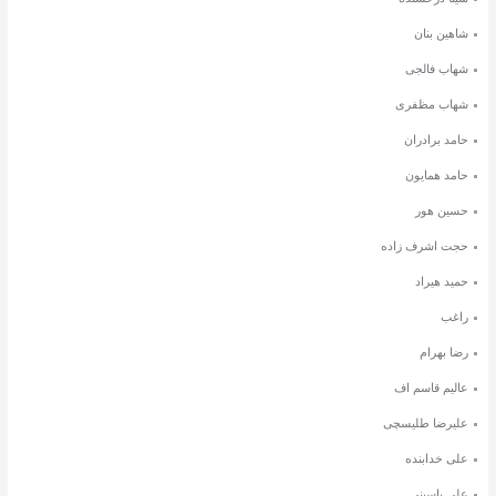
شاهین بنان
شهاب فالجی
شهاب مظفری
حامد برادران
حامد همایون
حسین هور
حجت اشرف زاده
حمید هیراد
راغب
رضا بهرام
عالیم قاسم اف
علیرضا طلیسچی
علی خدابنده
علی یاسینی