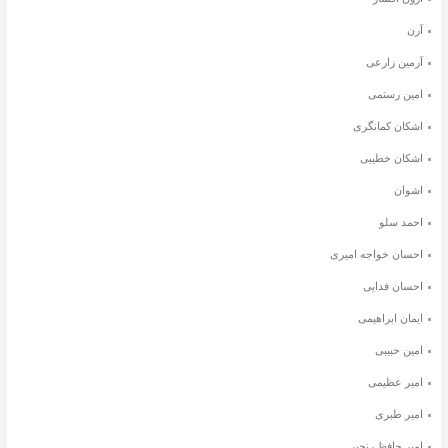
آرن
آرمین زارعی
امین رستمی
اشکان کمانگری
اشکان خطیبی
اشوان
احمد سلو
احسان خواجه امیری
احسان فدایی
ایمان ابراهیمی
امین حبیبی
امیر عظیمی
امیر طبری
امیر حافظ رنجبر