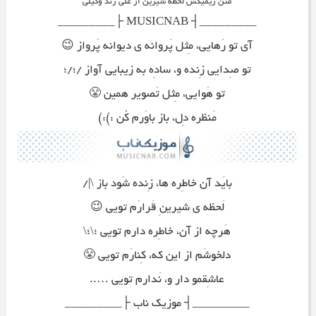
متن ریمیکس لحظه شیرین از علی زند وکیلی
_________┤ MUSICNAB ├_________
آی تو رَهایی، مِثل پَروانه ی دیوانه پَرواز 😉
تو صِدایی زِنده و، سادِه به زیبایی آواز /؛/؛
تو هَوایی، مِثل تَصویر همین 😤
مَنظره دِل، باز باوَرم کُن :):)
بایَد آن خاطِره ها، زِنده شَود باز \|/
لَحظه ی شیرینِ قَرارَم تویی 😉
هَرچه از آن، خاطِره دارم تویی ؛\؛\
دلخوشَم از این که، کِنارَم تویی 😤
عاشِقمو دار و، نَدارم تویی …..
_________┤ موزیک ناب ├_________