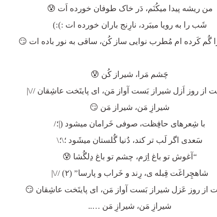
من ریشه پیدا میکُنَم، دَر خاک طوفان خورده اَت 😰
شَب را به رویا میبَرد، نارِنج باران خورده ات :):)
ا گُم کَرده ام مُطرب نوایی ساز کُن، ساقی به نور باده ات 😏
چَشم مَرا، شیراز کُن 😰
مَت از روز اَزل شیراز بَست آواز مَن، ای پایتَخت عاشِقان //\|
شیرازِ مَن، شیراز مَن 😏
با شِعرهای حافِظت، صوفی خَرامان میشود (|؛/
سَعدی اگر لَب تر کند، دُنیا گُلستان میشَود ؛\؛\
“آغوش تو باغ اِرَم، چشم تو باغ دِلگُشا 😰
شاهچِراغَت قِبله ی، رِند و خَراب و پارسا” (۲) //\|
َت از روز عَزل شیراز بَست آواز مَن، ای پایتَخت عاشِقان 😏
شیرازِ مَن، شیرازِ مَن …..