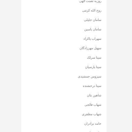
روزبه نعمت الهی
روح الله کرمی
سامان جلیلی
سامان یاسین
سهراب پاکزاد
سهیل مهرزادگان
سینا سرلک
سینا پارسیان
سیروس جمشیدی
سینا درخشنده
شاهین بنان
شهاب فالجی
شهاب مظفری
حامد برادران