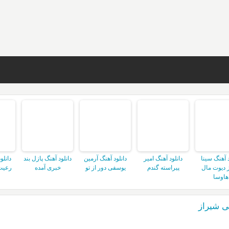
د آهنگ سینا
دانلود آهنگ امیر
دانلود آهنگ آرمین
دانلود آهنگ پازل بند
دانلو
 دیوت مال
پیراسته گندم
یوسفی دور از تو
خبری آمده
رعیت
هاوسا
لی شیراز