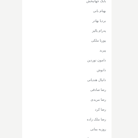
بابک جهانبخش
بهنام بانی
بردیا بهادر
پدرام پالیز
پوریا ملکی
پیربد
دامون نوردین
دانوش
دانیال هندیانی
رضا صادقی
رضا مریدی
رضا کرد
رضا ملک زاده
روزبه بمانی