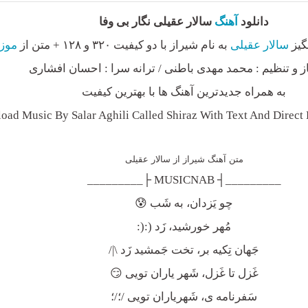
دانلود
آهنگ
سالار عقیلی نگار بی وفا
گیز
سالار عقیلی
به نام شیراز با دو کیفیت ۳۲۰ و ۱۲۸ + متن از
موز
ز و تنظیم : محمد مهدی باطنی / ترانه سرا : احسان افشاری
به همراه جدیدترین آهنگ ها با بهترین کیفیت
ad Music By Salar Aghili Called Shiraz With Text And Direct
متن آهنگ شیراز از سالار عقیلی
_________┤ MUSICNAB ├_________
چو یَزدان، به شَب 😰
مُهر خورشید، زَد (:(:
جَهان تِکیه بر، تخت جَمشید زَد \|/
غَزل تا غَزل، شَهر یاران تویی 😏
سَفرنامه ی، شَهریاران تویی /؛/؛