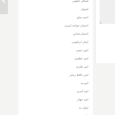
دانلود 
اشکان خطیبی
اشوان
احمد سلو
احسان خواجه امیری
احسان فدایی
ایمان ابراهیمی
امین حبیبی
امیر عظیمی
امیر طبری
امیر حافظ رنجبر
امو بند
امید آمری
امید جهان
ایوان بند