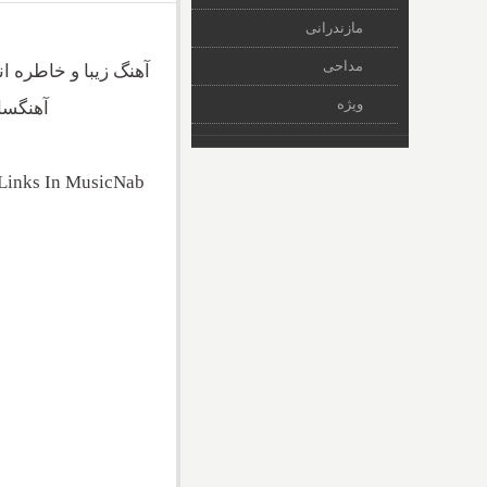
مازندرانی
مداحی
آهنگ زیبا و خاطره ان
ویژه
آهنگسا
 Links In MusicNab