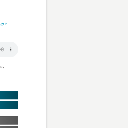
موز
دان