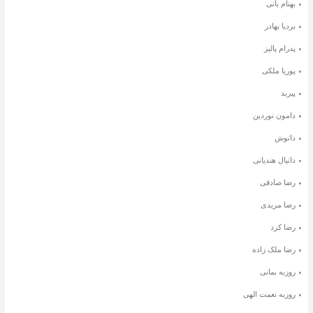
بهنام بانی
بردیا بهادر
پدرام پالیز
پوریا ملکی
پیربد
دامون نوردین
دانوش
دانیال هندیانی
رضا صادقی
رضا مریدی
رضا کرد
رضا ملک زاده
روزبه بمانی
روزبه نعمت الهی