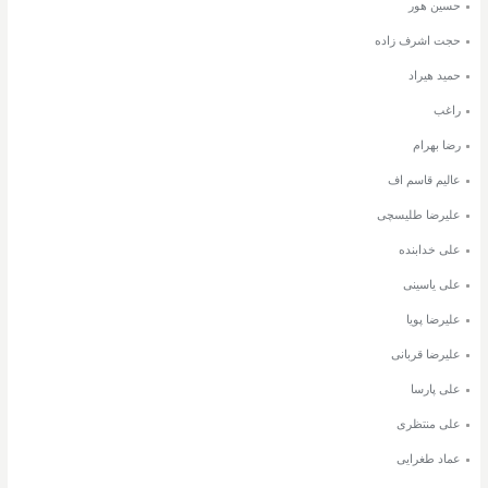
حسین هور
حجت اشرف زاده
حمید هیراد
راغب
رضا بهرام
عالیم قاسم اف
علیرضا طلیسچی
علی خدابنده
علی یاسینی
علیرضا پویا
علیرضا قربانی
علی پارسا
علی منتظری
عماد طغرایی