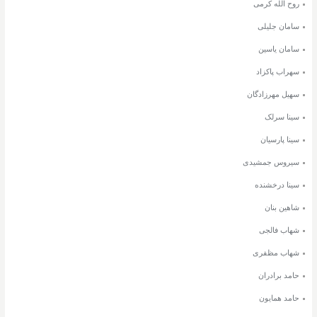
روح الله کرمی
سامان جلیلی
سامان یاسین
سهراب پاکزاد
سهیل مهرزادگان
سینا سرلک
سینا پارسیان
سیروس جمشیدی
سینا درخشنده
شاهین بنان
شهاب فالجی
شهاب مظفری
حامد برادران
حامد همایون