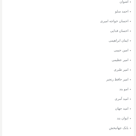
اشوان
احمد سلو
احسان خواجه امیری
احسان فدایی
ایمان ابراهیمی
امین حبیبی
امیر عظیمی
امیر طبری
امیر حافظ رنجبر
امو بند
امید آمری
امید جهان
ایوان بند
بابک جهانبخش