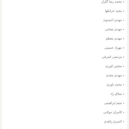
محمد رضا گلزار
مجید خراطها
مهدی احمدوند
مهدی یغمایی
مهدی معظم
مهراد حسینی
مرتضی اشرفی
مجتبی کبیری
مهدی مقدم
محمد یاوری
میثاق راد
میثم ابراهیمی
کامران مولایی
کسری زاهدی