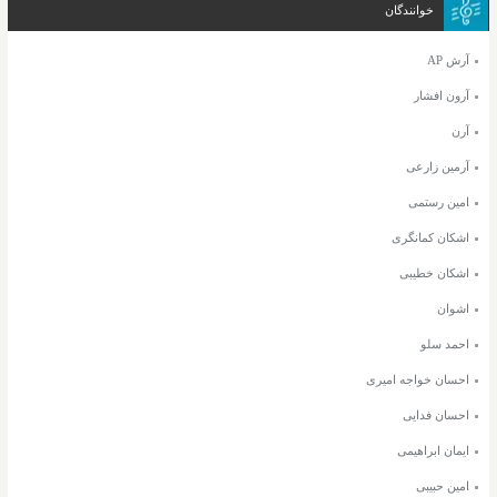
خوانندگان
آرش AP
آرون افشار
آرن
آرمین زارعی
امین رستمی
اشکان کمانگری
اشکان خطیبی
اشوان
احمد سلو
احسان خواجه امیری
احسان فدایی
ایمان ابراهیمی
امین حبیبی