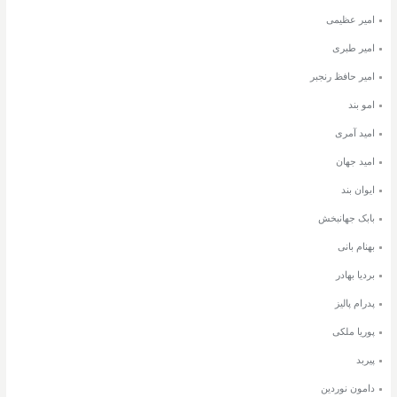
امیر عظیمی
امیر طبری
امیر حافظ رنجبر
امو بند
امید آمری
امید جهان
ایوان بند
بابک جهانبخش
بهنام بانی
بردیا بهادر
پدرام پالیز
پوریا ملکی
پیربد
دامون نوردین