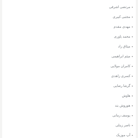
مرتضی اشرفی
مجتبی کبیری
مهدی مقدم
محمد یاوری
میثاق راد
میثم ابراهیمی
کامران مولایی
کسری زاهدی
گرشا رضایی
هاوش
هوروش بند
یوسف زمانی
ناصر زینلی
آپ موزیک