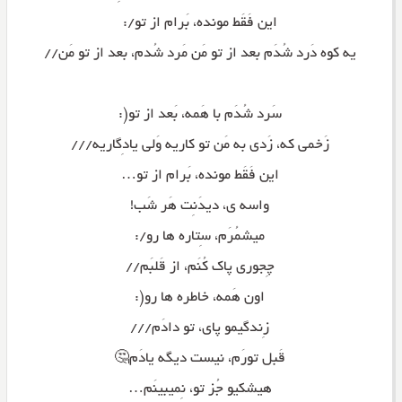
این فَقَط مونده، بَرام از تو/:
یه کوه دَرد شُدَم بعد از تو مَن مَرد شُدم، بعد از تو مَن//
سَرد شُدَم با هَمه، بَعد از تو(:
زَخمی که، زَدی به مَن تو کاریه وَلی یادِگاریه///
این فَقَط مونده، بَرام از تو…
واسه ی، دیدَنِت هَر شَب!
میشمُرَم، سِتاره ها رو/:
چِجوری پاک کُنَم، از قَلبَم//
اون هَمه، خاطره ها رو(:
زِندگیمو پای، تو دادَم///
قَبل تورَم، نیست دیگه یادَم🤔
هیشکیو جُز تو، نِمیبینَم…