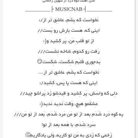
متن آهنگ کوه درد از سهیل رحمانی
_________┤ MUSICNAB ├_________
نَخواست که بِشَم، عاشِق تَر از/:
اینی که، هَست بارِش رو بَست//
از تو قَلبِ مَن، پَر کِشید و(:
رَفت رو کدوم، شاخه نِشَست///
بَدجوری قَلبَم شِکَست، شِکَست😏
نَخواست که بِشَم، عاشِق تَر از…
اینی که هَست پا پَس، کِشید/:
دِلی که واسَش، پَر کِشید و قِیدِشو زَد پَراشو چید//
عِشقَمو هیچ، وَقت نَدید نَدید(:
یه کوه دَرد شُدَم بعد از تو مَن مَرد شُدَم، بَعد از تو مَن///
سَرد شُدَم، با هَمه بعد از تو!
زَخمی که زَدی به مَن تو کاریه، وَلی یادِگاریه🤔