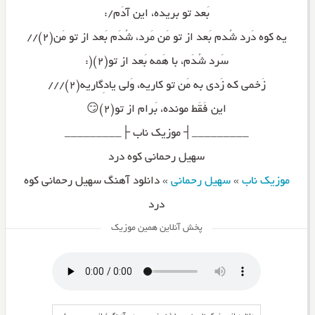
بَعد تو بریده، این آدَم/:
یه کوه دَرد شُدم بَعد از تو مَن مَرد، شُدَم بَعد از تو مَن(۲)//
سَرد شُدَم، با هَمه بَعد از تو(۲)(:
زَخمی که زَدی به مَن تو کاریه، وَلی یادِگاریه(۲)///
این فَقَط مونده، بَرام از تو(۲)😏
_________┤ موزیک ناب ├_________
سهیل رحمانی کوه درد
موزیک ناب
»
سهیل رحمانی
»
دانلود آهنگ سهیل رحمانی کوه
درد
پخش آنلاین همین موزیک