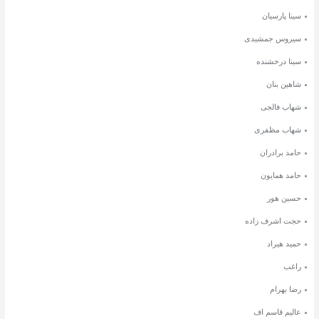
سینا پارسیان
سیروس جمشیدی
سینا درخشنده
شاهین بنان
شهاب فالجی
شهاب مظفری
حامد برادران
حامد همایون
حسین هور
حجت اشرف زاده
حمید هیراد
راغب
رضا بهرام
عالیم قاسم اف