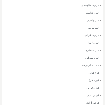
علیرضا طلیسچی
علی خدابنده
علی یاسینی
علیرضا پویا
علیرضا قربانی
علی پارسا
علی منتظری
عماد طغرایی
عماد طالب زاده
فتاح فتحی
فرزاد فرخ
فرزاد فرزین
فردین ناجی
فرشاد آزادی