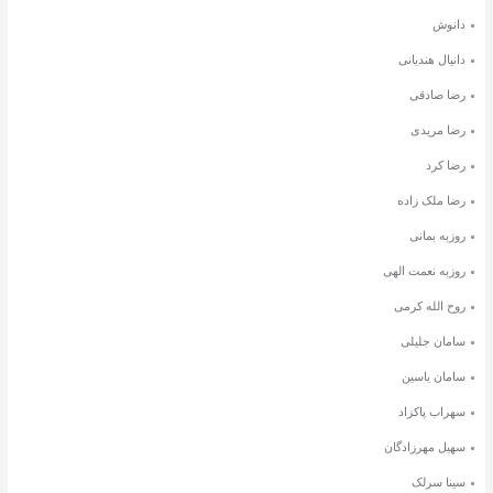
دانوش
دانیال هندیانی
رضا صادقی
رضا مریدی
رضا کرد
رضا ملک زاده
روزبه بمانی
روزبه نعمت الهی
روح الله کرمی
سامان جلیلی
سامان یاسین
سهراب پاکزاد
سهیل مهرزادگان
سینا سرلک