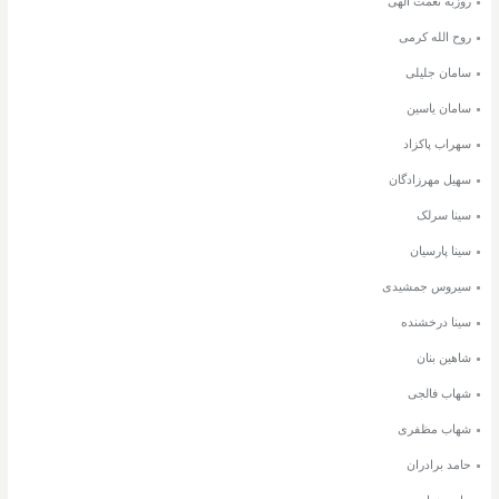
روزبه نعمت الهی
روح الله کرمی
سامان جلیلی
سامان یاسین
سهراب پاکزاد
سهیل مهرزادگان
سینا سرلک
سینا پارسیان
سیروس جمشیدی
سینا درخشنده
شاهین بنان
شهاب فالجی
شهاب مظفری
حامد برادران