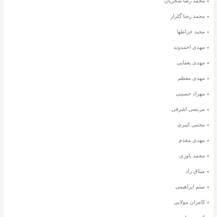
محمد رضا شجریان
محمد رضا گلزار
مجید خراطها
مهدی احمدوند
مهدی یغمایی
مهدی معظم
مهراد حسینی
مرتضی اشرفی
مجتبی کبیری
مهدی مقدم
محمد یاوری
میثاق راد
میثم ابراهیمی
کامران مولایی