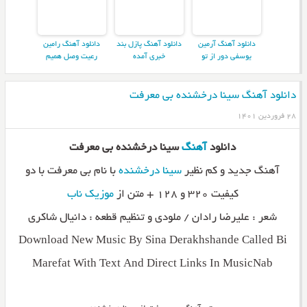
دانلود آهنگ آرمین
دانلود آهنگ پازل بند
دانلود آهنگ رامین
یوسفی دور از تو
خبری آمده
رعیت وصل همیم
دانلود آهنگ سینا درخشنده بی معرفت
۲۸ فروردین ۱۴۰۱
دانلود
آهنگ
سینا درخشنده بی معرفت
آهنگ جدید و کم نظیر
سینا درخشنده
با نام بی معرفت با دو
کیفیت ۳۲۰ و ۱۲۸ + متن از
موزیک ناب
شعر : علیرضا رادان / ملودی و تنظیم قطعه : دانیال شاکری
Download New Music By Sina Derakhshande Called Bi
Marefat With Text And Direct Links In MusicNab