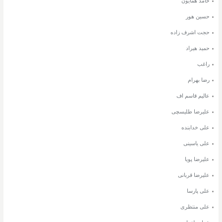
حامد همایون
حسین هور
حجت اشرف زاده
حمید هیراد
راغب
رضا بهرام
عالیم قاسم اف
علیرضا طلیسچی
علی خدابنده
علی یاسینی
علیرضا پویا
علیرضا قربانی
علی پارسا
علی منتظری