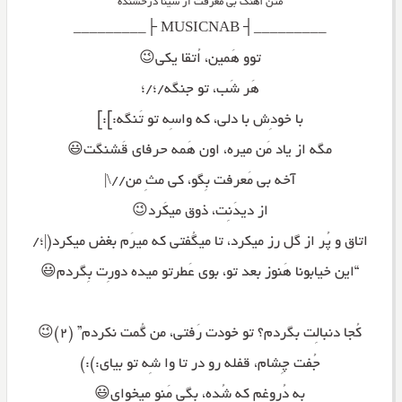
متن آهنگ بی معرفت از سینا درخشنده
_________┤ MUSICNAB ├_________
توو هَمین، اُتقا یکی😉
هَر شَب، تو جنگه/؛/؛
با خودِش با دلی، که واسِه تو تَنگه:]:]
مگه از یاد مَن میره، اون هَمه حرفای قَشنگت😃
آخه بی مَعرفت بِگو، کی مثِ من//\|
از دیدَنِت، ذوق میکَرد😉
اتاق و پُر از گل رز میکرد، تا میگُفتی که میرَم بغض میکرد(|؛/
“این خیابونا هَنوز بعد تو، بوی عَطرتو میده دورِت بِگردم😃
کُجا دنبالِت بگردم؟ تو خودت رَفتی، من گُمت نکردم” (۲)😉
جُفت چِشام، قفله رو در تا وا شِه تو بیای:):)
به دُروغم که شُده، بگی مَنو میخوای😃