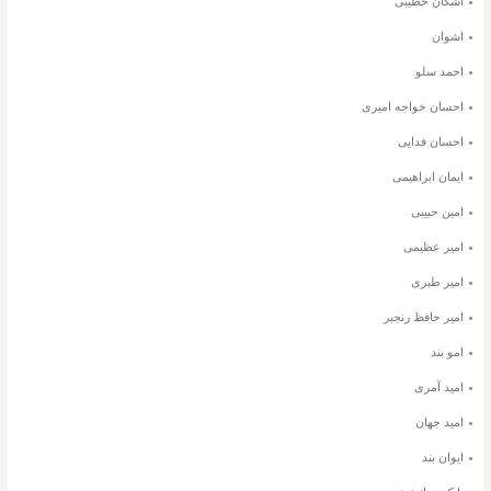
اشکان خطیبی
اشوان
احمد سلو
احسان خواجه امیری
احسان فدایی
ایمان ابراهیمی
امین حبیبی
امیر عظیمی
امیر طبری
امیر حافظ رنجبر
امو بند
امید آمری
امید جهان
ایوان بند