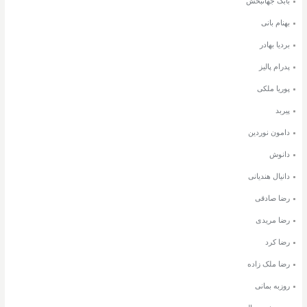
بابک جهانبخش
بهنام بانی
بردیا بهادر
پدرام پالیز
پوریا ملکی
پیربد
دامون نوردین
دانوش
دانیال هندیانی
رضا صادقی
رضا مریدی
رضا کرد
رضا ملک زاده
روزبه بمانی