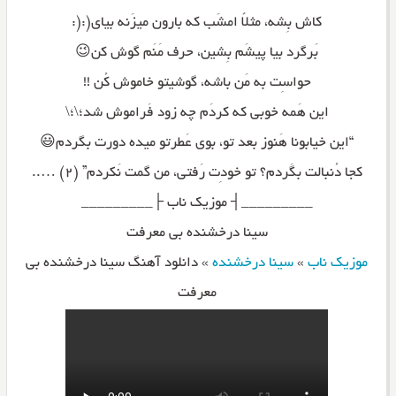
کاش بِشه، مثلاً امشَب که بارون میزَنه بیای(:(:
بَرگرد بیا پیشَم بِشین، حرف مَنَم گوش کن😉
حواسِت به مَن باشه، گوشیتو خاموش کُن !!
این هَمه خوبی که کردَم چه زود فَراموش شد؛\؛\
“این خیابونا هَنوز بعد تو، بوی عَطرتو میده دورت بگردم😃
کجا دُنبالت بگَردم؟ تو خودِت رَفتی، من گمت نَکردم” (۲) …..
_________┤ موزیک ناب ├_________
سینا درخشنده بی معرفت
موزیک ناب
»
سینا درخشنده
»
دانلود آهنگ سینا درخشنده بی
معرفت