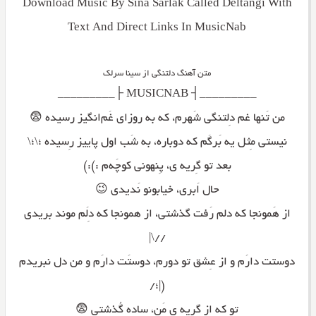
Download Music By Sina Sarlak Called Deltangi With
Text And Direct Links In MusicNab
متن آهنگ دلتنگی از سینا سرلک
_________┤ MUSICNAB ├_________
من تَنها غم دِلتنگی شَهرم، که به روزای غَم‌انگیز رسیده 😨
نیستی مِثل یه بَرگَم که دوباره، به شَب اول پاییز رِسیده ؛\؛\
بعد تو گِریه ی، پِنهونی کوچَه‌م :):)
حال اَبری، خیابونو نَدیدی 😉
از هَمونجا که دلم رَفت گذشتی، از همونجا که دِلَم موند بریدی
//\|
دوستت دارَم و از عِشق تو دورم، دوستَت دارَم و من دل نبریدم
(|؛/
تو که از گِریه ی مَن، ساده گُذشتی 😨