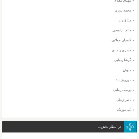
مهدی مقدم
محمد یاوری
میثاق راد
میثم ابراهیمی
کامران مولایی
کسری زاهدی
گرشا رضایی
هاوش
هوروش بند
یوسف زمانی
ناصر زینلی
آپ موزیک
در انتظار پخش...