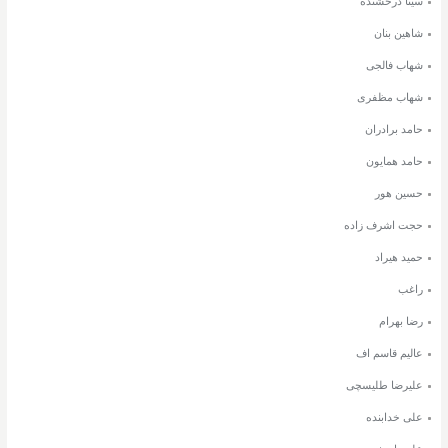
سینا درخشنده
شاهین بنان
شهاب فالجی
شهاب مظفری
حامد برادران
حامد همایون
حسین هور
حجت اشرف زاده
حمید هیراد
راغب
رضا بهرام
عالیم قاسم اف
علیرضا طلیسچی
علی خدابنده