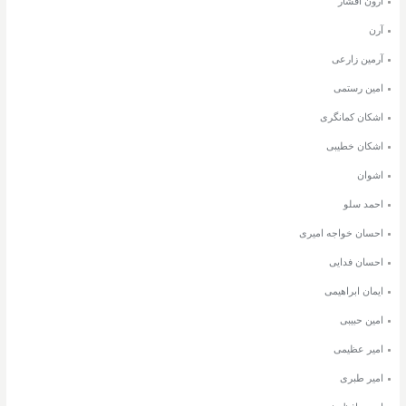
آرون افشار
آرن
آرمین زارعی
امین رستمی
اشکان کمانگری
اشکان خطیبی
اشوان
احمد سلو
احسان خواجه امیری
احسان فدایی
ایمان ابراهیمی
امین حبیبی
امیر عظیمی
امیر طبری