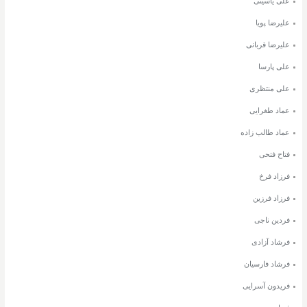
علی یاسینی
علیرضا پویا
علیرضا قربانی
علی پارسا
علی منتظری
عماد طغرایی
عماد طالب زاده
فتاح فتحی
فرزاد فرخ
فرزاد فرزین
فردین ناجی
فرشاد آزادی
فرشاد فارسیان
فریدون آسرایی