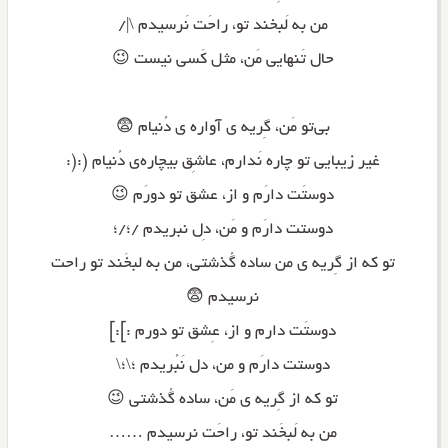
من به لَبخند تو، راحَت نَرسیدم \|/
حال تَنهایی مَن، مثل کَسی نیست 😉
بی‌تو مَن، گِریه ی آواره ی دُنیام 😨
غیر زیبایی تو چاره نَدارم، عاشِق بیچاره‌ی دُنیام (:(:
دوستَت دارَم و از، عشق تو دورَم 😉
دوستت دارَم و مَن، دِل نبریدم /؛/؛
تو که از گِریه ی من ساده گُذشتی، من به لبخَند تو راحت
نرسیدم 😨
دوستَت دارم و از، عِشق تو دورم :]:]
دوستت دارَم و من، دل نَبُریدم ؛\؛\
تو که از گِریه ی مَن، ساده گُذشتی 😉
من به لَبخَند تو، راحَت نرسیدم ……