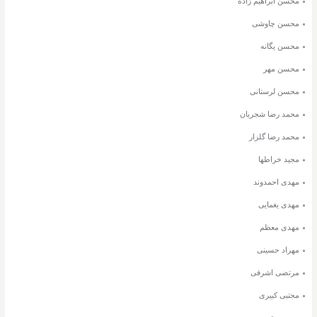
محسن ابراهیم زاده
محسن چاوشی
محسن یگانه
محسن مهر
محسن لرستانی
محمد رضا شجریان
محمد رضا گلزار
مجید خراطها
مهدی احمدوند
مهدی یغمایی
مهدی معظم
مهراد حسینی
مرتضی اشرفی
مجتبی کبیری