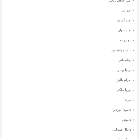
امیر حافظ رنجبر
امو بند
امید آمری
امید جهان
ایوان بند
بابک جهانبخش
بهنام بانی
بردیا بهادر
پدرام پالیز
پوریا ملکی
پیربد
دامون نوردین
دانوش
دانیال هندیانی