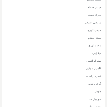
مهدی معظم
مهراد حسینی
مرتضی اشرفی
مجتبی کبیری
مهدی مقدم
محمد یاوری
میثاق راد
میثم ابراهیمی
کامران مولایی
کسری زاهدی
گرشا رضایی
هاوش
هوروش بند
یوسف زمانی