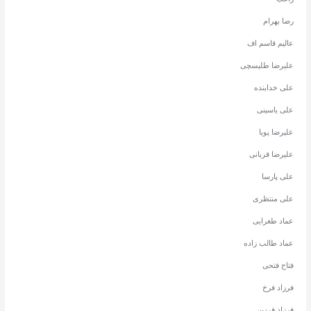
رضا بهرام
عالیم قاسم اف
علیرضا طلیسچی
علی خدابنده
علی یاسینی
علیرضا پویا
علیرضا قربانی
علی پارسا
علی منتظری
عماد طغرایی
عماد طالب زاده
فتاح فتحی
فرزاد فرخ
فرزاد فرزین