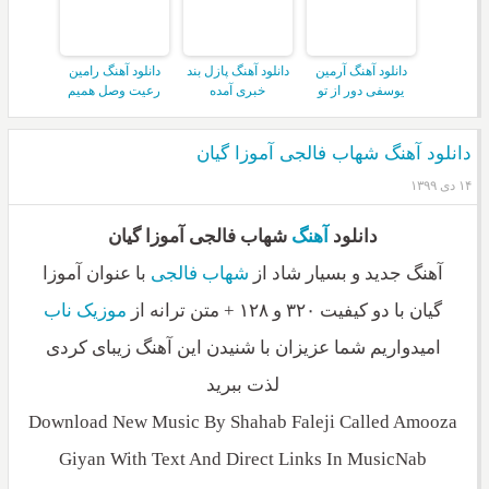
دانلود آهنگ آرمین
دانلود آهنگ پازل بند
دانلود آهنگ رامین
یوسفی دور از تو
خبری آمده
رعیت وصل همیم
دانلود آهنگ شهاب فالجی آموزا گیان
۱۴ دی ۱۳۹۹
دانلود
آهنگ
شهاب فالجی آموزا گیان
آهنگ جدید و بسیار شاد از
شهاب فالجی
با عنوان آموزا
گیان با دو کیفیت ۳۲۰ و ۱۲۸ + متن ترانه از
موزیک ناب
امیدواریم شما عزیزان با شنیدن این آهنگ زیبای کردی
لذت ببرید
Download New Music By Shahab Faleji Called Amooza
Giyan With Text And Direct Links In MusicNab