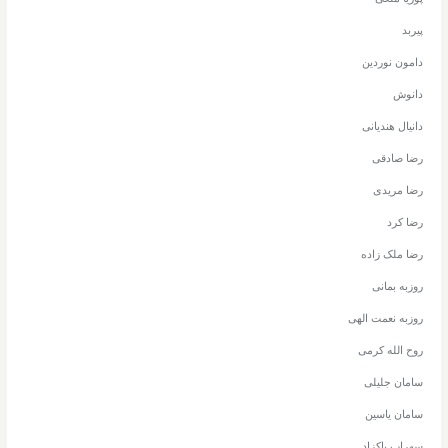
پیربد
دامون نوردین
دانوش
دانیال هندیانی
رضا صادقی
رضا مریدی
رضا کرد
رضا ملک زاده
روزبه بمانی
روزبه نعمت الهی
روح الله کرمی
سامان جلیلی
سامان یاسین
سهراب پاکزاد