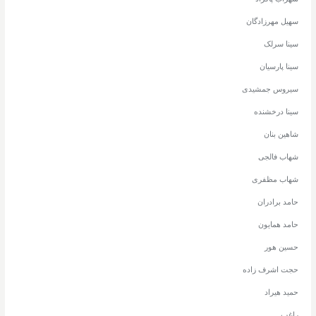
سهیل مهرزادگان
سینا سرلک
سینا پارسیان
سیروس جمشیدی
سینا درخشنده
شاهین بنان
شهاب فالجی
شهاب مظفری
حامد برادران
حامد همایون
حسین هور
حجت اشرف زاده
حمید هیراد
راغب