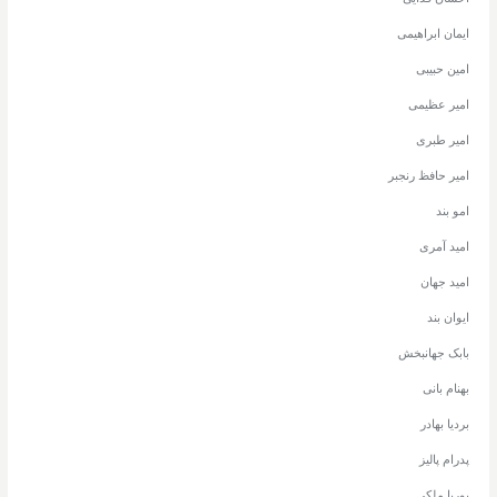
ایمان ابراهیمی
امین حبیبی
امیر عظیمی
امیر طبری
امیر حافظ رنجبر
امو بند
امید آمری
امید جهان
ایوان بند
بابک جهانبخش
بهنام بانی
بردیا بهادر
پدرام پالیز
پوریا ملکی