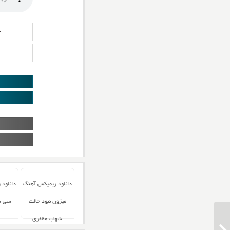
د
دانلود ریمیکس آهنگ
دانلود
میزون نبود حالت
سی س
شهاب مظفری