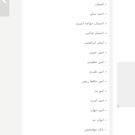
دانلود 
اشوان
احمد سلو
احسان خواجه امیری
احسان فدایی
ایمان ابراهیمی
امین حبیبی
امیر عظیمی
امیر طبری
امیر حافظ رنجبر
امو بند
امید آمری
امید جهان
ایوان بند
بابک جهانبخش