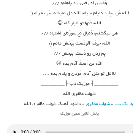
وَقتی راه رَفتی، رَد پاهامو ///
الله مَن سِفید دُنیام سیاه، الله دِل نِمیشه سَر به راه (:
الله، تَنها تو اُنبار کاه 😉
هی میگَشتَم، دُنبال نَخ سوزَنای اِشتباه ///
الله، جونَم آلودَست بِبَخش دائم (:
بِم زَدن رو دَست، بِبَخش ///
الله من اَصلاً، آدَم بَده 😖
لااَقل تو مِثل آدَم، مُردَن و یادَم بِدِه ….
_________┤ موزیک ناب ├_________
شهاب مظفری الله
وزیک ناب
»
شهاب مظفری
»
دانلود آهنگ شهاب مظفری الله
پخش آنلاین همین موزیک