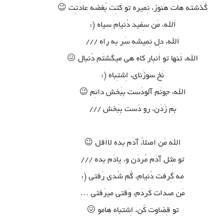
گُذشته هات هَنوز، نِمیره تو کَتِت بُغضه عادَتِت 😉
اَلله، مَن سِفید دُنیام سیاه (:
اَلله، دِل نِمیشه سَر به راه ///
الله، تَنها تو اَنبار کاه هی میگَشتَم دُنبال 😖
نَخ سوزَنای، اِشتِباه (:
الله، جونَم آلودَست بِبَخش دائِم 😉
بِم زَدَن، رو دَست بِبَخش ///
الله مَن اَصلا،ً آدَم بَده لااَقل 😉
تو مِثل آدَم مُردَن و، یادَم بده ///
مِه گِرفت دُنیام، گُم شُدی رَفتی (:
مَن صِدات کَردَم، وَقتی میرَفتی …
تو قِضاوت کُن، اِشتباه هامو 😖