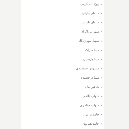
روح الله کرمی
سامان جلیلی
سامان یاسین
سهراب پاکزاد
سهیل مهرزادگان
سینا سرلک
سینا پارسیان
سیروس جمشیدی
سینا درخشنده
شاهین بنان
شهاب فالجی
شهاب مظفری
حامد برادران
حامد همایون