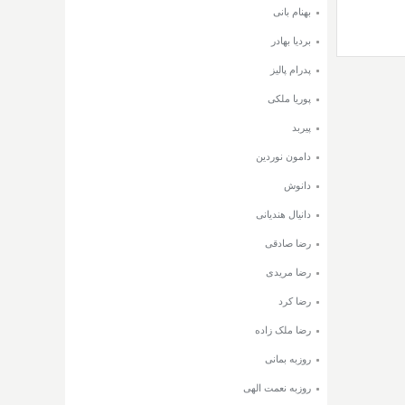
بهنام بانی
بردیا بهادر
پدرام پالیز
پوریا ملکی
پیربد
دامون نوردین
دانوش
دانیال هندیانی
رضا صادقی
رضا مریدی
رضا کرد
رضا ملک زاده
روزبه بمانی
روزبه نعمت الهی