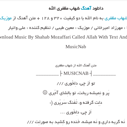
دانلود
آهنگ
شهاب مظفری الله
هاب مظفری
به نام الله با دو کیفیت ۳۲۰ و ۱۲۸ + متن آهنگ از
موزیک 
: مهرزاد امیرخانی / موزیک : معین طیبی / تنظیم کننده : علی وانیار
nload Music By Shahab Mozaffari Called Allah With Text And 
MusicNab
متن آهنگ الله از شهاب مظفری
_________┤ MUSICNAB ├_________
تو اَز چی، دِلخُوری ///
پَر و نِمیشه ریخت، تو بالِشای آجُری 😖
دِلِت گرفته و، تُفَنگ سَرپُری (:
اَز چی، دِلخُوری …
نَه گریه داری و نَه میشه، خَنده رو کِشید به صورتِت ///