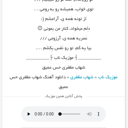
توی خواب، هَمیشه رو به رومی …
اَز توئه هَمه ی، آرامِشَم (:
دِلَم میخواد، کِنار مَن بِمونی 😊
عَمریه هَمه ی، آرزِومی ///
بیا یِه کَم، تو رو نَفَس بِکِشَم ….
_________┤ موزیک ناب ├_________
شهاب مظفری حس عمیق
موزیک ناب
»
شهاب مظفری
»
دانلود آهنگ شهاب مظفری حس
عمیق
پخش آنلاین همین موزیک