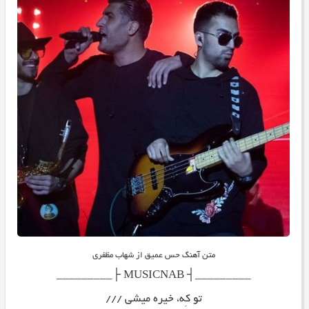
متن آهنگ حس عمیق از شهاب مظفری
_________┤ MUSICNAB ├_________
تو کِه، خیره میشی ///