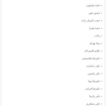
حامد همایون
حسین هور
حجت اشرف زاده
حمید هیراد
راغب
رضا بهرام
عالیم قاسم اف
علیرضا طلیسچی
علی خدابنده
علی یاسینی
علیرضا پویا
علیرضا قربانی
علی پارسا
علی منتظری