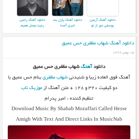
دانلود آهنگ آرمین
دانلود آهنگ پازل بند
دانلود آهنگ رامین
یوسفی دور از تو
خبری آمده
رعیت وصل همیم
دانلود آهنگ شهاب مظفری حس عمیق
۰۵ بهمن ۱۳۹۹
دانلود
آهنگ
شهاب مظفری حس عمیق
آهنگ فوق العاده زیبا و شنیدنی
شهاب مظفری
بنام حس عمیق با
دو کیفیت ۳۲۰ و ۱۲۸ + متن آهنگ از
موزیک ناب
تنظیم کننده : امیر پدرام
Download Music By Shahab Mozaffari Called Hesse
Amigh With Text And Direct Links In MusicNab