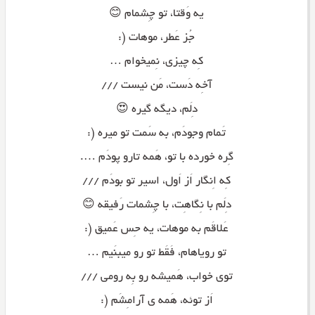
یه وَقتا، تو چِشمام 😊
جُز عَطر، موهات (:
کِه چیزی، نِمیخوام …
آخِه دَست، مَن نیست ///
دِلَم، دیگه گیره 😍
تَمام وجودَم، به سَمت تو میره (:
گِره خورده با تو، هَمه تارو پودَم ….
کِه اِنگار اَز اَول، اسیر تو بودَم ///
دِلَم با نِگاهِت، با چِشمات رَفیقه 😊
عَلاقَم به موهات، یه حِس عَمیق (:
تو رویاهام، فَقَط تو رو میبنَیم …
توی خواب، هَمیشه رو بِه رومی ///
اَز توئه، هَمه ی آرامِشَم (: