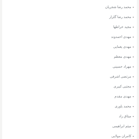
محمد رضا شجریان
محمد رضا گلزار
مجید خراطها
مهدی احمدوند
مهدی یغمایی
مهدی معظم
مهراد حسینی
مرتضی اشرفی
مجتبی کبیری
مهدی مقدم
محمد یاوری
میثاق راد
میثم ابراهیمی
کامران مولایی