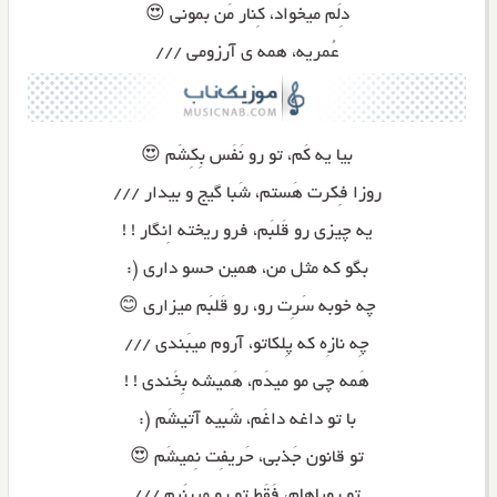
دِلَم میخواد، کِنار مَن بمونی 😍
عُمریه، همه ی آرزومی ///
بیا یه کَم، تو رو نَفَس بِکِشَم 😍
روزا فِکرت هَستم، شَبا گیج و بیدار ///
یه چیزی رو قَلبَم، فرو ریخته اِنگار ! !
بگو که مثل من، همین حسو داری (:
چه خوبه سَرِت رو، رو قَلبَم میزاری 😊
چِه نازِه که پِلکاتو، آروم میبَندی ///
هَمه چی مو میدَم، هَمیشه بِخَندی ! !
با تو داغه داغَم، شَبیه آتیشَم (:
تو قانون جَذبی، حَریفِت نِمیشَم 😍
تو رویاهام، فَقَط تو رو میبنَیم ///