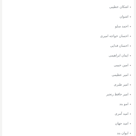
اشکان خطیبی
اشوان
احمد سلو
احسان خواجه امیری
احسان فدایی
ایمان ابراهیمی
امین حبیبی
امیر عظیمی
امیر طبری
امیر حافظ رنجبر
امو بند
امید آمری
امید جهان
ایوان بند