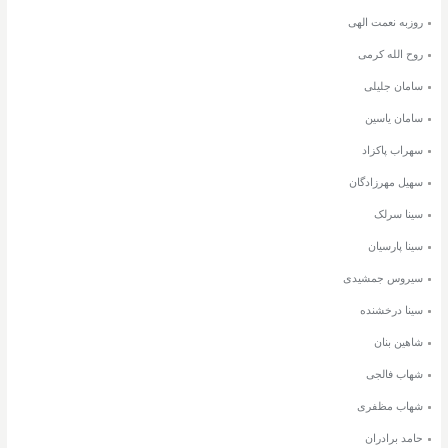
روزبه نعمت الهی
روح الله کرمی
سامان جلیلی
سامان یاسین
سهراب پاکزاد
سهیل مهرزادگان
سینا سرلک
سینا پارسیان
سیروس جمشیدی
سینا درخشنده
شاهین بنان
شهاب فالجی
شهاب مظفری
حامد برادران