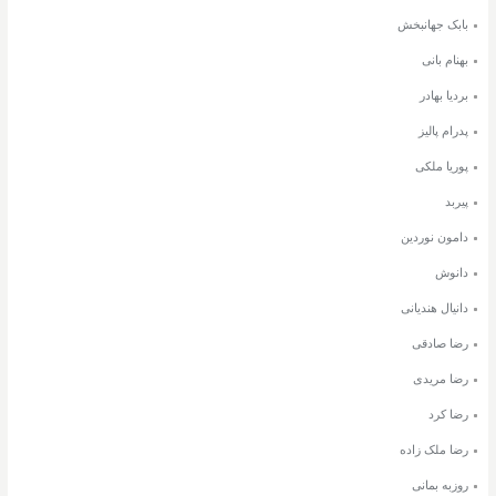
بابک جهانبخش
بهنام بانی
بردیا بهادر
پدرام پالیز
پوریا ملکی
پیربد
دامون نوردین
دانوش
دانیال هندیانی
رضا صادقی
رضا مریدی
رضا کرد
رضا ملک زاده
روزبه بمانی