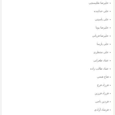
علیرضا طلیسچی
علی خدابنده
علی یاسینی
علیرضا پویا
علیرضا قربانی
علی پارسا
علی منتظری
عماد طغرایی
عماد طالب زاده
فتاح فتحی
فرزاد فرخ
فرزاد فرزین
فردین ناجی
فرشاد آزادی