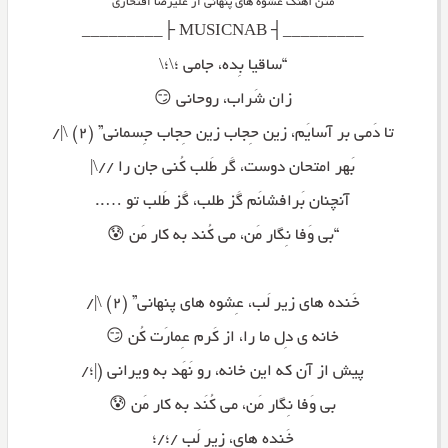
متن آهنگ عشوه های پنهانی از علیرضا افتخاری
_________┤ MUSICNAB ├_________
“ساقیا بِده، جامی ؛\؛\
زان شَراب، روحانی 😏
تا دَمی بر آسایَم، زین حِجاب زین حِجاب جِسمانی” (۲) \|/
بَهر امتحان دوست، گَر طَلب کُنی جان را //\|
آنچنان بَرافشانَم گَز طلب، گَز طَلب تو …..
“بی وَفا نِگار مَن، می کُند به کار مَن 😰
خَنده های زیر لَب، عِشوه های پنهانی” (۲) \|/
خانه ی دِل ما را، از کَرم عِمارَت کُن 😏
پیش از آن که این خانه، رو نَهَد به ویرانی (|؛/
بی وَفا نِگار مَن، می کُنَد به کار مَن 😰
خَنده های، زیر لَب /؛/؛