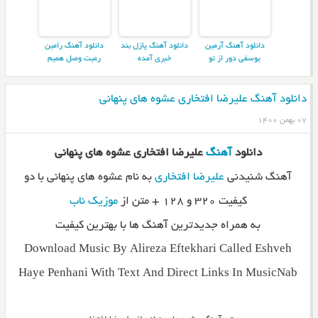
دانلود آهنگ آرمین
دانلود آهنگ پازل بند
دانلود آهنگ رامین
یوسفی دور از تو
خبری آمده
رعیت وصل همیم
دانلود آهنگ علیرضا افتخاری عشوه های پنهانی
۰۷ بهمن ۱۴۰۰
دانلود
آهنگ
علیرضا افتخاری عشوه های پنهانی
آهنگ شنیدنی
علیرضا افتخاری
به نام عشوه های پنهانی با دو
کیفیت ۳۲۰ و ۱۲۸ + متن از
موزیک ناب
به همراه جدیدترین آهنگ ها با بهترین کیفیت
Download Music By Alireza Eftekhari Called Eshveh
Haye Penhani With Text And Direct Links In MusicNab