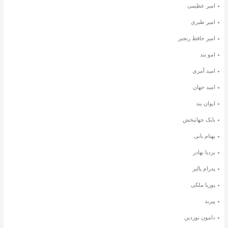
امیر عظیمی
امیر طبری
امیر حافظ رنجبر
امو بند
امید آمری
امید جهان
ایوان بند
بابک جهانبخش
بهنام بانی
بردیا بهادر
پدرام پالیز
پوریا ملکی
پیربد
دامون نوردین