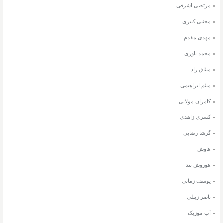
مرتضی اشرفی
مجتبی کبیری
مهدی مقدم
محمد یاوری
میثاق راد
میثم ابراهیمی
کامران مولایی
کسری زاهدی
گرشا رضایی
هاوش
هوروش بند
یوسف زمانی
ناصر زینلی
آپ موزیک