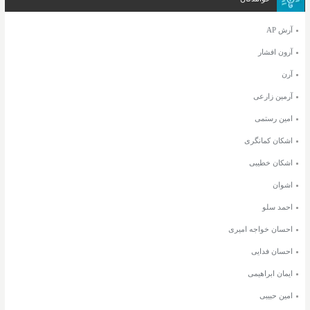
آرش AP
آرون افشار
آرن
آرمین زارعی
امین رستمی
اشکان کمانگری
اشکان خطیبی
اشوان
احمد سلو
احسان خواجه امیری
احسان فدایی
ایمان ابراهیمی
امین حبیبی