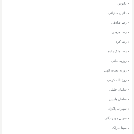
دانوش
دانیال هندیانی
رضا صادقی
رضا مریدی
رضا کرد
رضا ملک زاده
روزبه بمانی
روزبه نعمت الهی
روح الله کرمی
سامان جلیلی
سامان یاسین
سهراب پاکزاد
سهیل مهرزادگان
سینا سرلک