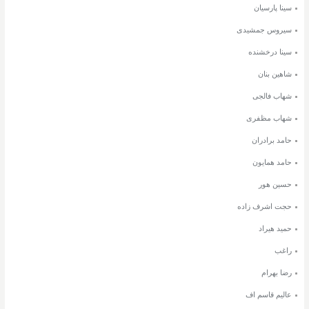
سینا پارسیان
سیروس جمشیدی
سینا درخشنده
شاهین بنان
شهاب فالجی
شهاب مظفری
حامد برادران
حامد همایون
حسین هور
حجت اشرف زاده
حمید هیراد
راغب
رضا بهرام
عالیم قاسم اف