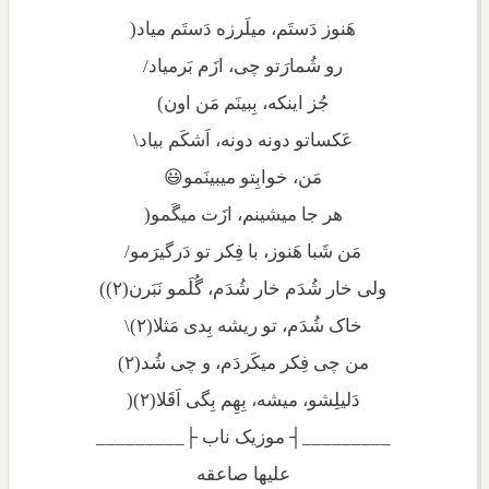
هَنوز دَستَم، میلَرزه دَستَم میاد(
رو شُمارَتو چی، ازَم بَرمیاد/
جُز اینکه، بِبینَم مَن اون)
عَکساتو دونه دونه، اَشکَم بیاد\
مَن، خوابِتو میبینَمو😃
هر جا میشینم، ازَت میگَمو(
مَن شَبا هَنوز، با فِکر تو دَرگیرَمو/
ولی خار شُدَم خار شُدَم، گُلَمو نَبَرن(۲))
خاک شُدَم، تو ریشه بِدی مَثلا(۲)\
من چی فِکر میکَردَم، و چی شُد(۲)
دَلیلِشو، میشه، بِهِم بِگی اَقَلا(۲)(
_________┤ موزیک ناب ├_________
علیها صاعقه