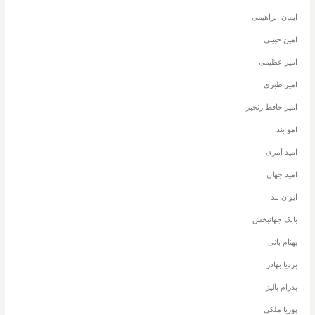
ایمان ابراهیمی
امین حبیبی
امیر عظیمی
امیر طبری
امیر حافظ رنجبر
امو بند
امید آمری
امید جهان
ایوان بند
بابک جهانبخش
بهنام بانی
بردیا بهادر
پدرام پالیز
پوریا ملکی