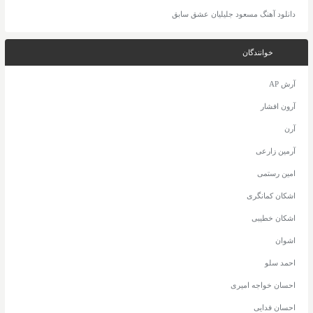
دانلود آهنگ مسعود جلیلیان عشق سابق
خوانندگان
آرش AP
آرون افشار
آرن
آرمین زارعی
امین رستمی
اشکان کمانگری
اشکان خطیبی
اشوان
احمد سلو
احسان خواجه امیری
احسان فدایی