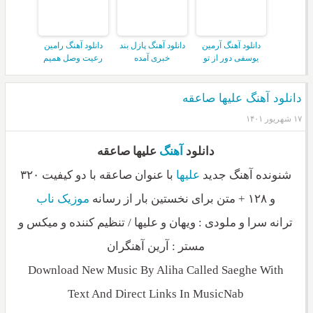
دانلود آهنگ آرمین
دانلود آهنگ پازل بند
دانلود آهنگ رامین
یوسفی دور از تو
خبری آمده
رعیت وصل همیم
دانلود آهنگ علیها صاعقه
۱۷ شهریور ۱۴۰۱
دانلود
آهنگ
علیها صاعقه
شنونده آهنگ جدید
علیها
با عنوان صاعقه با دو کیفیت ۳۲۰
و ۱۲۸ + متن برای نخستین بار از رسانه
موزیک ناب
ترانه سرا و ملودی : ویهان و علیها / تنظیم کننده و میکس و
مستر : آرین آهنگران
Download New Music By Aliha Called Saeghe With
Text And Direct Links In MusicNab