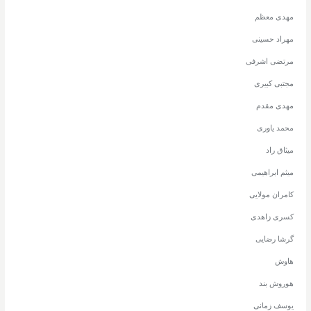
مهدی معظم
مهراد حسینی
مرتضی اشرفی
مجتبی کبیری
مهدی مقدم
محمد یاوری
میثاق راد
میثم ابراهیمی
کامران مولایی
کسری زاهدی
گرشا رضایی
هاوش
هوروش بند
یوسف زمانی