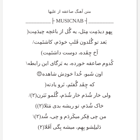
متن آهنگ صاعقه از علیها
_________┤ MUSICNAB ├_________
یِهو دیدَمِت مِثل، یه گُل از باغچه چیدَمِت(
بَعد تو گُلدون قَلبِ خودَم، کاشتَمِت/
آخ چِقَده، دوست داشتَمِت)
کُدوم صاعقه خورده، به بَرگای این رابطه\
اون شَبو، خُدا خودِش شاهده😍
که چِقَد گُفتَم، نَرو یادته(
ولی خار شُدَم خار شُدَم، گُلَمو نَبَرن(۲)/
خاک شُدَم، تو ریشه بدی مَثلا(۲))
من چی فِکر میکَردَم و چی، شُد(۲)\
دَلیلِشو بِهِم، میشه بِگی اَقَلا(۲)