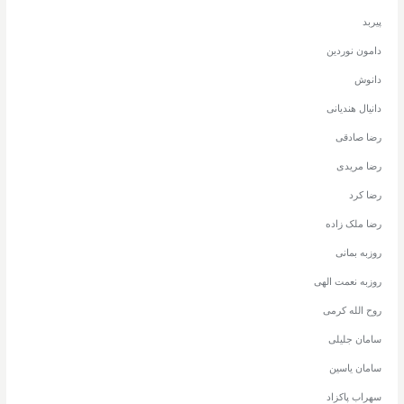
پیربد
دامون نوردین
دانوش
دانیال هندیانی
رضا صادقی
رضا مریدی
رضا کرد
رضا ملک زاده
روزبه بمانی
روزبه نعمت الهی
روح الله کرمی
سامان جلیلی
سامان یاسین
سهراب پاکزاد