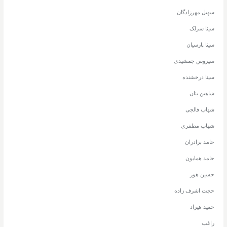
سهیل مهرزادگان
سینا سرلک
سینا پارسیان
سیروس جمشیدی
سینا درخشنده
شاهین بنان
شهاب فالجی
شهاب مظفری
حامد برادران
حامد همایون
حسین هور
حجت اشرف زاده
حمید هیراد
راغب