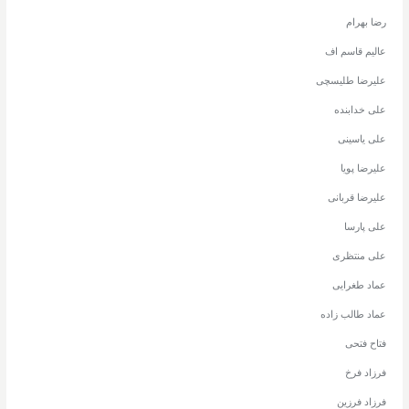
رضا بهرام
عالیم قاسم اف
علیرضا طلیسچی
علی خدابنده
علی یاسینی
علیرضا پویا
علیرضا قربانی
علی پارسا
علی منتظری
عماد طغرایی
عماد طالب زاده
فتاح فتحی
فرزاد فرخ
فرزاد فرزین