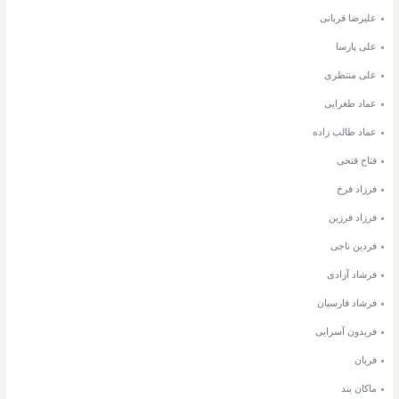
علیرضا قربانی
علی پارسا
علی منتظری
عماد طغرایی
عماد طالب زاده
فتاح فتحی
فرزاد فرخ
فرزاد فرزین
فردین ناجی
فرشاد آزادی
فرشاد فارسیان
فریدون آسرایی
فریان
ماکان بند