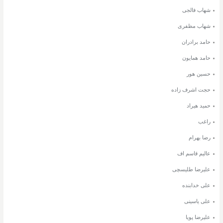
شهاب فالجی
شهاب مظفری
حامد برادران
حامد همایون
حسین هور
حجت اشرف زاده
حمید هیراد
راغب
رضا بهرام
عالیم قاسم اف
علیرضا طلیسچی
علی خدابنده
علی یاسینی
علیرضا پویا