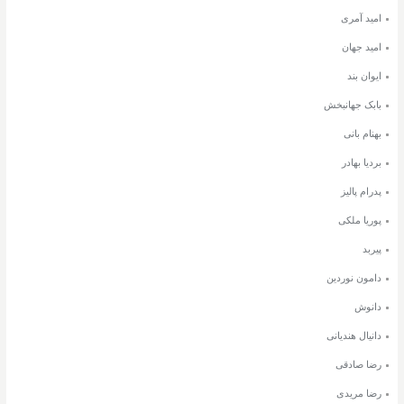
امید آمری
امید جهان
ایوان بند
بابک جهانبخش
بهنام بانی
بردیا بهادر
پدرام پالیز
پوریا ملکی
پیربد
دامون نوردین
دانوش
دانیال هندیانی
رضا صادقی
رضا مریدی