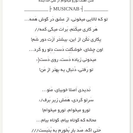
متن آهنگ تورو میخوام از علی خدابنده
_________┤ MUSICNAB ├_________
تو که لالایی میخونی، از عِشق دَر گوش هَمه…
هَر کاری میکُنَم، بَرات میگی کَمه//
یِکاری نَکُن از این، بیشتَر اَزَت دور شَم!
اون چِشای، خوشگِلِت دَستِ دِلو رو کَرد…
میدونی زیاده دَست، روی دَست(:
تو رَفتی، دُنبال یه بِهتَر از مَن!
نَدیدی اَصلا خوبیای، مَنو…
سَرِتو کَردی، هَمَش زیرِ بَرف/:
تورو میخوام، تورو میخوام!
محاله که کوتاه بیام، کوتاه بیام…
حَتی اگه، صَد بار بُخورم به بُنبَست///