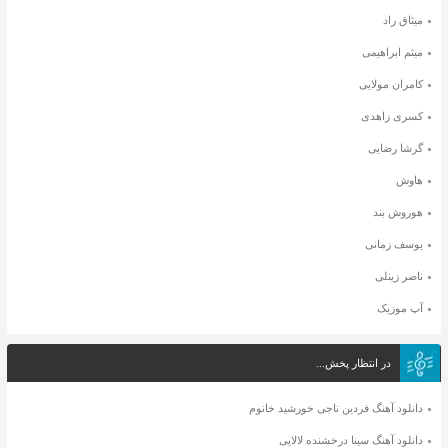
میثاق راد
میثم ابراهیمی
کامران مولایی
کسری زاهدی
گرشا رضایی
هاوش
هوروش بند
یوسف زمانی
ناصر زینلی
آپ موزیک
در انتظار پخش...
دانلود آهنگ فردین ناجی خورشید خانوم
دانلود آهنگ سینا درخشنده لالایی