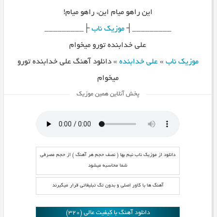
این راهو میام این، راهو میام!
_________┤
موزیک ناب
├_________
علی خدابنده تورو میخوام
موزیک ناب
»
علی خدابنده
»
دانلود آهنگ علی خدابنده تورو
میخوام
پخش آنلاین همین موزیک
دانلود از موزیک ناب نیم بها ( نصف حجم هر آهنگ ) از حجم مصرفی
شما محاسبه میشود
آهنگ ها با کاور اصلی و بدون تگ تبلیغاتی قرار میگیرند
دانلود آهنگ با کیفیت عالی (320)