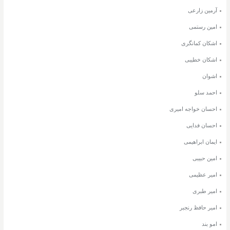
آرمین زارعی
امین رستمی
اشکان کمانگری
اشکان خطیبی
اشوان
احمد سلو
احسان خواجه امیری
احسان فدایی
ایمان ابراهیمی
امین حبیبی
امیر عظیمی
امیر طبری
امیر حافظ رنجبر
امو بند