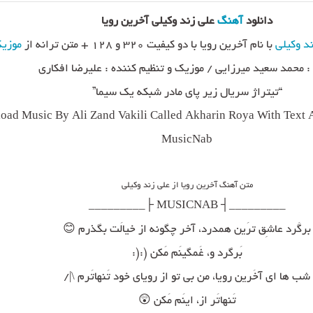
دانلود
آهنگ
علی زند وکیلی آخرین رویا
د وکیلی
با نام آخرین رویا با دو کیفیت ۳۲۰ و ۱۲۸ + متن ترانه از
موزیک
 : محمد سعید میرزایی / موزیک و تنظیم کننده : علیرضا افکاری
“تیتراژ سریال زیر پای مادر شبکه یک سیما”
ad Music By Ali Zand Vakili Called Akharin Roya With Text A
MusicNab
متن آهنگ آخرین رویا از علی زند وکیلی
_________┤ MUSICNAB ├_________
برگَرد عاشِق ترَین همدرد، آخر چگونه از خیالَت بگذرم 😊
بَرگرد و، غَمگینَم مَکن (:(:
شب ها ای آخَرین رویا، من بی تو از رویای خود تَنهاتَرم \|/
تَنهاتَر از، اینَم مَکن 😲