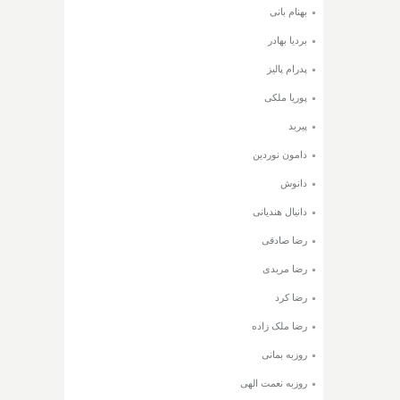
بهنام بانی
بردیا بهادر
پدرام پالیز
پوریا ملکی
پیربد
دامون نوردین
دانوش
دانیال هندیانی
رضا صادقی
رضا مریدی
رضا کرد
رضا ملک زاده
روزبه بمانی
روزبه نعمت الهی