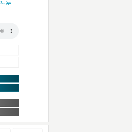
موزیک
د