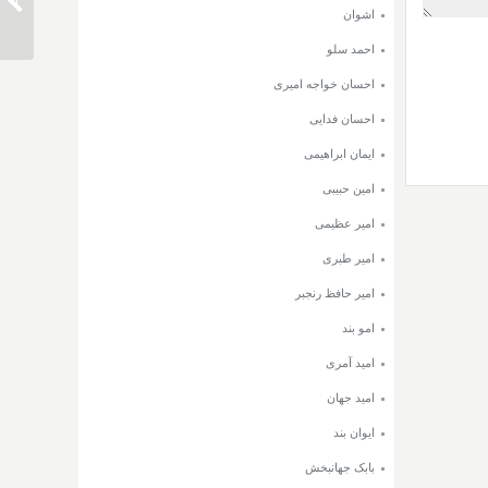
دانلود 
اشوان
احمد سلو
احسان خواجه امیری
احسان فدایی
ایمان ابراهیمی
امین حبیبی
امیر عظیمی
امیر طبری
امیر حافظ رنجبر
امو بند
امید آمری
امید جهان
ایوان بند
بابک جهانبخش