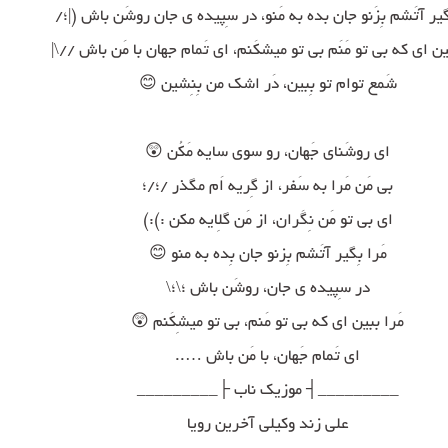
گیر آتَشم بِزَنو جان بده به مَنو، در سِپیده ی جان روشَن باش (|؛/
ین ای که بی تو مَنَم بی تو میشکَنم، ای تَمام جهان با مَن باش //\|
شَمع توام تو بِبین، دَر اشک من بِنِشین 😊
ای روشَنای جَهان، رو سوی سایه مَکُن 😲
بی مَن مَرا به سَفر، از گِریه اَم مگذر /؛/؛
ای بی تو مَن نِگَران، از مَن گلِایه مکن :):)
مَرا بِگیر آتَشم بِزنو جان بِده به منو 😊
در سِپیده ی جان، روشَن باش ؛\؛\
مَرا ببین ای که بی تو مَنم، بی تو میشِکَنم 😲
ای تَمام جَهان، با مَن باش …..
_________┤ موزیک ناب ├_________
علی زند وکیلی آخرین رویا