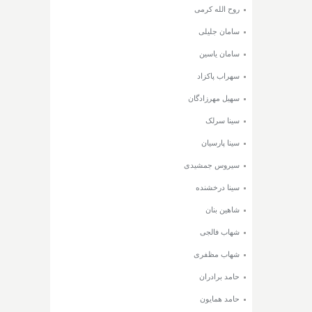
روح الله کرمی
سامان جلیلی
سامان یاسین
سهراب پاکزاد
سهیل مهرزادگان
سینا سرلک
سینا پارسیان
سیروس جمشیدی
سینا درخشنده
شاهین بنان
شهاب فالجی
شهاب مظفری
حامد برادران
حامد همایون