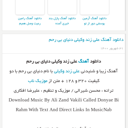
دانلود آهنگ آرمین
دانلود آهنگ پازل بند
دانلود آهنگ رامین
یوسفی دور از تو
خبری آمده
رعیت وصل همیم
دانلود آهنگ علی زند وکیلی دنیای بی رحم
۳۱ شهریور ۱۴۰۰
دانلود
آهنگ
علی زند وکیلی دنیای بی رحم
آهنگ زیبا و شنیدنی
علی زند وکیلی
با نام دنیای بی رحم با دو
کیفیت ۳۲۰ و ۱۲۸ + متن از
موزیک ناب
ترانه : محسن شیرالی / موزیک و تنظیم : علیرضا افکاری
Download Music By Ali Zand Vakili Called Donyae Bi
Rahm With Text And Direct Links In MusicNab