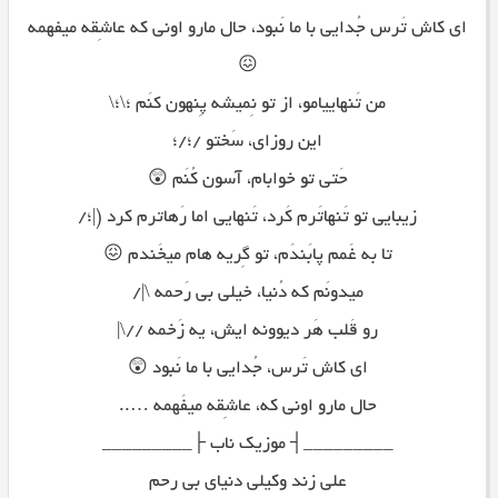
ای کاش تَرس جُدایی با ما نَبود، حال مارو اونی که عاشِقه میفهمه
😖
من تَنهاییامو، از تو نِمیشه پِنهون کنَم ؛\؛\
این روزای، سَختو /؛/؛
حَتی تو خوابام، آسون کُنَم 😲
زیبایی تو تَنهاتَرم کَرد، تَنهایی اما رَهاترم کرد (|؛/
تا به غَمم پابَندَم، تو گِریه هام میخَندم 😖
میدونَم که دُنیا، خیلی بی رَحمه \|/
رو قَلب هَر دیوونه ایش، یه زَخمه //\|
ای کاش تَرس، جُدایی با ما نَبود 😲
حال مارو اونی که، عاشِقه میفَهمه …..
_________┤ موزیک ناب ├_________
علی زند وکیلی دنیای بی رحم