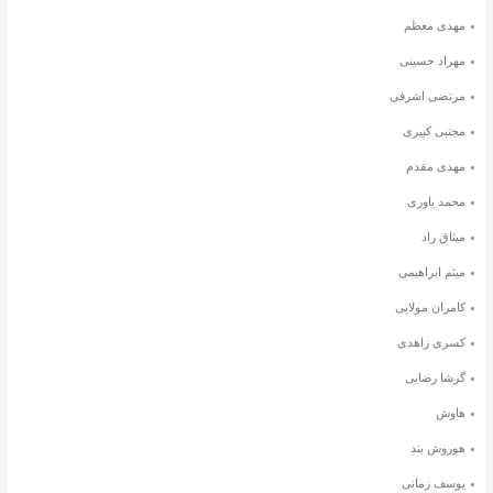
مهدی معظم
مهراد حسینی
مرتضی اشرفی
مجتبی کبیری
مهدی مقدم
محمد یاوری
میثاق راد
میثم ابراهیمی
کامران مولایی
کسری زاهدی
گرشا رضایی
هاوش
هوروش بند
یوسف زمانی