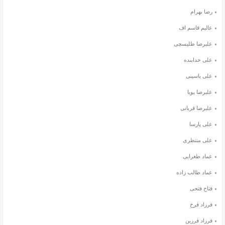
رضا بهرام
عالیم قاسم اف
علیرضا طلیسچی
علی خدابنده
علی یاسینی
علیرضا پویا
علیرضا قربانی
علی پارسا
علی منتظری
عماد طغرایی
عماد طالب زاده
فتاح فتحی
فرزاد فرخ
فرزاد فرزین