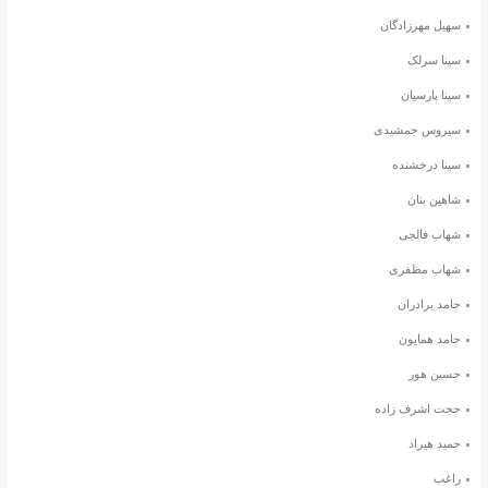
سهیل مهرزادگان
سینا سرلک
سینا پارسیان
سیروس جمشیدی
سینا درخشنده
شاهین بنان
شهاب فالجی
شهاب مظفری
حامد برادران
حامد همایون
حسین هور
حجت اشرف زاده
حمید هیراد
راغب