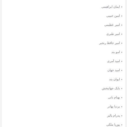
ایمان ابراهیمی
امین حبیبی
امیر عظیمی
امیر طبری
امیر حافظ رنجبر
امو بند
امید آمری
امید جهان
ایوان بند
بابک جهانبخش
بهنام بانی
بردیا بهادر
پدرام پالیز
پوریا ملکی