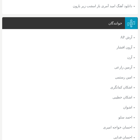
دانلود آهنگ امید آمری باز امشب زیر بارون
خوانندگان
آرش AP
آرون افشار
آرن
آرمین زارعی
امین رستمی
اشکان کمانگری
اشکان خطیبی
اشوان
احمد سلو
احسان خواجه امیری
احسان فدایی