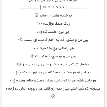
متن آهنگ دنیای بی رحم از علی زند وکیلی
_________┤ MUSICNAB ├_________
تو خَنده هات، آرامِشه 😖
رَنگ صِدا، نوازشه //\|
چی بین، ماست که (|؛/
بین مَن و عِشق، قَد یه آهم فاصِله ای نیست 😲
هَر اِتفاقی، رُخ بِده بازم /؛/؛
بین مَن و تو هیچ، گِله نیست \|/
چِشمای تو تَعریفی نیست، زیبایی بی حَد و مرز 😖
زیبایی تو فُرصت نِمیده، نِگاه مَن جز تورو ببینه :):)
هرجایی باشَم هَرجا که باشی، عَوض نِمیشم حالم همینه (:(:
میدونَم که دُنیا خیلی بی رَحمه، رو قَلب هَر دیوونه ایش یه زخمه
😲