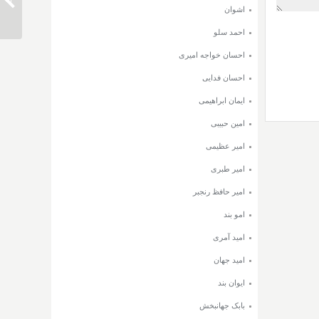
دانلود 
اشوان
احمد سلو
احسان خواجه امیری
احسان فدایی
ایمان ابراهیمی
امین حبیبی
امیر عظیمی
امیر طبری
امیر حافظ رنجبر
امو بند
امید آمری
امید جهان
ایوان بند
بابک جهانبخش