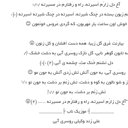
آخ دِل زارُم اَسیرته، راه و رَفتارم دَر مسیرته /؛/؛
ُم زبون بسته در چَنگ شیرته، اَسیرته در چَنگ شیرته اسیرته (:(:
خوش اون ساعَت یار مَهربون، که گَردی عَروس خونَمون 😊
بیارنَت غَرق گل زیبا، هَمه دست اَفشان و کل زنون 😲
ه تابون گوهَر نابی، گل نازک روسَری آبی به دَشت خشک \|/
دل تَشنم خُنک مِثِ، چشمه ی آبی (۲) :):)
روسَری آبی، به جون آتَش تَش زَدی آتش به جون مو 😊
ز و شو نالون به کوه و دَشت، تَش زنُم بر دَشت به جون تو ؛\؛\
تَش زَنُم بر دَشت، به جون تو //\|
“آخ دِل زارُم اَسیرته، راه و رفتارُم دَر مسیرته ….. (۲)😲
_________┤ موزیک ناب ├_________
علی زند وکیلی روسری آبی