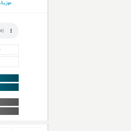
موزیک 
د