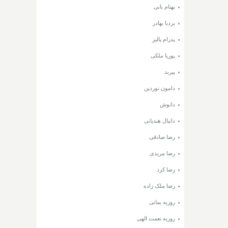
بهنام بانی
بردیا بهادر
پدرام پالیز
پوریا ملکی
پیربد
دامون نوردین
دانوش
دانیال هندیانی
رضا صادقی
رضا مریدی
رضا کرد
رضا ملک زاده
روزبه بمانی
روزبه نعمت الهی