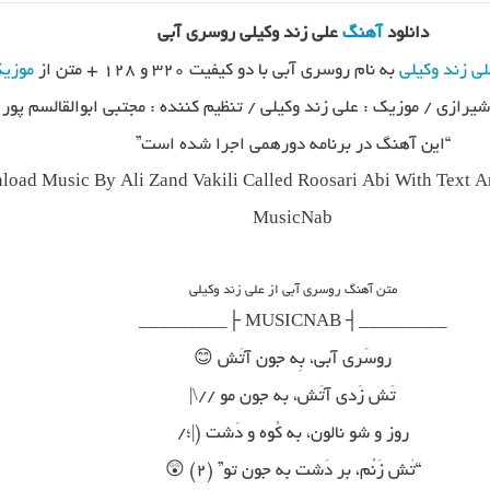
دانلود
آهنگ
علی زند وکیلی روسری آبی
لی زند وکیلی
به نام روسری آبی با دو کیفیت ۳۲۰ و ۱۲۸ + متن از
موزیک
 شیرازی / موزیک : علی زند وکیلی / تنظیم کننده : مجتبی ابوالقالسم پور
“این آهنگ در برنامه دورهمی اجرا شده است”
oad Music By Ali Zand Vakili Called Roosari Abi With Text An
MusicNab
متن آهنگ روسری آبی از علی زند وکیلی
_________┤ MUSICNAB ├_________
روسَری آبی، بِه جون آتَش 😊
تَش زَدی آتَش، به جون مو //\|
روز و شو نالون، به کُوه و دَشت (|؛/
“تَش زَنُم، بر دَشت به جون تو” (۲) 😲