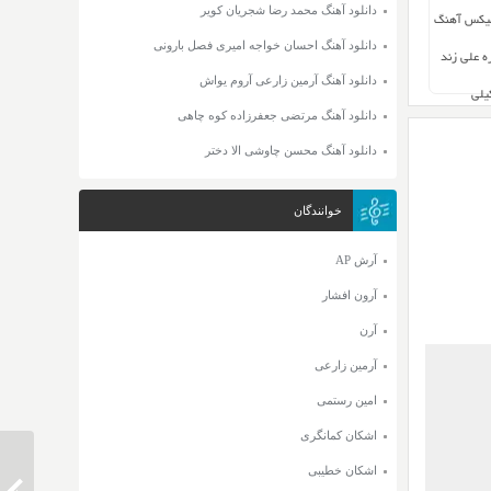
دانلود آهنگ محمد رضا شجریان کویر
میکس آهنگ
دانلود آهنگ احسان خواجه امیری فصل بارونی
ه علی زند
دانلود آهنگ آرمین زارعی آروم یواش
یلی
دانلود آهنگ مرتضی جعفرزاده کوه چاهی
دانلود آهنگ محسن چاوشی الا دختر
خوانندگان
آرش AP
آرون افشار
آرن
آرمین زارعی
امین رستمی
اشکان کمانگری
اشکان خطیبی