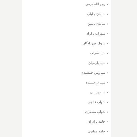
روح الله کرمی
سامان جلیلی
سامان یاسین
سهراب پاکزاد
سهیل مهرزادگان
سینا سرلک
سینا پارسیان
سیروس جمشیدی
سینا درخشنده
شاهین بنان
شهاب فالجی
شهاب مظفری
حامد برادران
حامد همایون