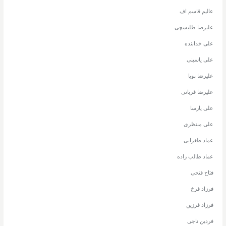
عالیم قاسم اف
علیرضا طلیسچی
علی خدابنده
علی یاسینی
علیرضا پویا
علیرضا قربانی
علی پارسا
علی منتظری
عماد طغرایی
عماد طالب زاده
فتاح فتحی
فرزاد فرخ
فرزاد فرزین
فردین ناجی