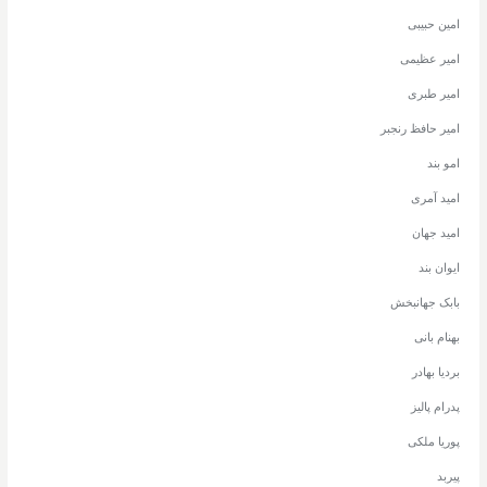
امین حبیبی
امیر عظیمی
امیر طبری
امیر حافظ رنجبر
امو بند
امید آمری
امید جهان
ایوان بند
بابک جهانبخش
بهنام بانی
بردیا بهادر
پدرام پالیز
پوریا ملکی
پیربد