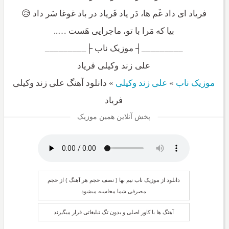
فریاد ای داد غَم ها، دَر یاد فَریاد در باد غوغا سَر داد 😥
بیا که مَرا با تو، ماجرایی هَست …..
_________┤ موزیک ناب ├_________
علی زند وکیلی فریاد
موزیک ناب
»
علی زند وکیلی
»
دانلود آهنگ علی زند وکیلی
فریاد
پخش آنلاین همین موزیک
دانلود از موزیک ناب نیم بها ( نصف حجم هر آهنگ ) از حجم
مصرفی شما محاسبه میشود
آهنگ ها با کاور اصلی و بدون تگ تبلیغاتی قرار میگیرند