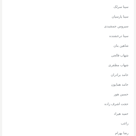
سینا سرلک
سینا پارسیان
سیروس جمشیدی
سینا درخشنده
شاهین بنان
شهاب فالجی
شهاب مظفری
حامد برادران
حامد همایون
حسین هور
حجت اشرف زاده
حمید هیراد
راغب
رضا بهرام