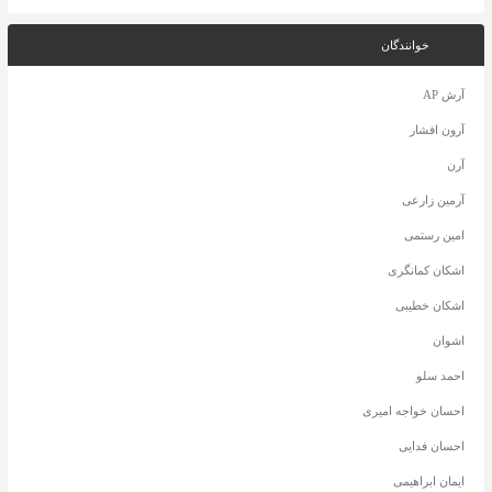
خوانندگان
آرش AP
آرون افشار
آرن
آرمین زارعی
امین رستمی
اشکان کمانگری
اشکان خطیبی
اشوان
احمد سلو
احسان خواجه امیری
احسان فدایی
ایمان ابراهیمی