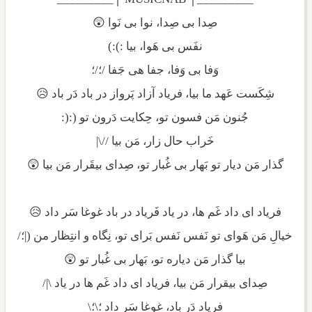
صِدا بی صِدا، نوا بی نَوا 😲
نفَس بی هَوا، بیا :):)
وَفا بی وَفا، جفا هی جَفا /؛/؛
شِکَست عَهد ما بیا، فریاد آزاد پَرواز در باد دَر باد 😥
جُنون مَن فسون تو، حِکایت دَرون تو (:(:
خَراب حال زار، مَن بیا //\|
گذار مَن دیار تو بَهار بی غُبار تو، صِدای بیقَرار مَن بیا 😲
فریاد ای داد غَم ها، در یاد فَریاد در باد غوغا سَر داد 😥
خیالِ مَن هَوای تو نَفس نَفس بَرای تو، نِگاه و انتِظار من (|؛/
بیا گذار مَن دیاره تو، بَهار بی غُبار تو 😲
صِدای بیقرار مَن بیا، فریاد ای داد غَم ها در یاد \|/
فریاد دَر باد، غوغا سَر داد ؛\؛\