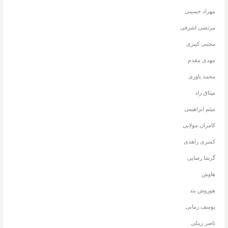
مهراد حسینی
مرتضی اشرفی
مجتبی کبیری
مهدی مقدم
محمد یاوری
میثاق راد
میثم ابراهیمی
کامران مولایی
کسری زاهدی
گرشا رضایی
هاوش
هوروش بند
یوسف زمانی
ناصر زینلی