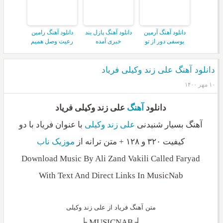
دانلود آهنگ آرمین
دانلود آهنگ پازل بند
دانلود آهنگ رامین
یوسفی دور از تو
خبری آمده
رعیت وصل همیم
دانلود آهنگ علی زند وکیلی فریاد
۱۰ مهر ۱۴۰۰
دانلود
آهنگ
علی زند وکیلی فریاد
آهنگ بسیار شنیدنی
علی زند وکیلی
با عنوان فریاد با دو
کیفیت ۳۲۰ و ۱۲۸ + متن ترانه از
موزیک ناب
Download Music By Ali Zand Vakili Called Faryad
With Text And Direct Links In MusicNab
متن آهنگ فریاد از علی زند وکیلی
_________┤ MUSICNAB ├_________