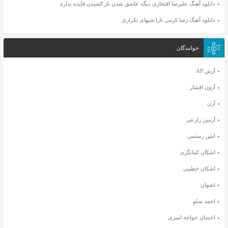
دانلود آهنگ علیرضا افتخاری دیگه عاشق شدن ناز کشیدن فایده نداره
دانلود آهنگ رضا کرمی تارا شبهای تکراری
خوانندگان
آرش AP
آرون افشار
آرن
آرمین زارعی
امین رستمی
اشکان کمانگری
اشکان خطیبی
اشوان
احمد سلو
احسان خواجه امیری