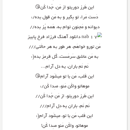
این طَرز دوریتو از مَن، جُدا کُن😘
دَست مَرا، تو بِگیر و به مَن قول بده/:
دیوانه و مَجنون توام به، هَمه پُز بده//
مَن تورو خواهَم، هر طور به هر حالَتی///
به مَن عاشِق سَرمَست، گُل قِرمِز بده(:
نَم نَم باران، یه دِل آرام…
این قَلب، مَن با تو میشَود آرام😘
موهاتو واکُن مَنو، صِدا کُن/:
این طَرز دوریتو، از مَن جُدا کُن//
نَم نَم، باران یه دِل آرام///
این قَلب مَن با تو، میشَود آرام(:
موهاتو، واکُن مَنو صِدا کُن!