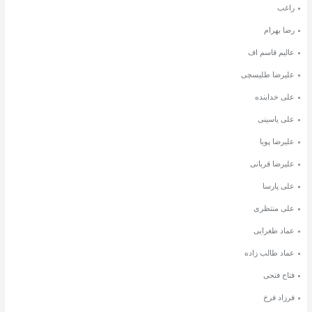
راغب
رضا بهرام
عالیم قاسم اف
علیرضا طلیسچی
علی خدابنده
علی یاسینی
علیرضا پویا
علیرضا قربانی
علی پارسا
علی منتظری
عماد طغرایی
عماد طالب زاده
فتاح فتحی
فرزاد فرخ