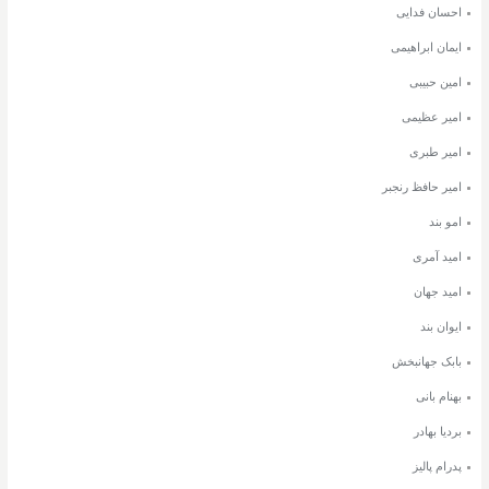
احسان فدایی
ایمان ابراهیمی
امین حبیبی
امیر عظیمی
امیر طبری
امیر حافظ رنجبر
امو بند
امید آمری
امید جهان
ایوان بند
بابک جهانبخش
بهنام بانی
بردیا بهادر
پدرام پالیز