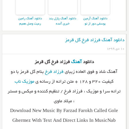
دانلود آهنگ آرمین
دانلود آهنگ پازل بند
دانلود آهنگ رامین
یوسفی دور از تو
خبری آمده
رعیت وصل همیم
دانلود آهنگ فرزاد فرخ گل قرمز
۱۰ دی ۱۳۹۹
دانلود
آهنگ
فرزاد فرخ گل قرمز
آهنگ شاد و فوق العاده زیبای
فرزاد فرخ
بنام گل قرمز با دو
کیفیت ۳۲۰ و ۱۲۸ + متن ترانه از رسانه ی
موزیک ناب
ترانه سرا و موزیک : فرزاد فرخ / تنظیم کننده و میکس و مستر
: میلاد ماوی
Download New Music By Farzad Farokh Called Gole
Ghermez With Text And Direct Links In MusicNab