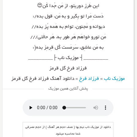
این طَرز دوریتو، از مَن جُدا کُن😍
دَستِ مَرا تو بِگیر و به مَن، قول بده/:
دیوانه و مَجنون، توام به هَمه پُز بده//
مَن تورو خواهَم هَر طور به، هَر حالَتی///
به مَن عاشِق، سَرمَست گُل قِرمِز بده(:
_________┤ موزیک ناب ├_________
فرزاد فرخ گل قرمز
موزیک ناب
»
فرزاد فرخ
»
دانلود آهنگ فرزاد فرخ گل قرمز
پخش آنلاین همین موزیک
دانلود از موزیک ناب نیم بها ( نصف حجم هر آهنگ ) از حجم مصرفی
شما محاسبه میشود