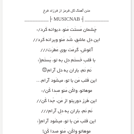
متن آهنگ گل قرمز از فرزاد فرخ
_________┤ MUSICNAB ├_________
چَشمان مَستَت مَنو، دیوانه کَرد/:
این دِل عاشِق، شُد مَنو ویرانه کَرد//
آغوشِ، گَرمَت بویِ عَطرَت///
با قَلبِ خَستَم دِل به تو، بَستَم(:
نَم نَم، باران یه دِل آرام😍
این قَلب مَن با تو، میشَود آرام…
موهاتو، واکُن مَنو صِدا کُن/:
این طَرز دوریتو از مَن، جُدا کُن//
نَم نَم، باران یه دِل آرام///
این قَلب مَن با تو، میشَود آرام(:
موهاتو واکُن، مَنو صِدا کُن!