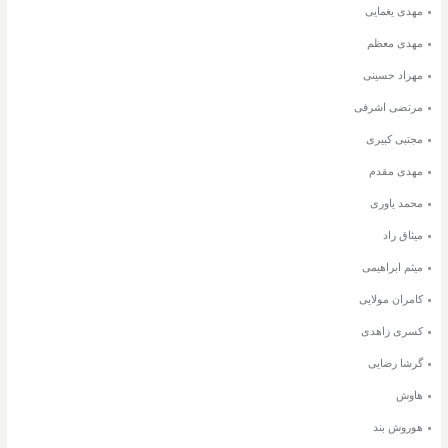
مهدی یغمایی
مهدی معظم
مهراد حسینی
مرتضی اشرفی
مجتبی کبیری
مهدی مقدم
محمد یاوری
میثاق راد
میثم ابراهیمی
کامران مولایی
کسری زاهدی
گرشا رضایی
هاوش
هوروش بند