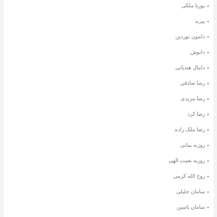
پوریا ملکی
پیربد
دامون نوردین
دانوش
دانیال هندیانی
رضا صادقی
رضا مریدی
رضا کرد
رضا ملک زاده
روزبه بمانی
روزبه نعمت الهی
روح الله کرمی
سامان جلیلی
سامان یاسین