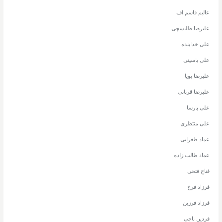
عالیم قاسم اف
علیرضا طلیسچی
علی خدابنده
علی یاسینی
علیرضا پویا
علیرضا قربانی
علی پارسا
علی منتظری
عماد طغرایی
عماد طالب زاده
فتاح فتحی
فرزاد فرخ
فرزاد فرزین
فردین ناجی