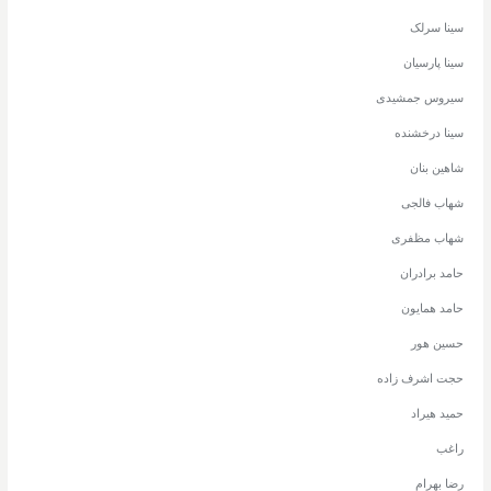
سینا سرلک
سینا پارسیان
سیروس جمشیدی
سینا درخشنده
شاهین بنان
شهاب فالجی
شهاب مظفری
حامد برادران
حامد همایون
حسین هور
حجت اشرف زاده
حمید هیراد
راغب
رضا بهرام