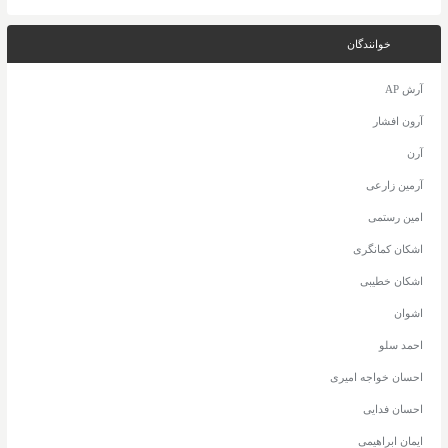
خوانندگان
آرش AP
آرون افشار
آرن
آرمین زارعی
امین رستمی
اشکان کمانگری
اشکان خطیبی
اشوان
احمد سلو
احسان خواجه امیری
احسان فدایی
ایمان ابراهیمی