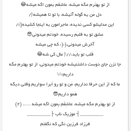
از تو بِهتَرم مگه میشه، عاشِقَم بمون اگه میشه😂
دل مَن یه گوله آتیشه، با تو تا هَمیشه\|/
این مدلیشو کسی نَدیده، ماجرامون به اینجا کِشیده(|؛/
عِشق تو به قلبَم رسیده، خودتَم میدونی😎
آخرش میدونی،(:(: که چی میشه
قَلب تو بایَد،//\| مال کی شه😂
جا نزن جای دوست داشتَنیشه خودَتم میدونی، از تو بِهترم مَگه
داریم؛\؛\
ما که از این حَرفا نداریم، مَن و تو رو اَبرا سواریم وَقتی دیگه
هَمو داریم😎
از تو بِهتَرم مگه میشه، عاشِقَم بِمون اگه میشه ….. (۲)
_________┤ موزیک ناب ├_________
فرزاد فرزین نگی که نگفتم