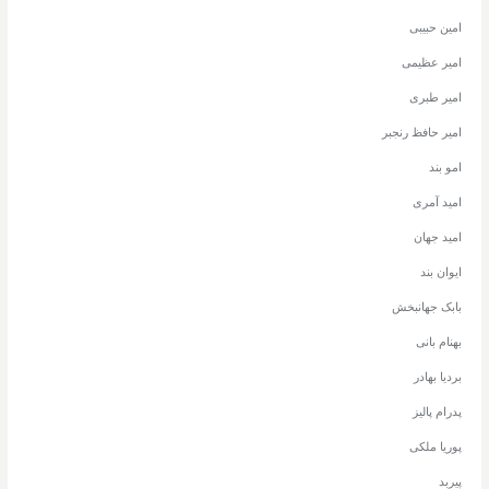
امین حبیبی
امیر عظیمی
امیر طبری
امیر حافظ رنجبر
امو بند
امید آمری
امید جهان
ایوان بند
بابک جهانبخش
بهنام بانی
بردیا بهادر
پدرام پالیز
پوریا ملکی
پیربد