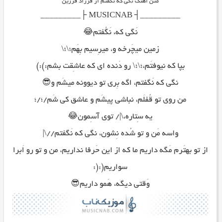
متن آهنگ نگی که نگفتم از فرزاد فرزین
_________┤ MUSICNAB ├_________
نَگی که، نَگُفتم😂
زمین میچَرخه و، میرِسیم بِهَم؛\؛\
بپا که نیوفتَم،؛\؛\ رو دَنده ای که عاشِقت بشم:):)
نگی که نَگفتم، اگه بِری تو دیوونه میشَم و😎
من روی تو قُفلَم، نباشی پیشَم و عاشق کی شَم/؛/؛
یه سِتاره،\|/ توی آسِمون😂
واسه مَن و تو شُده نِشون، نگی که نَگفتم//\|
از تو بهتَرم مَگه داریم ما که از این حَرفا نداریم، من و تو رو اَبرا
سواریم(:(:
وَقتی دیگه، هَمو داریم😎