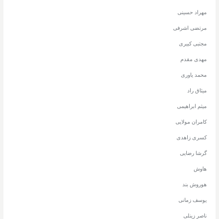
مهراد حسینی
مرتضی اشرفی
مجتبی کبیری
مهدی مقدم
محمد یاوری
میثاق راد
میثم ابراهیمی
کامران مولایی
کسری زاهدی
گرشا رضایی
هاوش
هوروش بند
یوسف زمانی
ناصر زینلی