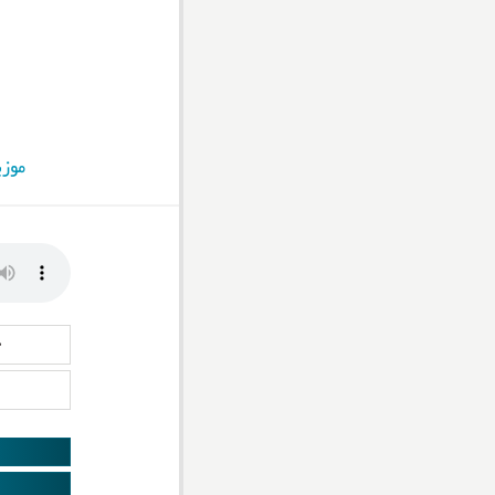
موزی
د