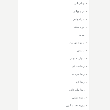
بهنام بانی
بردیا بهادر
پدرام پالیز
پوریا ملکی
پیربد
دامون نوردین
دانوش
دانیال هندیانی
رضا صادقی
رضا مریدی
رضا کرد
رضا ملک زاده
روزبه بمانی
روزبه نعمت الهی