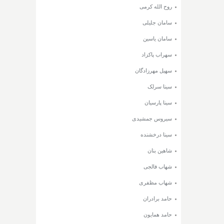
روح الله کرمی
سامان جلیلی
سامان یاسین
سهراب پاکزاد
سهیل مهرزادگان
سینا سرلک
سینا پارسیان
سیروس جمشیدی
سینا درخشنده
شاهین بنان
شهاب فالجی
شهاب مظفری
حامد برادران
حامد همایون