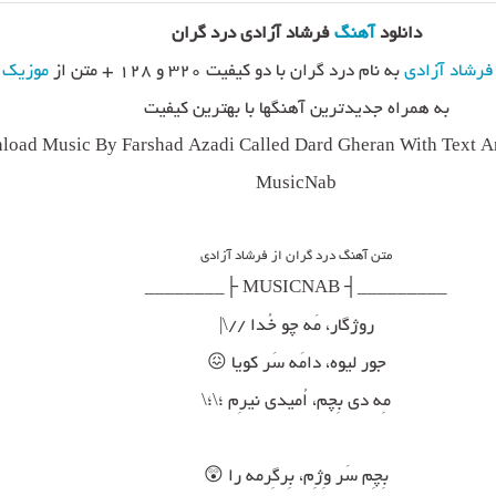
دانلود
آهنگ
فرشاد آزادی درد گران
فرشاد آزادی
به نام درد گران با دو کیفیت ۳۲۰ و ۱۲۸ + متن از
موزیک 
به همراه جدیدترین آهنگها با بهترین کیفیت
oad Music By Farshad Azadi Called Dard Gheran With Text An
MusicNab
متن آهنگ درد گران از فرشاد آزادی
_________┤ MUSICNAB ├________
روژگار، مَه چو خُدا //\|
جور لیوه، دامَه سَر کویا 😖
مِه دی بِچم، اُمیدی نیرِم ؛\؛\
بِچِم سَر وِژِم، بِرگِرمه را 😲