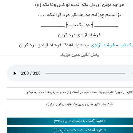
هَر چه موتِن ای دِل نَکه، نمیه تو کَس وَفا نَکه (:(:
نَزانِستِم چوزانم مِه، عاشِقی دَرد گِرانیکه …..
_________┤ موزیک ناب ├_________
فرشاد آزادی درد گران
ک ناب
»
فرشاد آزادی
»
دانلود آهنگ فرشاد آزادی درد گران
پخش آنلاین همین موزیک
انلود از موزیک ناب نیم بها ( نصف حجم هر آهنگ ) از حجم مصرفی شما محاسبه میشود
آهنگ ها با کاور اصلی و بدون تگ تبلیغاتی قرار میگیرند
دانلود آهنگ با کیفیت عالی (320)
دانلود آهنگ با کیفیت خوب (128)