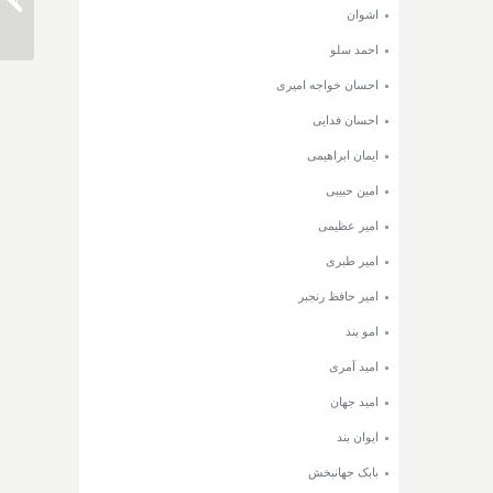
دانلود 
اشوان
احمد سلو
احسان خواجه امیری
احسان فدایی
ایمان ابراهیمی
امین حبیبی
امیر عظیمی
امیر طبری
امیر حافظ رنجبر
امو بند
امید آمری
امید جهان
ایوان بند
بابک جهانبخش