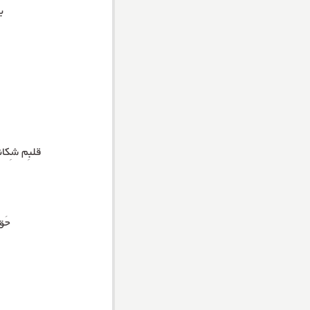

یوانی /؛/؛
/\|