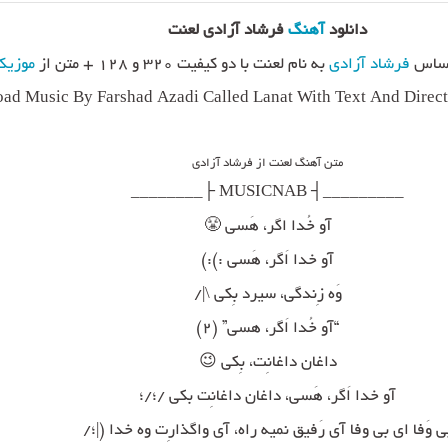
دانلود
آهنگ
فرشاد آزادی لعنت
حساس
فرشاد آزادی
به نام لعنت با دو کیفیت ۳۲۰ و ۱۲۸ + متن از
موزیک
ad Music By Farshad Azadi Called Lanat With Text And Direc
متن آهنگ لعنت از فرشاد آزادی
_________┤ MUSICNAB ├________
آو خُدا اگر، هَسی 😤
آو خدا اَگر، هَسی :):)
وَه زِندگی، سیرد بِکی \|/
“آو خُدا اَگر، هسی” (۲)
داغان داغانِت، بِکی 😉
آو خدا اَگر، هَسی، داغان داغانِت بکی /؛/؛
ی وَفا ای بی وفا آی رَفیق نمیه راه، آی واگذارِت وه خدا (|؛/