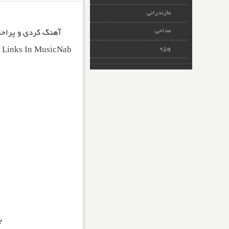
مازندرانی
مداحی
آهنگ کردی و پرا
ویژه
t Links In MusicNab
ب