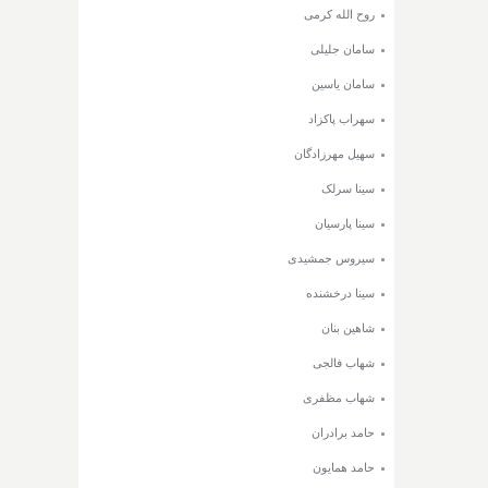
روح الله کرمی
سامان جلیلی
سامان یاسین
سهراب پاکزاد
سهیل مهرزادگان
سینا سرلک
سینا پارسیان
سیروس جمشیدی
سینا درخشنده
شاهین بنان
شهاب فالجی
شهاب مظفری
حامد برادران
حامد همایون