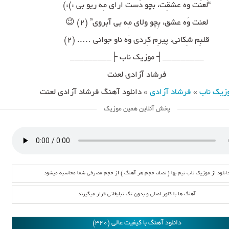
“لَعنَت وه عشقِت، بچو دَست ارای مِه ریو بی :):)
لعنت وَه عشق، بِچو ولای مِه بی آبروی” (۲) 😉
قلبِم شِکانی، پیرِم کِردی وَه ناو جوانی ….. (۲)
_________┤ موزیک ناب ├_________
فرشاد آزادی لعنت
زیک ناب
»
فرشاد آزادی
»
دانلود آهنگ فرشاد آزادی لعنت
پخش آنلاین همین موزیک
انلود از موزیک ناب نیم بها ( نصف حجم هر آهنگ ) از حجم مصرفی شما محاسبه میشود
آهنگ ها با کاور اصلی و بدون تگ تبلیغاتی قرار میگیرند
دانلود آهنگ با کیفیت عالی (320)