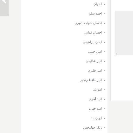
دانلود 
اشوان
احمد سلو
احسان خواجه امیری
احسان فدایی
ایمان ابراهیمی
امین حبیبی
امیر عظیمی
امیر طبری
امیر حافظ رنجبر
امو بند
امید آمری
امید جهان
ایوان بند
بابک جهانبخش