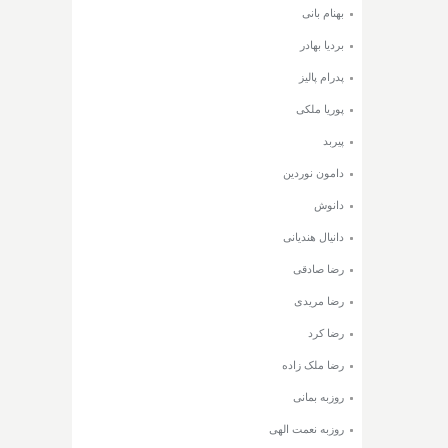
بهنام بانی
بردیا بهادر
پدرام پالیز
پوریا ملکی
پیربد
دامون نوردین
دانوش
دانیال هندیانی
رضا صادقی
رضا مریدی
رضا کرد
رضا ملک زاده
روزبه بمانی
روزبه نعمت الهی