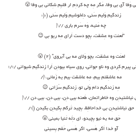
بی وَفا آی بی وفا، مَگر مِه چه کردِم ار قلبِم شِکانی بی وفا 
زندگیم وَلیم سَنی، دِلخوشیم وَلیم سَنی (:(:
چه مَنیه، وَه سَرِم باری //\|
“لَعنت وه عِشقت، بِچو دست اَرای مِه ریو بی 😉
لعنَت وه عِشقِت، بچو وَلای مه بی آبروی” (۲) 😤
قلبِم شِکانی پیرم کِردی وه ناو جوانی، روی سیاه بیودِن اَرا زِندگیم ش
مه عاشِقتم بیم، مِه عاشقت بیم یه زَمانی \|/
مِه زندگیم دام وَلی تو، زِندگیم سُزانی 😉
حَق نیاشتیدِن وه خاطراتِمان، طَعنه بیی دِن، بیی دِن، بیی دن /
حق نیاشتیدِن بی خداحافِظ، بِچید تَرکم بِکیدِن بکیدن (|؛/
حَق مه یه نیو بِچیدو، ای دِلَه تَنیا بمینی 😤
آو خدا اَگر هَسی، اگر هَسی حَقم بِسینی