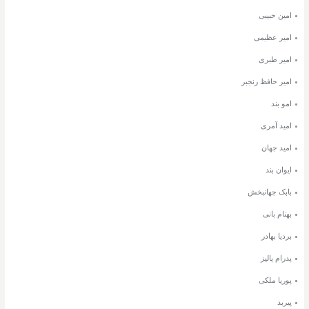
امین حبیبی
امیر عظیمی
امیر طبری
امیر حافظ رنجبر
امو بند
امید آمری
امید جهان
ایوان بند
بابک جهانبخش
بهنام بانی
بردیا بهادر
پدرام پالیز
پوریا ملکی
پیربد