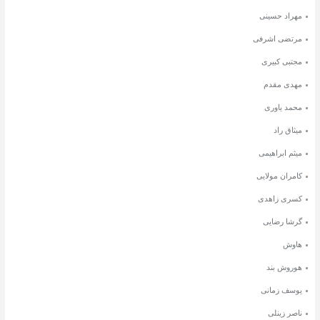
مهراد حسینی
مرتضی اشرفی
مجتبی کبیری
مهدی مقدم
محمد یاوری
میثاق راد
میثم ابراهیمی
کامران مولایی
کسری زاهدی
گرشا رضایی
هاوش
هوروش بند
یوسف زمانی
ناصر زینلی