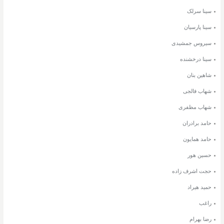
سینا سرلک
سینا پارسیان
سیروس جمشیدی
سینا درخشنده
شاهین بنان
شهاب فالجی
شهاب مظفری
حامد برادران
حامد همایون
حسین هور
حجت اشرف زاده
حمید هیراد
راغب
رضا بهرام