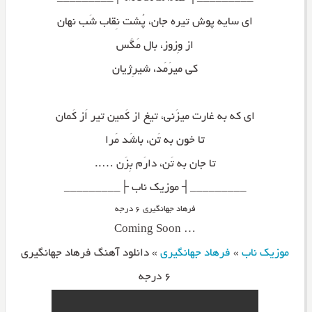
ای سایه پوش تیره جان، پُشت نِقاب شَب نهان
از وِزوز، بال مَگَس
کی میرَمَد، شیرِژیان
ای که به غارت میزَنی، تیغ از کَمین تیر اَز کَمان
تا خون به تَن، باشَد مَرا
تا جان به تَن، دارَم بِزَن …..
_________┤ موزیک ناب ├_________
فرهاد جهانگیری ۶ درجه
… Coming Soon
موزیک ناب
»
فرهاد جهانگیری
»
دانلود آهنگ فرهاد جهانگیری
۶ درجه