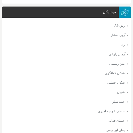
خوانندگان
آرش AP
آرون افشار
آرن
آرمین زارعی
امین رستمی
اشکان کمانگری
اشکان خطیبی
اشوان
احمد سلو
احسان خواجه امیری
احسان فدایی
ایمان ابراهیمی