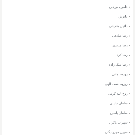
دامون نوردین
دانوش
دانیال هندیانی
رضا صادقی
رضا مریدی
رضا کرد
رضا ملک زاده
روزبه بمانی
روزبه نعمت الهی
روح الله کرمی
سامان جلیلی
سامان یاسین
سهراب پاکزاد
سهیل مهرزادگان