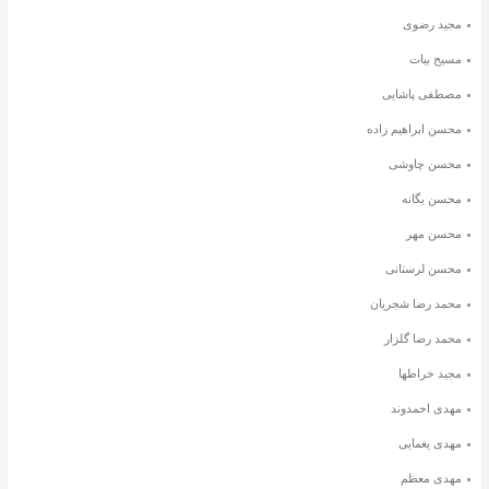
مجید رضوی
مسیح بیات
مصطفی پاشایی
محسن ابراهیم زاده
محسن چاوشی
محسن یگانه
محسن مهر
محسن لرستانی
محمد رضا شجریان
محمد رضا گلزار
مجید خراطها
مهدی احمدوند
مهدی یغمایی
مهدی معظم