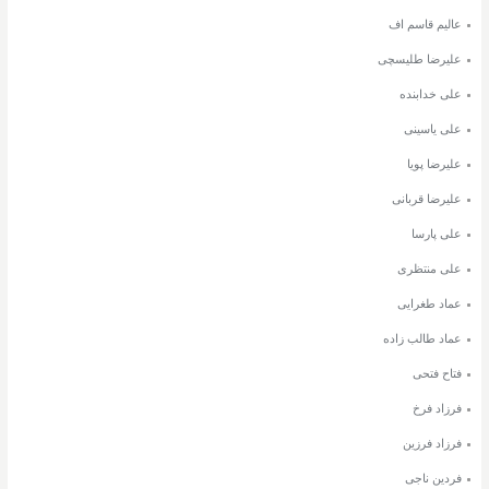
عالیم قاسم اف
علیرضا طلیسچی
علی خدابنده
علی یاسینی
علیرضا پویا
علیرضا قربانی
علی پارسا
علی منتظری
عماد طغرایی
عماد طالب زاده
فتاح فتحی
فرزاد فرخ
فرزاد فرزین
فردین ناجی