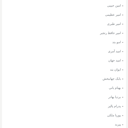
امین حبیبی
امیر عظیمی
امیر طبری
امیر حافظ رنجبر
امو بند
امید آمری
امید جهان
ایوان بند
بابک جهانبخش
بهنام بانی
بردیا بهادر
پدرام پالیز
پوریا ملکی
پیربد