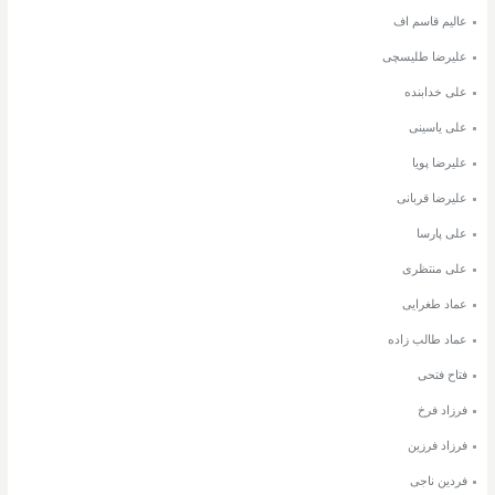
عالیم قاسم اف
علیرضا طلیسچی
علی خدابنده
علی یاسینی
علیرضا پویا
علیرضا قربانی
علی پارسا
علی منتظری
عماد طغرایی
عماد طالب زاده
فتاح فتحی
فرزاد فرخ
فرزاد فرزین
فردین ناجی