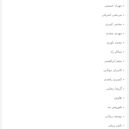
مهراد حسینی
مرتضی اشرفی
مجتبی کبیری
مهدی مقدم
محمد یاوری
میثاق راد
میثم ابراهیمی
کامران مولایی
کسری زاهدی
گرشا رضایی
هاوش
هوروش بند
یوسف زمانی
ناصر زینلی