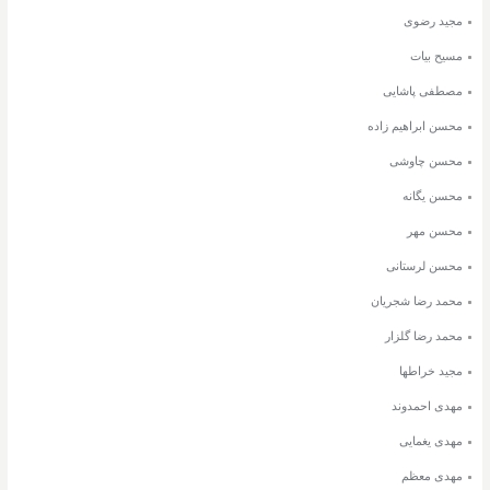
مجید رضوی
مسیح بیات
مصطفی پاشایی
محسن ابراهیم زاده
محسن چاوشی
محسن یگانه
محسن مهر
محسن لرستانی
محمد رضا شجریان
محمد رضا گلزار
مجید خراطها
مهدی احمدوند
مهدی یغمایی
مهدی معظم