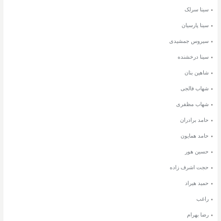
سینا سرلک
سینا پارسیان
سیروس جمشیدی
سینا درخشنده
شاهین بنان
شهاب فالجی
شهاب مظفری
حامد برادران
حامد همایون
حسین هور
حجت اشرف زاده
حمید هیراد
راغب
رضا بهرام