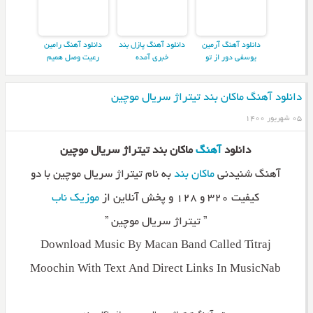
دانلود آهنگ آرمین
دانلود آهنگ پازل بند
دانلود آهنگ رامین
یوسفی دور از تو
خبری آمده
رعیت وصل همیم
دانلود آهنگ ماکان بند تیتراژ سریال موچین
۰۵ شهریور ۱۴۰۰
دانلود
آهنگ
ماکان بند تیتراژ سریال موچین
آهنگ شنیدنی
ماکان بند
به نام تیتراژ سریال موچین با دو
کیفیت ۳۲۰ و ۱۲۸ و پخش آنلاین از
موزیک ناب
” تیتراژ سریال موچین ”
Download Music By Macan Band Called Titraj
Moochin With Text And Direct Links In MusicNab