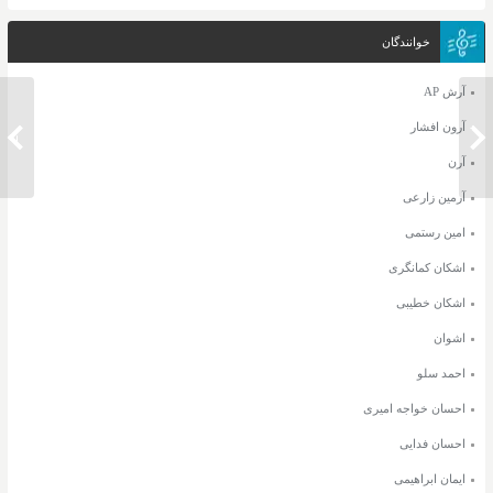
خوانندگان
آرش AP
دانلود آهنگ ماکان بند هنوزم این قلبم به
آرون افشار
دانلود 
دلت گیره
آرن
آرمین زارعی
امین رستمی
اشکان کمانگری
اشکان خطیبی
اشوان
احمد سلو
احسان خواجه امیری
احسان فدایی
ایمان ابراهیمی