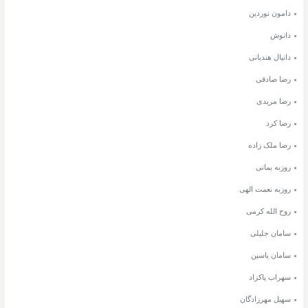
دامون نوردین
دانوش
دانیال هندیانی
رضا صادقی
رضا مریدی
رضا کرد
رضا ملک زاده
روزبه بمانی
روزبه نعمت الهی
روح الله کرمی
سامان جلیلی
سامان یاسین
سهراب پاکزاد
سهیل مهرزادگان