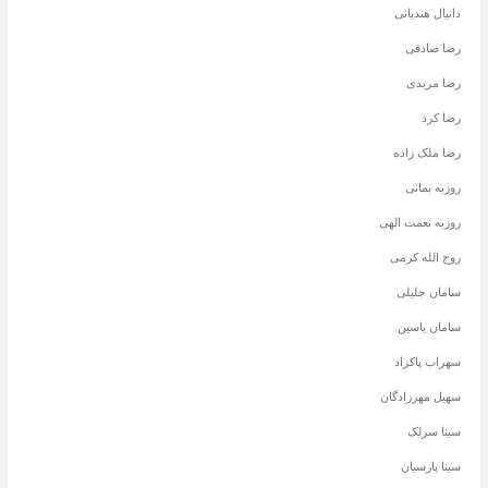
دانیال هندیانی
رضا صادقی
رضا مریدی
رضا کرد
رضا ملک زاده
روزبه بمانی
روزبه نعمت الهی
روح الله کرمی
سامان جلیلی
سامان یاسین
سهراب پاکزاد
سهیل مهرزادگان
سینا سرلک
سینا پارسیان