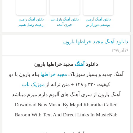
دانلود آهنگ آرمین
دانلود آهنگ پازل بند
دانلود آهنگ رامین
یوسفی دور از تو
خبری آمده
رعیت وصل همیم
دانلود آهنگ مجید خراطها بارون
۲۶ آذر ۱۳۹۹
دانلود
آهنگ
مجید خراطها بارون
آهنگ جدید و بسیار سوزناک
مجید خراطها
بنام بارون با دو
کیفیت ۳۲۰ و ۱۲۸ + متن ترانه از
موزیک ناب
آهنگ بارون از سری آهنگ های آلبوم دارم میرم میباشد
Download New Music By Majid Kharatha Called
Baroon With Text And Direct Links In MusicNab