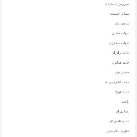
سیروس جمشیدی
سینا درخشنده
شاهین بنان
شهاب فالجی
شهاب مظفری
حامد برادران
حامد همایون
حسین هور
حجت اشرف زاده
حمید هیراد
راغب
رضا بهرام
عالیم قاسم اف
علیرضا طلیسچی