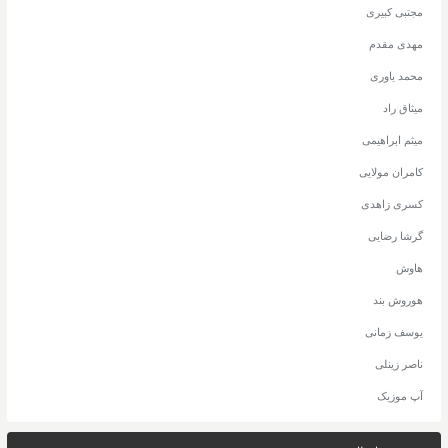
مجتبی کبیری
مهدی مقدم
محمد یاوری
میثاق راد
میثم ابراهیمی
کامران مولایی
کسری زاهدی
گرشا رضایی
هاوش
هوروش بند
یوسف زمانی
ناصر زینلی
آپ موزیک