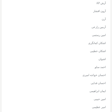
آرش AP
آرون افشار
آرن
آرمین زارعی
امین رستمی
اشکان کمانگری
اشکان خطیبی
اشوان
احمد سلو
احسان خواجه امیری
احسان فدایی
ایمان ابراهیمی
امین حبیبی
امیر عظیمی