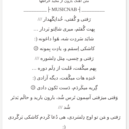
متن آهنگ بارون از مجید خراطها
_________┤ MUSICNAB ├_________
رَفتی و گُفتی، خُدانِگَهدار ///
بِهت گُفتَم، میری شالِتو بَردار …
شایَد سَردِت شه، هَوا داغونه (:
کاشکی اِسمَم و، یادِت بِمونه 😥
رَفتی و حِسی، مِثل دِلشوره ///
بِهم میگُفت، قَلبت از دِلَم دوره …
خَندِه هات میگُفت، دیگه آزادی (:
گِریه میکَردَم، دَست تَکون دادی 😥
وَقتی میرَفتی آسِمون تَرس شُد، بارون بارید و حالَم بَدتَر
شُد ///
رَفتی و مَن تو اوج دِلسَردی، هی دُعا کَردم کاشکی بَرگَردی
(: