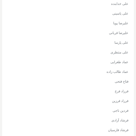
علی خدابنده
علی یاسینی
علیرضا پویا
علیرضا قربانی
علی پارسا
علی منتظری
عماد طغرایی
عماد طالب زاده
فتاح فتحی
فرزاد فرخ
فرزاد فرزین
فردین ناجی
فرشاد آزادی
فرشاد فارسیان