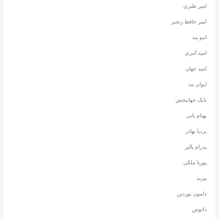
امیر طبری
امیر حافظ رنجبر
امو بند
امید آمری
امید جهان
ایوان بند
بابک جهانبخش
بهنام بانی
بردیا بهادر
پدرام پالیز
پوریا ملکی
پیربد
دامون نوردین
دانوش