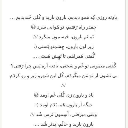
یادِته روزی کِه هَمو دیدیم، بارون بارید و کُلی خَندیدیم …
چِقدر راه رَفتیم، تو هَوایی سَرد 😥
نَم نَم بارون، خیسمون میکَرد ///
زیر اون بارون، چِشمِتو بَستی (:
گُفتی هَمراهَم، تا تَهِش هَستی …
گُفتی میمونی تو غَم و سَختی، یادته آره پَس چِرا رَفتی؟
بی نشون از تو مَن میگَردَم، کُل این شَهرو زیر و رو کَردَم
///
باد و بارون زَد، کُلی غَم اومد 😥
دیگه اَز بارون هَم، بَدَم اومَد (:
وَقتی میرَفتی، آسِمون تَرس شُد ///
بارون بارید و حَالَم، بَدتَر شُد ….