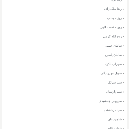
رضا ملک زاده
روزبه بمانی
روزبه نعمت الهی
روح الله کرمی
سامان جلیلی
سامان یاسین
سهراب پاکزاد
سهیل مهرزادگان
سینا سرلک
سینا پارسیان
سیروس جمشیدی
سینا درخشنده
شاهین بنان
شهاب فالجی