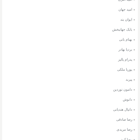
امید جهان
ایوان بند
بابک جهانبخش
بهنام بانی
بردیا بهادر
پدرام پالیز
پوریا ملکی
پیربد
دامون نوردین
دانوش
دانیال هندیانی
رضا صادقی
رضا مریدی
رضا کرد