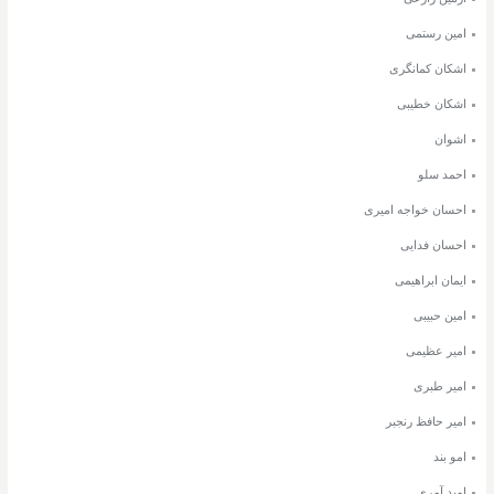
امین رستمی
اشکان کمانگری
اشکان خطیبی
اشوان
احمد سلو
احسان خواجه امیری
احسان فدایی
ایمان ابراهیمی
امین حبیبی
امیر عظیمی
امیر طبری
امیر حافظ رنجبر
امو بند
امید آمری