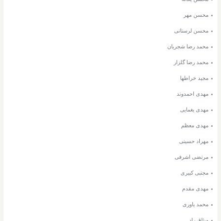
محسن مهر
محسن لرستانی
محمد رضا شجریان
محمد رضا گلزار
مجید خراطها
مهدی احمدوند
مهدی یغمایی
مهدی معظم
مهراد حسینی
مرتضی اشرفی
مجتبی کبیری
مهدی مقدم
محمد یاوری
میثاق راد