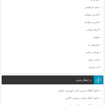
میثم ابراهیمی
کامران مولایی
کسری زاهدی
گرشا رضایی
هاوش
هوروش بند
یوسف زمانی
ناصر زینلی
آپ موزیک
در انتظار پخش...
دانلود آهنگ فردین ناجی خورشید خانوم
دانلود آهنگ سینا درخشنده لالایی