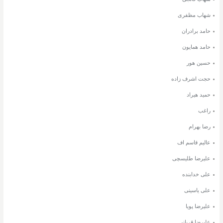
شهاب مظفری
حامد برادران
حامد همایون
حسین هور
حجت اشرف زاده
حمید هیراد
راغب
رضا بهرام
عالیم قاسم اف
علیرضا طلیسچی
علی خدابنده
علی یاسینی
علیرضا پویا
علیرضا قربانی