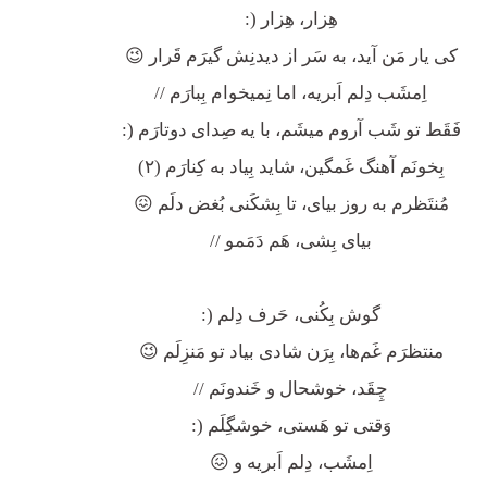
هِزار، هِزار (:
کی یار مَن آید، به سَر از دیدنِش گیرَم قَرار 😉
اِمشَب دِلم اَبریه، اما نِمیخوام بِبارَم //
فَقَط تو شَب آروم میشَم، با یه صِدای دوتارَم (:
بِخونَم آهنگ غَمگین، شاید بِیاد به کِنارَم (۲)
مُنتَظرم به روز بیای، تا بِشکَنی بُغض دلَم 😖
بیای بِشی، هَم دَمَمو //
گوش بِکُنی، حَرف دِلم (:
منتظرَم غَم‌ها، بِرَن شادی بیاد تو مَنزِلَم 😉
چِقَد، خوشحال و خَندونَم //
وَقتی تو هَستی، خوشگِلَم (:
اِمشَب، دِلم اَبریه و 😖