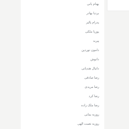
بهنام بانی
بردیا بهادر
پدرام پالیز
پوریا ملکی
پیربد
دامون نوردین
دانوش
دانیال هندیانی
رضا صادقی
رضا مریدی
رضا کرد
رضا ملک زاده
روزبه بمانی
روزبه نعمت الهی