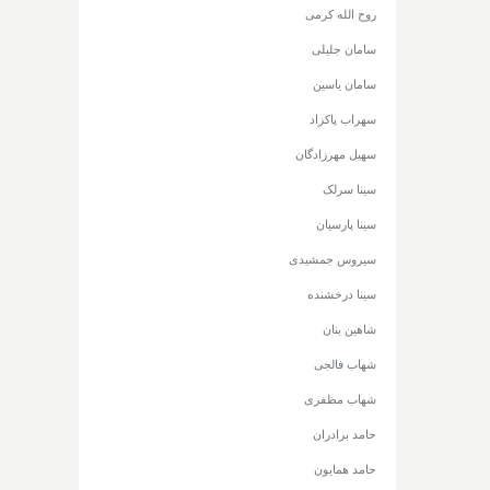
روح الله کرمی
سامان جلیلی
سامان یاسین
سهراب پاکزاد
سهیل مهرزادگان
سینا سرلک
سینا پارسیان
سیروس جمشیدی
سینا درخشنده
شاهین بنان
شهاب فالجی
شهاب مظفری
حامد برادران
حامد همایون