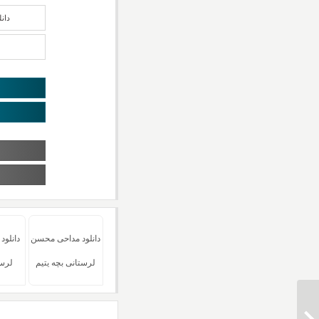
دان
دانلود مداحی محسن
دانلو
لرستانی بچه یتیم
لرس