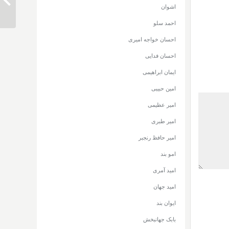
دانلود 
اشوان
احمد سلو
احسان خواجه امیری
احسان فدایی
ایمان ابراهیمی
امین حبیبی
امیر عظیمی
امیر طبری
امیر حافظ رنجبر
امو بند
امید آمری
امید جهان
ایوان بند
بابک جهانبخش