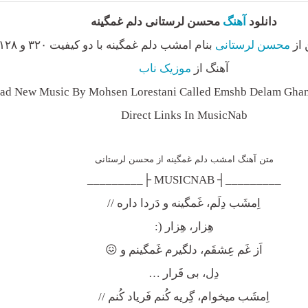
دانلود
آهنگ
محسن لرستانی دلم غمگینه
 از
محسن لرستانی
آهنگ از
موزیک ناب
ad New Music By Mohsen Lorestani Called Emshb Delam Gham
Direct Links In MusicNab
متن آهنگ امشب دلم غمگینه از محسن لرستانی
_________┤ MUSICNAB ├_________
اِمشَب دِلَم، غَمگینه و دَردا داره //
هِزار، هِزار (:
اَز غَم عِشقَم، دلگیرم غَمگینم و 😖
دِل، بی قَرار …
اِمشَب میخوام، گِریه کُنم فَریاد کُنم //