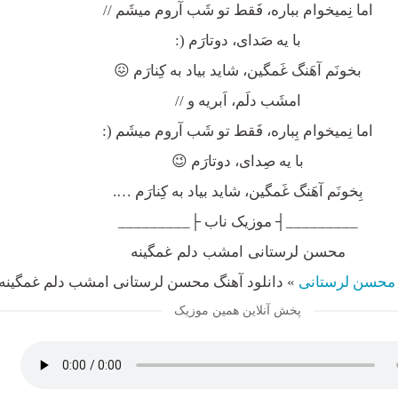
اما نِمیخوام بباره، فَقط تو شَب آروم میشَم //
با یه صَدای، دوتارَم (:
بخونَم آهَنگ غَمگین، شاید بیاد به کِنارَم 😖
امشَب دلَم، اَبریه و //
اما نِمیخوام بِباره، فَقط تو شَب آروم میشَم (:
با یه صِدای، دوتارَم 😉
بِخونَم آهَنگ غَمگین، شاید بیاد به کِنارَم ….
_________┤ موزیک ناب ├_________
محسن لرستانی امشب دلم غمگینه
محسن لرستانی
»
دانلود آهنگ محسن لرستانی امشب دلم غمگینه
پخش آنلاین همین موزیک