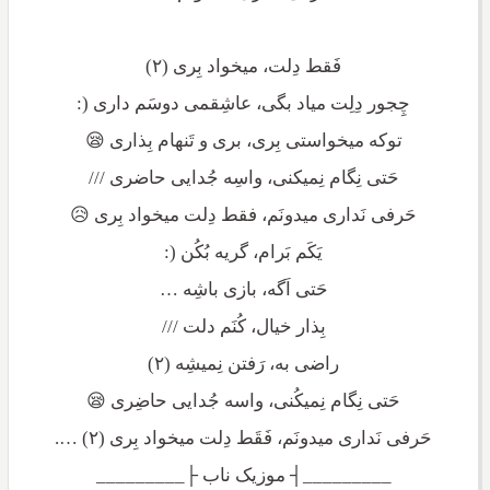
فَقط دِلت، میخواد بِری (۲)
چِجور دِلِت میاد بگی، عاشِقمی دوسَم داری (:
توکه میخواستی بِری، بری و تَنهام بِذاری 😪
حَتی نِگام نِمیکنی، واسِه جُدایی حاضری ///
حَرفی نَداری میدونَم، فقط دِلت میخواد بِری 😥
یَکَم بَرام، گریه بُکُن (:
حَتی اَگه، بازی باشِه …
بِذار خیال، کُنَم دلت ///
راضی به، رَفتن نِمیشِه (۲)
حَتی نِگام نِمیکُنی، واسه جُدایی حاضِری 😪
حَرفی نَداری میدونَم، فَقَط دِلت میخواد بِری (۲) ….
_________┤ موزیک ناب ├_________