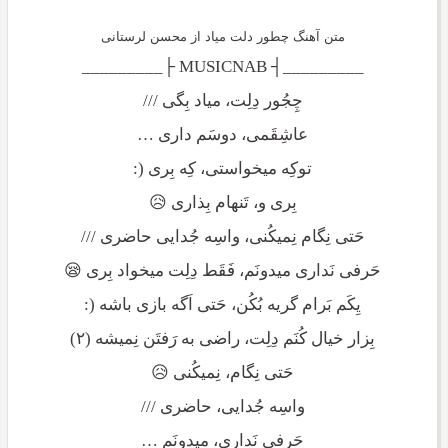
متن آهنگ چطور دلت میاد از محسن لرستانی
_________┤ MUSICNAB ├_________
چِجُور دِلِت، میاد بِگی ///
عاشِقَمی، دوسَم داری …
توکِه میخواستی، کِه بِری (:
بِری و، تَنهام بِذاری 😥
حَتی نِگام نِمیکُنی، واسِه جُدایی حاضری ///
حَرفی نَداری میدونَم، فَقَط دِلِت میخواد بِری 😪
یِکَم بَرام گریه بُکُن، حَتی اَگه بازی باشه (:
بِزار خیال کُنَم دِلِت، راضی به رَفتَن نِمیشه (۲)
حَتی نِگام، نِمیکُنی 😥
واسِه جُدایی، حاضری ///
حَرفی نَداری، میدونَم …