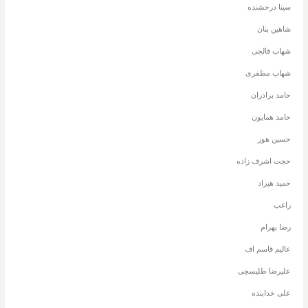
سینا درخشنده
شاهین بنان
شهاب فالجی
شهاب مظفری
حامد برادران
حامد همایون
حسین هور
حجت اشرف زاده
حمید هیراد
راغب
رضا بهرام
عالیم قاسم اف
علیرضا طلیسچی
علی خدابنده