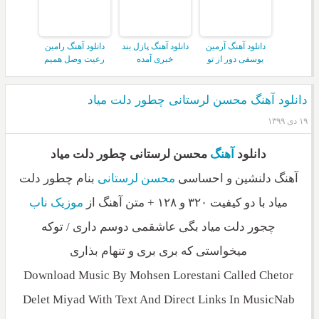
دانلود آهنگ آرمین
دانلود آهنگ پازل بند
دانلود آهنگ رامین
یوسفی دور از تو
خبری آمده
رعیت وصل همیم
دانلود آهنگ محسن لرستانی چطور دلت میاد
۱۹ دی ۱۳۹۹
دانلود
آهنگ
محسن لرستانی چطور دلت میاد
آهنگ دلنشین و احساسی
محسن لرستانی
بنام چطور دلت
میاد با دو کیفیت ۳۲۰ و ۱۲۸ + متن آهنگ از
موزیک ناب
چجور دلت میاد بگی عاشقمی دوسم داری / توکه
میخواستی که بری بری و تنهام بذاری
Download Music By Mohsen Lorestani Called Chetor
Delet Miyad With Text And Direct Links In MusicNab