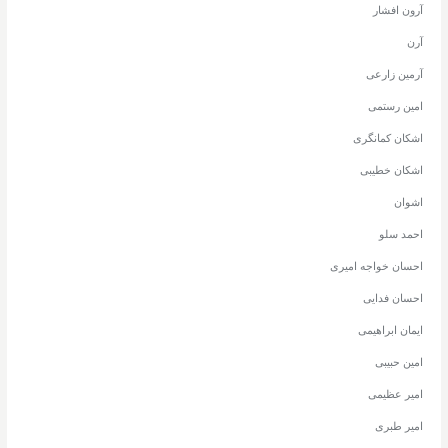
آرون افشار
آرن
آرمین زارعی
امین رستمی
اشکان کمانگری
اشکان خطیبی
اشوان
احمد سلو
احسان خواجه امیری
احسان فدایی
ایمان ابراهیمی
امین حبیبی
امیر عظیمی
امیر طبری