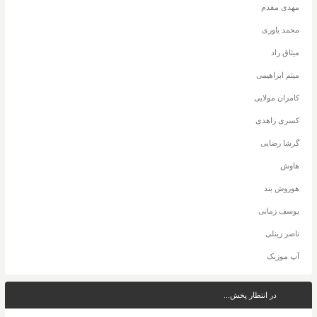
مهدی مقدم
محمد یاوری
میثاق راد
میثم ابراهیمی
کامران مولایی
کسری زاهدی
گرشا رضایی
هاوش
هوروش بند
یوسف زمانی
ناصر زینلی
آپ موزیک
در انتظار پخش...