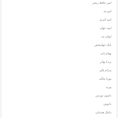
امیر حافظ رنجبر
امو بند
امید آمری
امید جهان
ایوان بند
بابک جهانبخش
بهنام بانی
بردیا بهادر
پدرام پالیز
پوریا ملکی
پیربد
دامون نوردین
دانوش
دانیال هندیانی