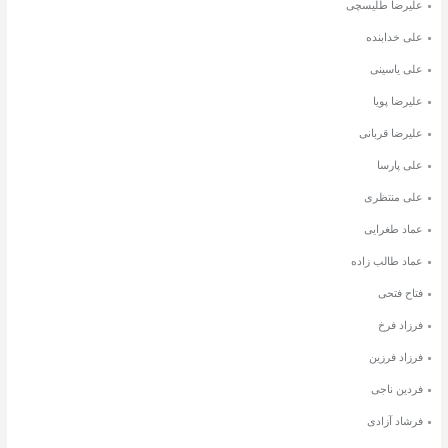
علیرضا طلیسچی
علی خدابنده
علی یاسینی
علیرضا پویا
علیرضا قربانی
علی پارسا
علی منتظری
عماد طغرایی
عماد طالب زاده
فتاح فتحی
فرزاد فرخ
فرزاد فرزین
فردین ناجی
فرشاد آزادی