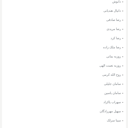
دانوش
دانیال هندیانی
رضا صادقی
رضا مریدی
رضا کرد
رضا ملک زاده
روزبه بمانی
روزبه نعمت الهی
روح الله کرمی
سامان جلیلی
سامان یاسین
سهراب پاکزاد
سهیل مهرزادگان
سینا سرلک