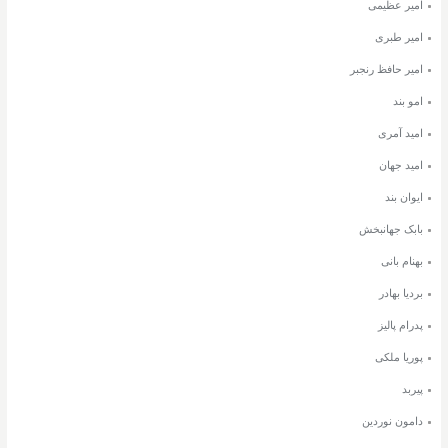
امیر عظیمی
امیر طبری
امیر حافظ رنجبر
امو بند
امید آمری
امید جهان
ایوان بند
بابک جهانبخش
بهنام بانی
بردیا بهادر
پدرام پالیز
پوریا ملکی
پیربد
دامون نوردین