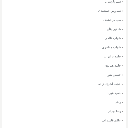
سینا پارسیان
سیروس جمشیدی
سینا درخشنده
شاهین بنان
شهاب فالجی
شهاب مظفری
حامد برادران
حامد همایون
حسین هور
حجت اشرف زاده
حمید هیراد
راغب
رضا بهرام
عالیم قاسم اف