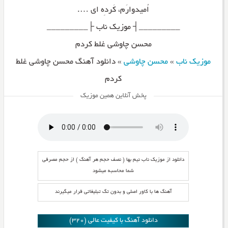
اُمیدوارَم، کَردِه ای ….
_________┤ موزیک ناب ├_________
محسن چاوشی غلط کردم
موزیک ناب
»
محسن چاوشی
»
دانلود آهنگ محسن چاوشی غلط
کردم
پخش آنلاین همین موزیک
دانلود از موزیک ناب نیم بها ( نصف حجم هر آهنگ ) از حجم مصرفی
شما محاسبه میشود
آهنگ ها با کاور اصلی و بدون تگ تبلیغاتی قرار میگیرند
دانلود آهنگ با کیفیت عالی (320)