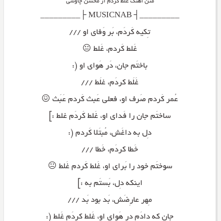
متن آهنگ غلط کردم از محسن چاوشی
_________┤ MUSICNAB ├_________
تِکیه کَردَم، بَر وَفای او ///
غَلط کَردم، غَلط 😐
باختَم جان، دَر هَوای او (:
غَلَط کردَم، غلَط ///
عُمر کَردم صَرف او، فعلی عَبث کَردم عَبَث 😖
ساختَم جان را فَدای او، غَلط کَردَم غلط :]
دِل به داغَش، مُبتَلا کَردم (:
خَطا کردَم، خَطا ///
سوختَم خود را بَرای او، غَلط کَردم غَلط 😐
اینکه دِل، بَستَم به :]
مِهر عارِضَش، بَد بود بَد ///
جان که دادَم در هَوای او، غَلط کردَم غَلط (: