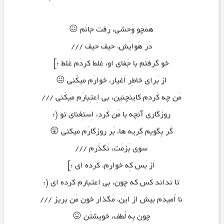
هَمچو وَحشی، رَفت جانَم 😖
دَر هَوایَش، حیف حیف ///
خو گِرفتَم با جَفای او، غَلط کردَم غَلط :]
از بَرای خاطِر اَغیار، خوارَم میکُنی 😐
مَن چه کَردم کاینچنین، بی اِعتِبارَم میکُنی ///
روزگاری آنچه با مَن کَرد، اِستِغنای تو (:
گَر بِگویم گِریه ها، بَر روزگارَم میکنی 😲
سوی بَزمَت، نَگذَرم ///
اَز بَس کِه خوارَم، کَرده ای :]
تا نَداند کَس که چون، بی اِعتبارَم کَرده ای (:
نا اُمیدَم بیش از این، مَگذار خون مَن بریز ///
چون بِه لُطف، خویشتَن 😖