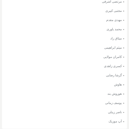
مرتضی اشرفی
مجتبی کبیری
مهدی مقدم
محمد یاوری
میثاق راد
میثم ابراهیمی
کامران مولایی
کسری زاهدی
گرشا رضایی
هاوش
هوروش بند
یوسف زمانی
ناصر زینلی
آپ موزیک