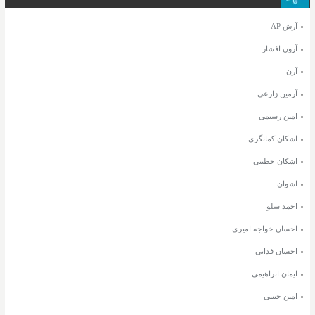
آرش AP
آرون افشار
آرن
آرمین زارعی
امین رستمی
اشکان کمانگری
اشکان خطیبی
اشوان
احمد سلو
احسان خواجه امیری
احسان فدایی
ایمان ابراهیمی
امین حبیبی