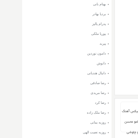
بهنام بانی
بردیا بهادر
پدرام پالیز
پوریا ملکی
پیربد
دامون نوردین
دانوش
دانیال هندیانی
رضا صادقی
رضا مریدی
رضا کرد
میکس آهنگ
رضا ملک زاده
مو محسن
روزبه بمانی
روزبه نعمت الهی
و چاوشی