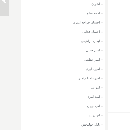
دانلود 
اشوان
احمد سلو
احسان خواجه امیری
احسان فدایی
ایمان ابراهیمی
امین حبیبی
امیر عظیمی
امیر طبری
امیر حافظ رنجبر
امو بند
امید آمری
امید جهان
ایوان بند
بابک جهانبخش