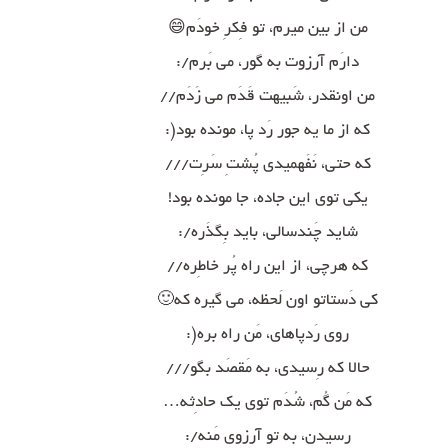
من از بین میرم، تو فِکرِ خودَم😄
دارَم آرزوت به گور، می بَرم/:
من اونقدر، شَبیهت قَدَم می زَدَم//
که از ما یه جور رَد پا، مونده بود(:
که حتی، نَفَهمیدی پُشتِ سَرِت///
یکی توی این جاده، جا مونده بود!
شاید چَندسالی، باید بِگذَره/:
که هرچی، از این راه پُر خاطِره//
کی دَستاتو اون لَحظه، می گیره که🙂
روی رَدپاهای، مَن راه بره(:
حالا که رِسیدی، به مَقصَد بگو///
که مَن گُم، شُدَم توی یک حادِثه…
رسیدن، به تو آرزوی مَنه/: