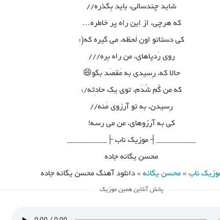
شاید چندسالی، باید بِگذره//
که هرچی، از این راه پر خاطره…
کی دستاتو اون لَحظه، می گیره که(:
روی رَدپاهای، من راه بِره///
حالا که، رِسیدی به مَقصَد بگو😄
که من گُم شُدَم، توی یک حادِثه/:
رِسیدن، به تو آرزوی مَنه//
کی به آرزوهای، من می رسه!
_________┤ موزیک ناب ├_________
محسن یگانه جاده
وزیک ناب
»
محسن یگانه
»
دانلود آهنگ محسن یگانه جاده
پخش آنلاین همین موزیک