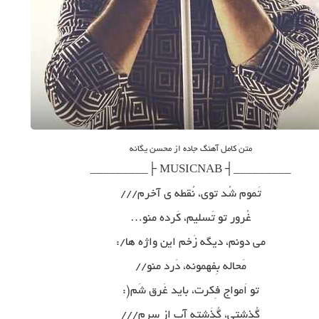
متن کامل آهنگ جاده از محسن یگانه
_________┤ MUSICNAB ├_________
تَموم شُد توی، نُقطه ی آخرم///
غُرور تو تَسلیم، کَرده منو…
می دونم، دیگه زَخم این واژه ها/:
مَحاله بِفهمونه، دَرد منو//
تو اَمواج فِکرت، باید غَرق شَم(:
گُذشتی، گُذَشته آب از سرم///