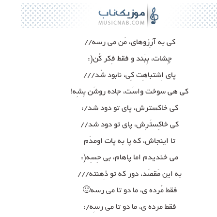
کی به آرِزوهای، مَن می رسه//
چِشات، بِبَند و فقط فِکر کُن(:
پای اِشتباهِت کِی، نابود شُد///
کی هی سوخت واسَت، جاده روشَن بِشِه!
کی خاکسترش، پای تو دود شد/:
کی خاکِستَرِش، پای تو دود شد//
تا اینجاش، که پا به پات اومدَم
می خندیدم اما پاهام، بی حِسِه(:
به این مَقصَد، دور که تو ذِهنته///
فقط مُرده ی، ما دو تا می رسه🙂
فقط مرده ی، ما دو تا می رسِه/: