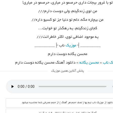
تو با غرور بیجات داری حرصمو در میاری، حرصمو در میاری!
من توی زندگیتم، ولی دوست دارم///
من بیچاره مگه، دلم تو دنیا جز تو کسیو داره//
کجای زندگیتم، یه رهگذر تو خوابت…
یه موجود اضافی توی، اکثر خاطراتت///
_________┤
موزیک
ناب ├_________
محسن یگانه دوست دارم
ک ناب
»
محسن یگانه
»
دانلود آهنگ محسن یگانه دوست دارم
پخش آنلاین همین موزیک
انلود از موزیک ناب نیم بها ( نصف حجم هر آهنگ ) از حجم مصرفی شما محاسبه میشود