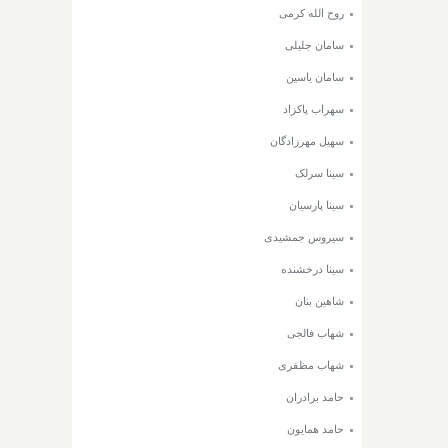
روح الله کرمی
سامان جلیلی
سامان یاسین
سهراب پاکزاد
سهیل مهرزادگان
سینا سرلک
سینا پارسیان
سیروس جمشیدی
سینا درخشنده
شاهین بنان
شهاب فالجی
شهاب مظفری
حامد برادران
حامد همایون