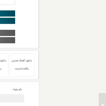
دانلود آهنگ محسن
دانلو
یگانه ندارمت
یگ
نام شما :