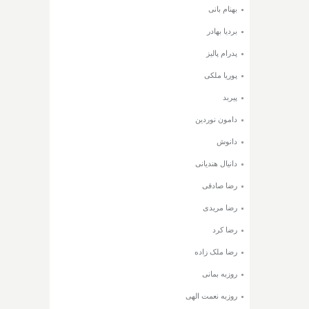
بهنام بانی
بردیا بهادر
پدرام پالیز
پوریا ملکی
پیربد
دامون نوردین
دانوش
دانیال هندیانی
رضا صادقی
رضا مریدی
رضا کرد
رضا ملک زاده
روزبه بمانی
روزبه نعمت الهی