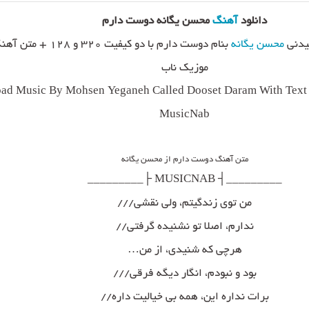
دانلود
آهنگ
محسن یگانه دوست دارم
یدنی
محسن یگانه
بنام دوست دارم با دو کیفیت ۳۲۰ و ۱۲۸
موزیک ناب
ad Music By Mohsen Yeganeh Called Dooset Daram With Text 
MusicNab
متن آهنگ دوست دارم از محسن یگانه
_________┤ MUSICNAB ├_________
من توی زندگیتم، ولی نقشی///
ندارم، اصلا تو نشنیده گرفتی//
هرچی که شنیدی، از من…
بود و نبودم، انگار دیگه فرقی///
برات نداره این، همه بی خیالیت داره//