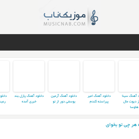
د آهنگ سینا
دانلود آهنگ امیر
دانلود آهنگ آرمین
دانلود آهنگ پازل بند
دانلو
ز دیوت مال
پیراسته گندم
یوسفی دور از تو
خبری آمده
رعیت
هاوسا
هر چی تو بخوای