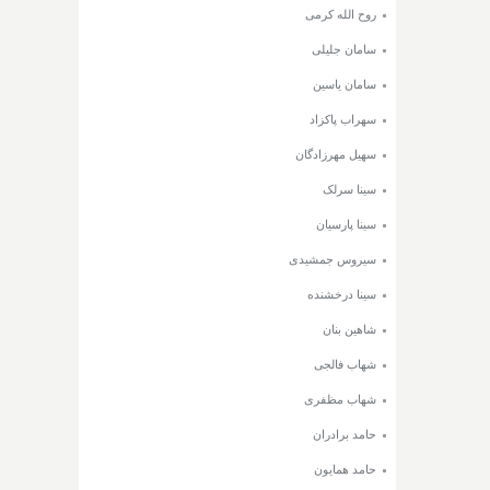
روح الله کرمی
سامان جلیلی
سامان یاسین
سهراب پاکزاد
سهیل مهرزادگان
سینا سرلک
سینا پارسیان
سیروس جمشیدی
سینا درخشنده
شاهین بنان
شهاب فالجی
شهاب مظفری
حامد برادران
حامد همایون