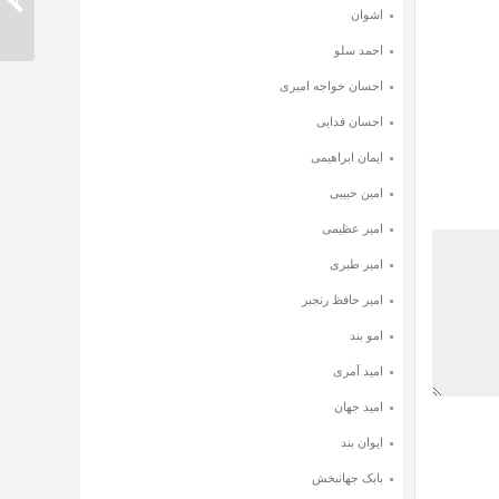
دانلود 
اشوان
احمد سلو
احسان خواجه امیری
احسان فدایی
ایمان ابراهیمی
امین حبیبی
امیر عظیمی
امیر طبری
امیر حافظ رنجبر
امو بند
امید آمری
امید جهان
ایوان بند
بابک جهانبخش