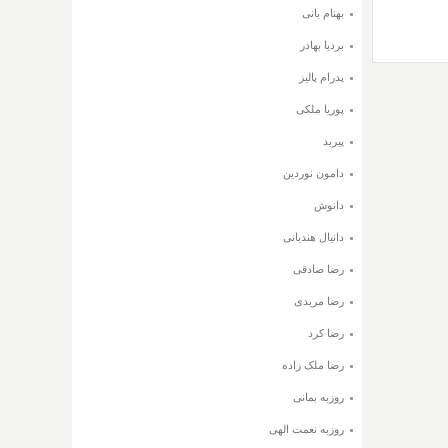
بهنام بانی
بردیا بهادر
پدرام پالیز
پوریا ملکی
پیربد
دامون نوردین
دانوش
دانیال هندیانی
رضا صادقی
رضا مریدی
رضا کرد
رضا ملک زاده
روزبه بمانی
روزبه نعمت الهی