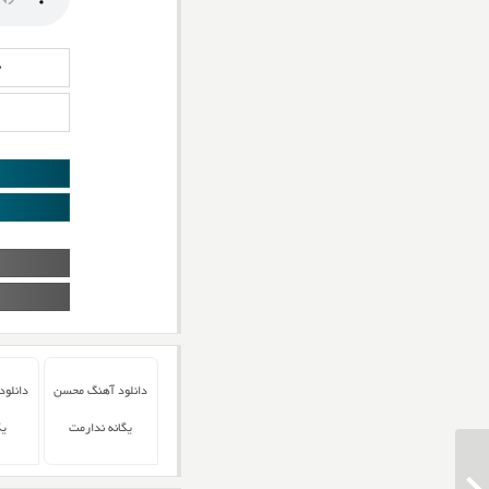
د
دانلود آهنگ محسن
دانلو
یگانه ندارمت
یگ