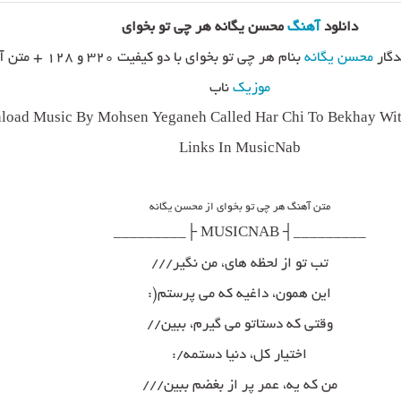
دانلود
آهنگ
محسن یگانه هر چی تو بخوای
دگار
محسن یگانه
بنام هر چی تو بخوای با دو کیفیت ۳۲۰ و ۱۲۸ + متن آهنگ از
موزیک
ناب
oad Music By Mohsen Yeganeh Called Har Chi To Bekhay Wit
Links In MusicNab
متن آهنگ هر چی تو بخوای از محسن یگانه
_________┤ MUSICNAB ├_________
تب تو از لحظه های، من نگیر///
این همون، داغیه که می پرستم(:
وقتی که دستاتو می گیرم، ببین//
اختیار کل، دنیا دستمه/:
من که یه، عمر پر از بغضم ببین///