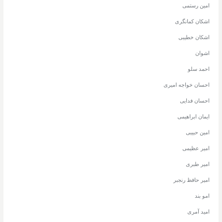
امین رستمی
اشکان کمانگری
اشکان خطیبی
اشوان
احمد سلو
احسان خواجه امیری
احسان فدایی
ایمان ابراهیمی
امین حبیبی
امیر عظیمی
امیر طبری
امیر حافظ رنجبر
امو بند
امید آمری