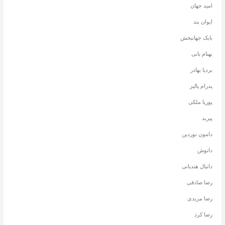
امید جهان
ایوان بند
بابک جهانبخش
بهنام بانی
بردیا بهادر
پدرام پالیز
پوریا ملکی
پیربد
دامون نوردین
دانوش
دانیال هندیانی
رضا صادقی
رضا مریدی
رضا کرد