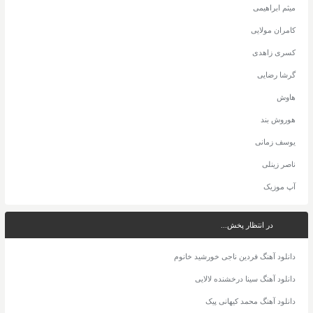
میثم ابراهیمی
کامران مولایی
کسری زاهدی
گرشا رضایی
هاوش
هوروش بند
یوسف زمانی
ناصر زینلی
آپ موزیک
در انتظار پخش...
دانلود آهنگ فردین ناجی خورشید خانوم
دانلود آهنگ سینا درخشنده لالایی
دانلود آهنگ محمد کیهانی پیک