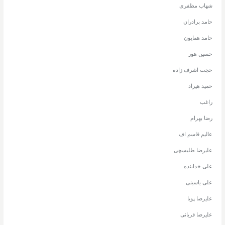
شهاب مظفری
حامد برادران
حامد همایون
حسین هور
حجت اشرف زاده
حمید هیراد
راغب
رضا بهرام
عالیم قاسم اف
علیرضا طلیسچی
علی خدابنده
علی یاسینی
علیرضا پویا
علیرضا قربانی