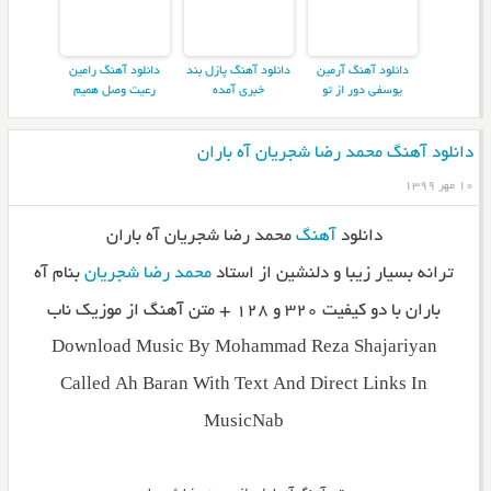
دانلود آهنگ آرمین
دانلود آهنگ پازل بند
دانلود آهنگ رامین
یوسفی دور از تو
خبری آمده
رعیت وصل همیم
دانلود آهنگ محمد رضا شجریان آه باران
۱۰ مهر ۱۳۹۹
دانلود
آهنگ
محمد رضا شجریان آه باران
ترانه بسیار زیبا و دلنشین از استاد
محمد رضا شجریان
بنام آه
باران با دو کیفیت ۳۲۰ و ۱۲۸ + متن آهنگ از موزیک ناب
Download Music By Mohammad Reza Shajariyan
Called Ah Baran With Text And Direct Links In
MusicNab