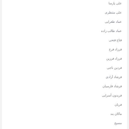
علی پارسا
علی منتظری
عماد طغرایی
عماد طالب زاده
فتاح فتحی
فرزاد فرخ
فرزاد فرزین
فردین ناجی
فرشاد آزادی
فرشاد فارسیان
فریدون آسرایی
فریان
ماکان بند
مسیح