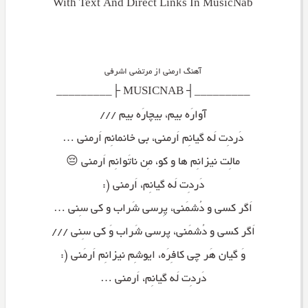
With Text And Direct Links In MusicNab
آهنگ ارمنی از مرتضی اشرفی
_________┤ MUSICNAB ├_________
آوارَه بیم، بیچارَه بیم ///
دَردِت لَه گیانِم اَرمنی، بی خانمانِم اَرمنی …
مالِت نیزانِم ها و کو، مِن ناتَوانِم اَرمنی 😔
دَردِت لَه گیانِم، اَرمنی (:
اَگر کسی و دُشمَنی، پِرسی شَراب و کی سِنی …
اَگر کسی و دُشمَنی، پرسی شَراب وَ کی سِنی ///
وَ گیان هَر چی کافِرَه، ایوشِم نیزانِم اَرمَنی (:
دَردِت لَه گیانِم، اَرمنی …