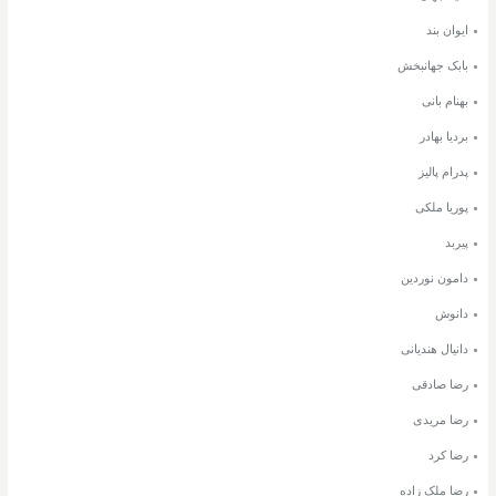
ایوان بند
بابک جهانبخش
بهنام بانی
بردیا بهادر
پدرام پالیز
پوریا ملکی
پیربد
دامون نوردین
دانوش
دانیال هندیانی
رضا صادقی
رضا مریدی
رضا کرد
رضا ملک زاده