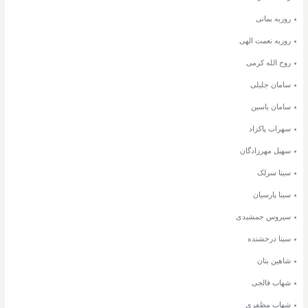
روزبه بمانی
روزبه نعمت الهی
روح الله کرمی
سامان جلیلی
سامان یاسین
سهراب پاکزاد
سهیل مهرزادگان
سینا سرلک
سینا پارسیان
سیروس جمشیدی
سینا درخشنده
شاهین بنان
شهاب فالجی
شهاب مظفری