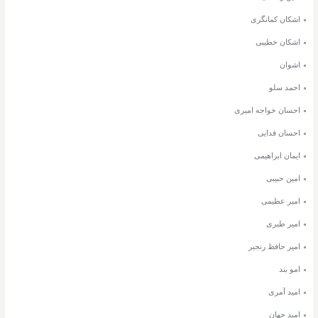
اشکان کمانگری
اشکان خطیبی
اشوان
احمد سلو
احسان خواجه امیری
احسان فدایی
ایمان ابراهیمی
امین حبیبی
امیر عظیمی
امیر طبری
امیر حافظ رنجبر
امو بند
امید آمری
امید جهان