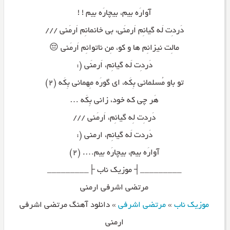
آوارَه بیم، بیچارَه بیم ! !
دَردِت لَه گیانِم اَرمنَی، بی خانمانِم اَرمَنی ///
مالِت نیزانِم ها و کو، مِن ناتوانِم اَرمَنی 😔
دَردِت لَه گیانِم، اَرمنَی (:
تو باو مُسلمانی بِکَه، ای گورَه مِهمانی بِکَه (۲)
هَر چی که خود، زانی بِکَه …
دَردِت لِه گیانِم، اَرمَنی ///
دَردت لَه گیانِم، ارمنی (:
آوارَه بیم، بیچارَه بیم…. (۲)
_________┤ موزیک ناب ├_________
مرتضی اشرفی ارمنی
موزیک ناب
»
مرتضی اشرفی
»
دانلود آهنگ مرتضی اشرفی
ارمنی