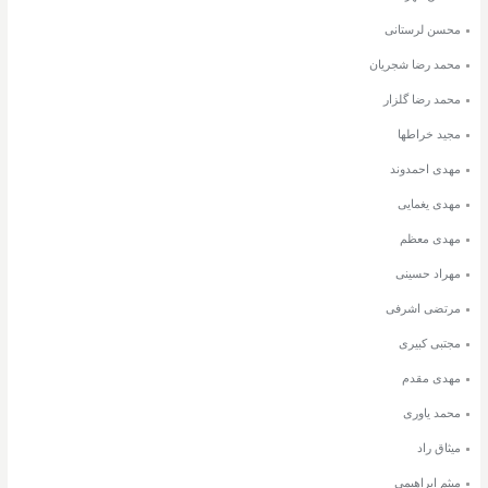
محسن لرستانی
محمد رضا شجریان
محمد رضا گلزار
مجید خراطها
مهدی احمدوند
مهدی یغمایی
مهدی معظم
مهراد حسینی
مرتضی اشرفی
مجتبی کبیری
مهدی مقدم
محمد یاوری
میثاق راد
میثم ابراهیمی