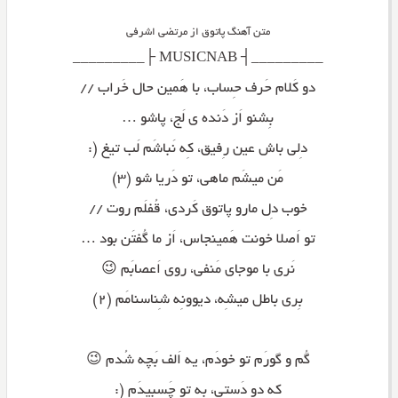
متن آهنگ پاتوق از مرتضی اشرفی
_________┤ MUSICNAB ├_________
دو کَلام حَرف حِساب، با هَمین حال خَراب //
بِشنو اَز دَنده ی لَج، پاشو …
دِلی باش عین رِفیق، کِه نَباشَم لَب تیغ (:
مَن میشَم ماهی، تو دَریا شو (۳)
خوب دِل مارو پاتوق کَردی، قُفلَم روت //
تو اَصلا خونت هَمینجاس، اَز ما گُفتَن بود …
نَری با موجای مَنفی، روی اَعصابَم 😉
بِری باطل میشِه، دیوونِه شِناسنامَم (۲)
گُم و گورَم تو خودَم، یه اَلف بَچه شُدم 😉
که دو دَستی، به تو چَسبیدَم (: