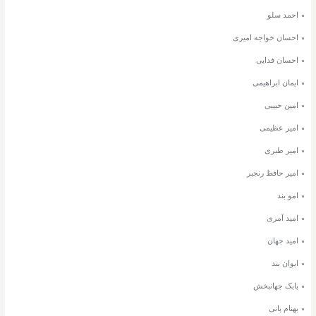
احمد سلو
احسان خواجه امیری
احسان فدایی
ایمان ابراهیمی
امین حبیبی
امیر عظیمی
امیر طبری
امیر حافظ رنجبر
امو بند
امید آمری
امید جهان
ایوان بند
بابک جهانبخش
بهنام بانی