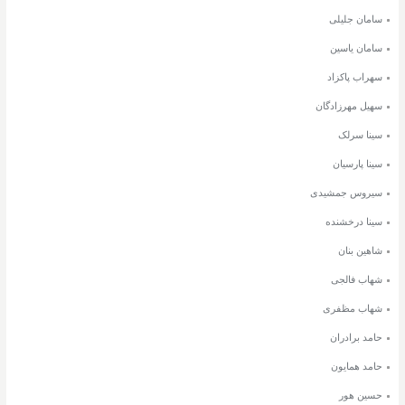
سامان جلیلی
سامان یاسین
سهراب پاکزاد
سهیل مهرزادگان
سینا سرلک
سینا پارسیان
سیروس جمشیدی
سینا درخشنده
شاهین بنان
شهاب فالجی
شهاب مظفری
حامد برادران
حامد همایون
حسین هور