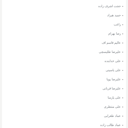
حجت اشرف زاده
حمید هیراد
راغب
رضا بهرام
عالیم قاسم اف
علیرضا طلیسچی
علی خدابنده
علی یاسینی
علیرضا پویا
علیرضا قربانی
علی پارسا
علی منتظری
عماد طغرایی
عماد طالب زاده