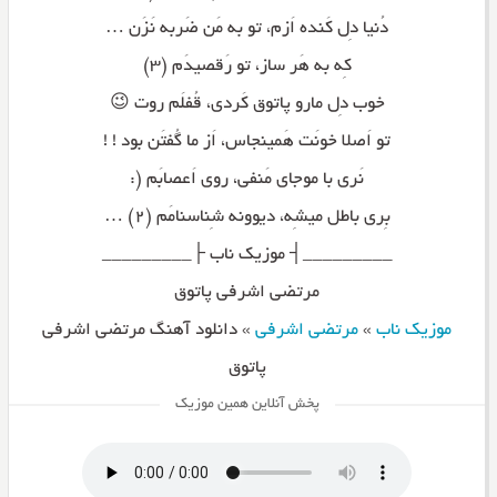
دُنیا دِل کَنده اَزم، تو به مَن ضَربه نَزَن …
کِه به هَر ساز، تو رَقصیدَم (۳)
خوب دِل مارو پاتوق کَردی، قُفلَم روت 😉
تو اَصلا خونَت هَمینجاس، اَز ما گُفتَن بود ! !
نَری با موجای مَنفی، روی اَعصابَم (:
بِری باطل میشِه، دیوونه شِناسنامَم (۲) …
_________┤ موزیک ناب ├_________
مرتضی اشرفی پاتوق
موزیک ناب
»
مرتضی اشرفی
»
دانلود آهنگ مرتضی اشرفی
پاتوق
پخش آنلاین همین موزیک