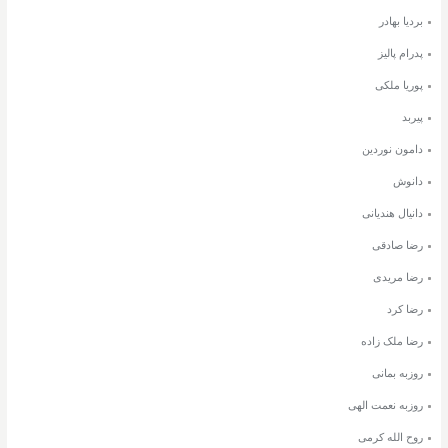
بردیا بهادر
پدرام پالیز
پوریا ملکی
پیربد
دامون نوردین
دانوش
دانیال هندیانی
رضا صادقی
رضا مریدی
رضا کرد
رضا ملک زاده
روزبه بمانی
روزبه نعمت الهی
روح الله کرمی