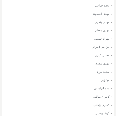
مجید خراطها
مهدی احمدوند
مهدی یغمایی
مهدی معظم
مهراد حسینی
مرتضی اشرفی
مجتبی کبیری
مهدی مقدم
محمد یاوری
میثاق راد
میثم ابراهیمی
کامران مولایی
کسری زاهدی
گرشا رضایی