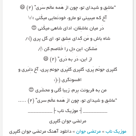
“عاشِق و شیدای تو، چون از هَمه عالَم سَری” (۲) 😄
آخ که میبینی تو مارو، خودنَمایی میکُنی ؛\؛\
دَر میان عاشِقان، ادای شاهی میکُنی 😍
شاه باش و مَن گِدای عِشق تو، ای گل پری (|؛/
مَشکن، این دِل را خَلاصم کن \|/
از این، دَر به دَری” (۲) 😄
گلپری جونُم پَری، گلپری گلپَری جونم پری، آخ دِلبَری و
افسونگری (:(:
من به قربونت بِرم، زیبا گُلی و محشَری 😍
“عاشِق و شیدای تو، چون از هَمه عالَم سری” (۲) …..
_________┤ موزیک ناب ├_________
مرتضی جوان گلپری
موزیک ناب
»
مرتضی جوان
»
دانلود آهنگ مرتضی جوان گلپری