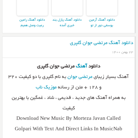
دانلود آهنگ آرمین
دانلود آهنگ پازل بند
دانلود آهنگ رامین
یوسفی دور از تو
خبری آمده
رعیت وصل همیم
دانلود آهنگ مرتضی جوان گلپری
۲۳ بهمن ۱۴۰۰
دانلود
آهنگ
مرتضی جوان گلپری
آهنگ بسیار زیبای
مرتضی جوان
به نام گلپری با دو کیفیت ۳۲۰
و ۱۲۸ + متن از رسانه
موزیک ناب
به همراه آهنگ های جدید ، قدیمی ، شاد ، غمگین با بهترین
کیفیت
Download New Music By Morteza Javan Called
Golpari With Text And Direct Links In MusicNab