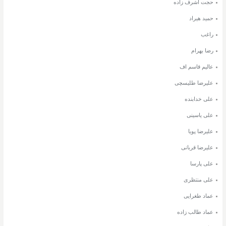
حجت اشرف زاده
حمید هیراد
راغب
رضا بهرام
عالیم قاسم اف
علیرضا طلیسچی
علی خدابنده
علی یاسینی
علیرضا پویا
علیرضا قربانی
علی پارسا
علی منتظری
عماد طغرایی
عماد طالب زاده