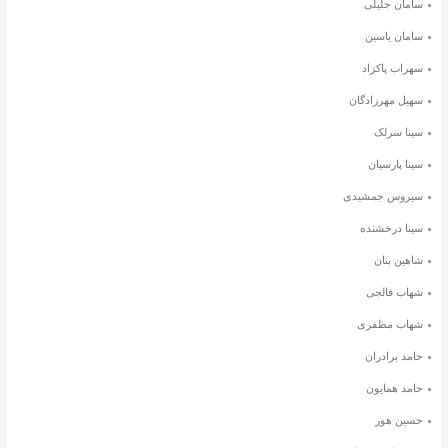
سامان جلیلی
سامان یاسین
سهراب پاکزاد
سهیل مهرزادگان
سینا سرلک
سینا پارسیان
سیروس جمشیدی
سینا درخشنده
شاهین بنان
شهاب فالجی
شهاب مظفری
حامد برادران
حامد همایون
حسین هور