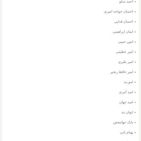
احمد سلو
احسان خواجه امیری
احسان فدایی
ایمان ابراهیمی
امین حبیبی
امیر عظیمی
امیر طبری
امیر حافظ رنجبر
امو بند
امید آمری
امید جهان
ایوان بند
بابک جهانبخش
بهنام بانی