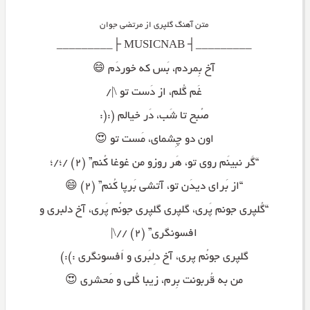
متن آهنگ گلپری از مرتضی جوان
_________┤ MUSICNAB ├_________
آخ بِمردم، بَس که خوردَم 😄
غَم گُلم، از دَست تو \|/
صُبح تا شَب، دَر خیالم (:(:
اون دو چِشمای، مَست تو 😍
“گَر نبینَم روی تو، هَر روزو من غوغا کُنم” (۲) /؛/؛
“از بَرای دیدَن تو، آتشی بَرپا کُنم” (۲) 😄
“گُلپری جونم پَری، گلپری گلپری جونُم پَری، آخ دلبری و
افسونگری” (۲) //\|
گلپری جونُم پری، آخ دِلبَری و اَفسونگری :):)
من به قُربونت بِرم، زیبا گُلی و مَحشری 😍