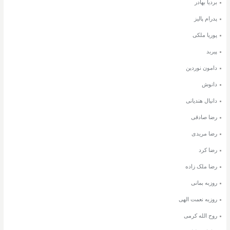
بردیا بهادر
پدرام پالیز
پوریا ملکی
پیربد
دامون نوردین
دانوش
دانیال هندیانی
رضا صادقی
رضا مریدی
رضا کرد
رضا ملک زاده
روزبه بمانی
روزبه نعمت الهی
روح الله کرمی