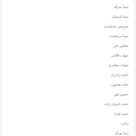
سینا سرلک
سینا پارسیان
سیروس جمشیدی
سینا درخشنده
شاهین بنان
شهاب فالجی
شهاب مظفری
حامد برادران
حامد همایون
حسین هور
حجت اشرف زاده
حمید هیراد
راغب
رضا بهرام