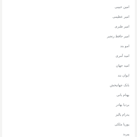
امین حبیبی
امیر عظیمی
امیر طبری
امیر حافظ رنجبر
امو بند
امید آمری
امید جهان
ایوان بند
بابک جهانبخش
بهنام بانی
بردیا بهادر
پدرام پالیز
پوریا ملکی
پیربد