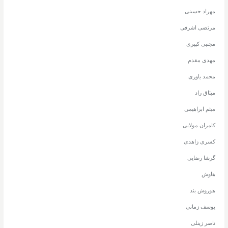
مهراد حسینی
مرتضی اشرفی
مجتبی کبیری
مهدی مقدم
محمد یاوری
میثاق راد
میثم ابراهیمی
کامران مولایی
کسری زاهدی
گرشا رضایی
هاوش
هوروش بند
یوسف زمانی
ناصر زینلی