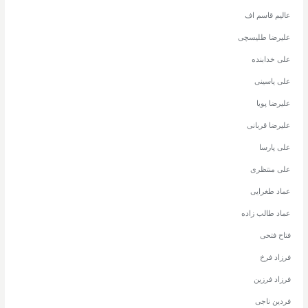
عالیم قاسم اف
علیرضا طلیسچی
علی خدابنده
علی یاسینی
علیرضا پویا
علیرضا قربانی
علی پارسا
علی منتظری
عماد طغرایی
عماد طالب زاده
فتاح فتحی
فرزاد فرخ
فرزاد فرزین
فردین ناجی