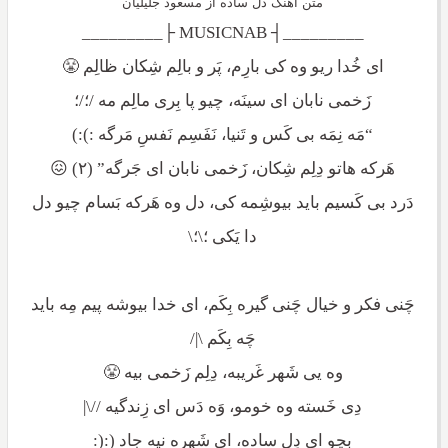
متن آهنگ دل ساده از مسعود جلیلیان
_________┤ MUSICNAB ├_________
ای خُدا ریو وه کی بارِم، پَر و بالِم شِکان ظالِم 😤
زَخمی نابان ای سینَه، چیو پا بِری مالِم مه /؛/؛
“مَه نِمَه بی کَس و تَنیا، نَفَسِم نَفسِ مَرگه :):)
هَرکه هاتو دِلِم شِکان، زَخمی نابان ای جَرگه” (۲) 😖
دَرد بی کَسیم باید بیوشِمه کی، دل وه هَرکه بَسام چیو دل
دا یَکی ؛\؛\
چَنی فکر و خیال چَنی گیره بِکَم، ای خدا بیوشه پیم مِه باید
چَه بِکَم \|/
وه یی شَهر غَریبه، دِلِم زَخمی بیه 😤
دِی خَسته وه خومو، وَه دَس ای زِندگیه //\|
بِچو ای دِل ساده، ای شَهره نیه جاد (:(: