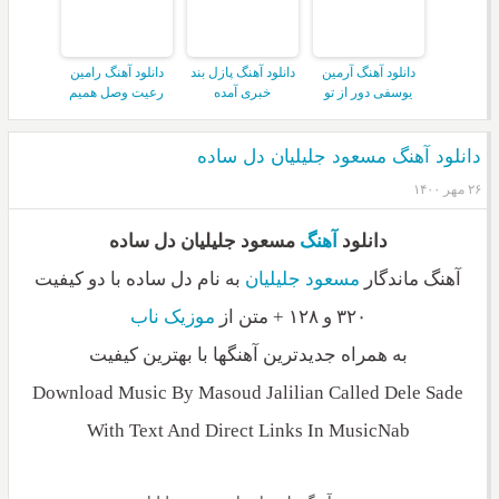
دانلود آهنگ آرمین
دانلود آهنگ پازل بند
دانلود آهنگ رامین
یوسفی دور از تو
خبری آمده
رعیت وصل همیم
دانلود آهنگ مسعود جلیلیان دل ساده
۲۶ مهر ۱۴۰۰
دانلود
آهنگ
مسعود جلیلیان دل ساده
آهنگ ماندگار
مسعود جلیلیان
به نام دل ساده با دو کیفیت
۳۲۰ و ۱۲۸ + متن از
موزیک ناب
به همراه جدیدترین آهنگها با بهترین کیفیت
Download Music By Masoud Jalilian Called Dele Sade
With Text And Direct Links In MusicNab