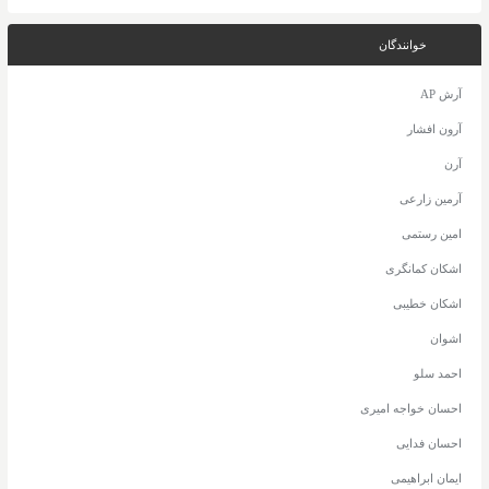
خوانندگان
آرش AP
آرون افشار
آرن
آرمین زارعی
امین رستمی
اشکان کمانگری
اشکان خطیبی
اشوان
احمد سلو
احسان خواجه امیری
احسان فدایی
ایمان ابراهیمی