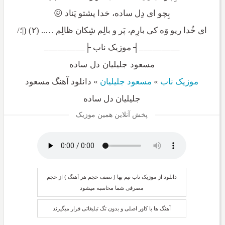
بِچو ای دِل ساده، خدا پشتو پَناد 😖
ای خُدا ریو وَه کی بارِم، پَر و بالِم شِکان ظالِم ….. (۲) (|؛/
_________┤ موزیک ناب ├_________
مسعود جلیلیان دل ساده
موزیک ناب
»
مسعود جلیلیان
»
دانلود آهنگ مسعود
جلیلیان دل ساده
پخش آنلاین همین موزیک
دانلود از موزیک ناب نیم بها ( نصف حجم هر آهنگ ) از حجم
مصرفی شما محاسبه میشود
آهنگ ها با کاور اصلی و بدون تگ تبلیغاتی قرار میگیرند