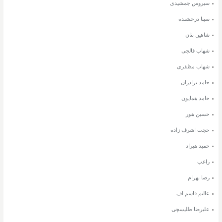
سیروس جمشیدی
سینا درخشنده
شاهین بنان
شهاب فالجی
شهاب مظفری
حامد برادران
حامد همایون
حسین هور
حجت اشرف زاده
حمید هیراد
راغب
رضا بهرام
عالیم قاسم اف
علیرضا طلیسچی