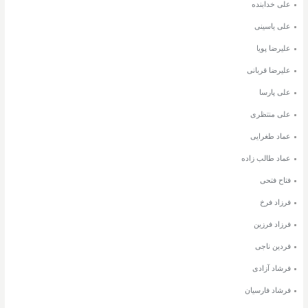
علی خدابنده
علی یاسینی
علیرضا پویا
علیرضا قربانی
علی پارسا
علی منتظری
عماد طغرایی
عماد طالب زاده
فتاح فتحی
فرزاد فرخ
فرزاد فرزین
فردین ناجی
فرشاد آزادی
فرشاد فارسیان