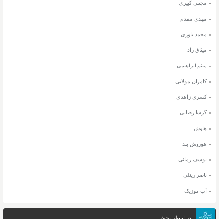
مجتبی کبیری
مهدی مقدم
محمد یاوری
میثاق راد
میثم ابراهیمی
کامران مولایی
کسری زاهدی
گرشا رضایی
هاوش
هوروش بند
یوسف زمانی
ناصر زینلی
آپ موزیک
در انتظار پخش...