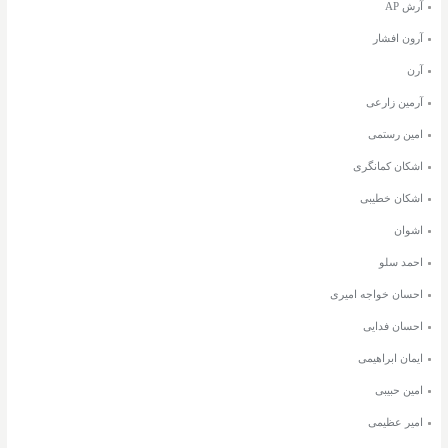
آرش AP
آرون افشار
آرن
آرمین زارعی
امین رستمی
اشکان کمانگری
اشکان خطیبی
اشوان
احمد سلو
احسان خواجه امیری
احسان فدایی
ایمان ابراهیمی
امین حبیبی
امیر عظیمی