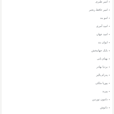
امیر طبری
امیر حافظ رنجبر
امو بند
امید آمری
امید جهان
ایوان بند
بابک جهانبخش
بهنام بانی
بردیا بهادر
پدرام پالیز
پوریا ملکی
پیربد
دامون نوردین
دانوش