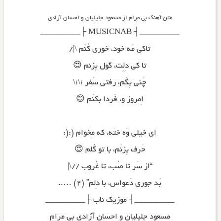
متن آهنگ بی مرام از مسعود جلیلیان و احسان آزادی
_________┤ MUSICNAB ├_________
تاکی مَه خود، خوری کُنَم \|/
تا کی دِلِت، گول بِزنم 😍
چَنی بِگَم، رفتی سَفر ؛\؛\
اِمروز و، فَردا بکنَم 😊
ای خیلی وَه ختَه، که مِخوام (:(:
حَرف بِزنَم، با تو گُلم 😍
“از سَر تا صُب، تا غُروب //\|
بَد جوری دَعواس، با دِلم” (۲) …..
_________┤ موزیک ناب ├_________
مسعود جلیلیان و احسان آزادی بی مرام