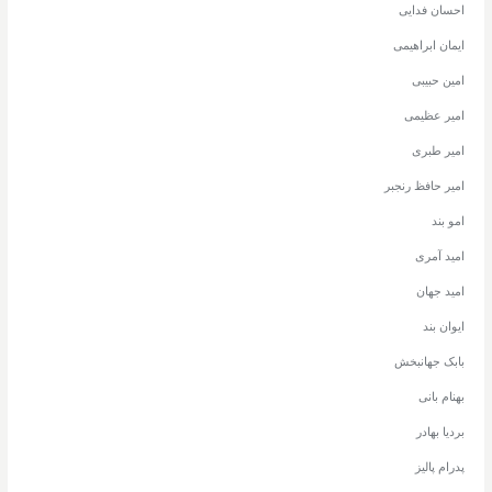
احسان فدایی
ایمان ابراهیمی
امین حبیبی
امیر عظیمی
امیر طبری
امیر حافظ رنجبر
امو بند
امید آمری
امید جهان
ایوان بند
بابک جهانبخش
بهنام بانی
بردیا بهادر
پدرام پالیز