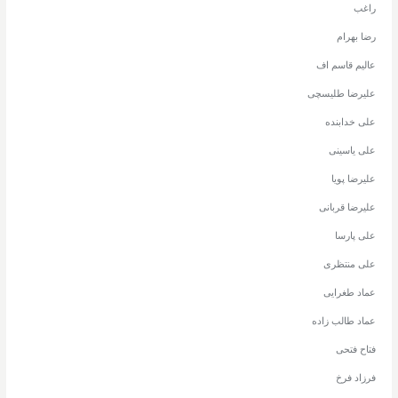
راغب
رضا بهرام
عالیم قاسم اف
علیرضا طلیسچی
علی خدابنده
علی یاسینی
علیرضا پویا
علیرضا قربانی
علی پارسا
علی منتظری
عماد طغرایی
عماد طالب زاده
فتاح فتحی
فرزاد فرخ