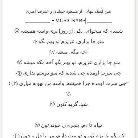
متن آهنگ تنهایی از مسعود جلیلیان و علیرضا امیری
_________┤ MUSICNAB ├_________
شنیدم که میخوای، یکی از روزا بری واسه همیشه 😐
منو جا بزاری، عزیزم تو بهم بگو \|/
آخه مگه، میشه //\|
منو جا بزاری عزیزم، تو بهم بگو آخه مکه میشه 😤
چی سرت اومده چی شده، که منو دوسم نداری (|؛/
“چی سرت اومده چرا همیشه، واسه من بهونه میاری (۲) ؛
\؛\
شبا، گریه کنون 😐
میام تا دم، پنجره ی خونه تون 😤
که بگم عزیزم تو رو دوست دارم، من با دل و جون (:(: