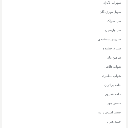
سهراب پاکزاد
سهیل مهرزادگان
سینا سرلک
سینا پارسیان
سیروس جمشیدی
سینا درخشنده
شاهین بنان
شهاب فالجی
شهاب مظفری
حامد برادران
حامد همایون
حسین هور
حجت اشرف زاده
حمید هیراد