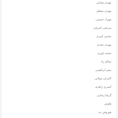
مهدی یغمایی
مهدی معظم
مهراد حسینی
مرتضی اشرفی
مجتبی کبیری
مهدی مقدم
محمد یاوری
میثاق راد
میثم ابراهیمی
کامران مولایی
کسری زاهدی
گرشا رضایی
هاوش
هوروش بند