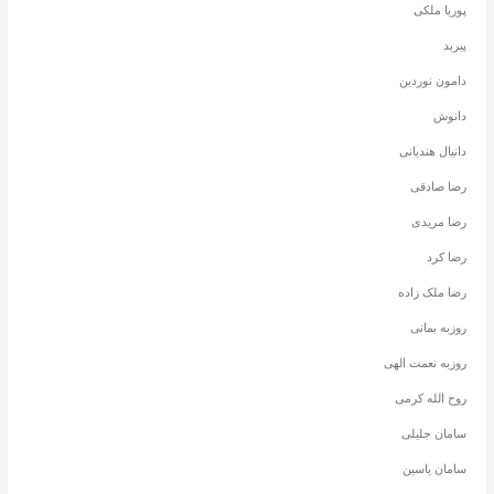
پوریا ملکی
پیربد
دامون نوردین
دانوش
دانیال هندیانی
رضا صادقی
رضا مریدی
رضا کرد
رضا ملک زاده
روزبه بمانی
روزبه نعمت الهی
روح الله کرمی
سامان جلیلی
سامان یاسین