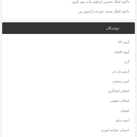
دانلود آهنگ محسن ابراهیم زاده بوی بارون
دانلود آهنگ محمد علیزاده آرامش من
خوانندگان
آرش AP
آرون افشار
آرن
آرمین زارعی
امین رستمی
اشکان کمانگری
اشکان خطیبی
اشوان
احمد سلو
احسان خواجه امیری