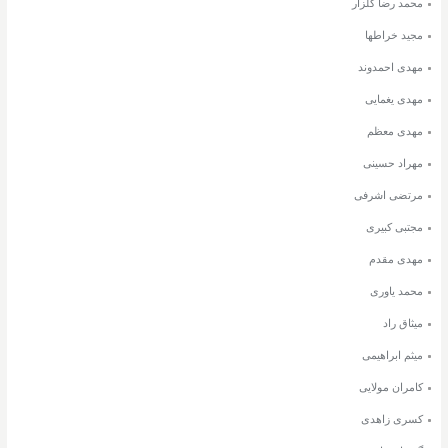
محمد رضا گلزار
مجید خراطها
مهدی احمدوند
مهدی یغمایی
مهدی معظم
مهراد حسینی
مرتضی اشرفی
مجتبی کبیری
مهدی مقدم
محمد یاوری
میثاق راد
میثم ابراهیمی
کامران مولایی
کسری زاهدی