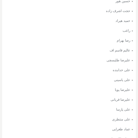
حسین هور
حجت اشرف زاده
حمید هیراد
راغب
رضا بهرام
عالیم قاسم اف
علیرضا طلیسچی
علی خدابنده
علی یاسینی
علیرضا پویا
علیرضا قربانی
علی پارسا
علی منتظری
عماد طغرایی