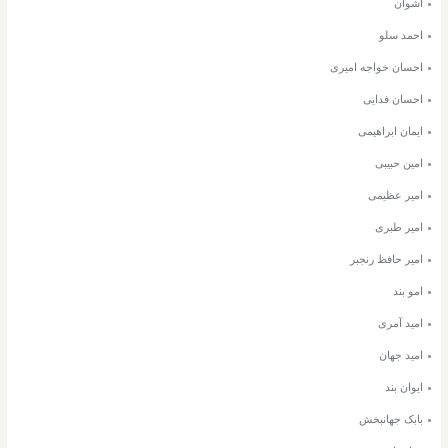
اشوان
احمد سلو
احسان خواجه امیری
احسان فدایی
ایمان ابراهیمی
امین حبیبی
امیر عظیمی
امیر طبری
امیر حافظ رنجبر
امو بند
امید آمری
امید جهان
ایوان بند
بابک جهانبخش