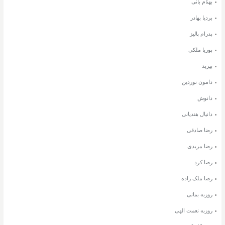
بهنام بانی
بردیا بهادر
پدرام پالیز
پوریا ملکی
پیربد
دامون نوردین
دانوش
دانیال هندیانی
رضا صادقی
رضا مریدی
رضا کرد
رضا ملک زاده
روزبه بمانی
روزبه نعمت الهی