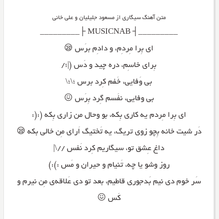
متن آهنگ سیگاری از مسعود جلیلیان و علی خانی
_________┤ MUSICNAB ├_________
ای بِرا مِردِم، و دادِم برَس 😪
بِرای خاسِم، دره چید و دَس (|؛/
بی وَفایی، خَفم کِرد برس ؛\؛\
بی وفایی، نفَسم گِرد بِرَس 😖
ای بِرا مِردم یه کاری بِکه، بو وحال من زاری بِکه (:(:
دَر شیت خانه بِچو زوی تریگ، یه تَختیگ اَرای مِن خالی بکه 😪
داغ عِشق تو، سیگاریم کِرد نَفس //\|
روز وشو یا چه، تَنیام و حیران و مَس :):)
سَر خوم دی نیم بَدجوری قاطیم، بعد تو دی عَلاقه‌ی مِن نیرم و
کَس 😖