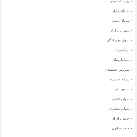
روح الله کرمی
سامان جلیلی
سامان یاسین
سهراب پاکزاد
سهیل مهرزادگان
سینا سرلک
سینا پارسیان
سیروس جمشیدی
سینا درخشنده
شاهین بنان
شهاب فالجی
شهاب مظفری
حامد برادران
حامد همایون