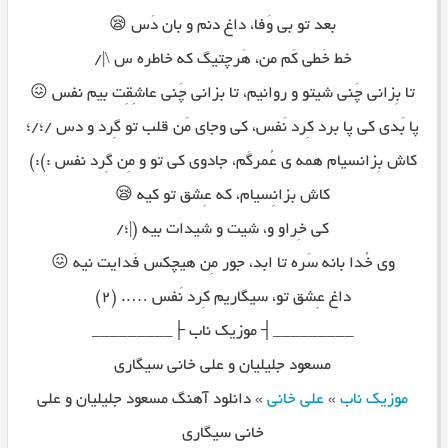
بعد تو بی وَفا، داغ دنم و بان دَس 😪
خط خَطی کَم من، هَرچتیگ که خاطره س \|/
تا بِزانی چَنی شیتو و روانیم، تا بزانی چَنی عاشِقِت بیم نفس 😖
پا بَدی کی پا برد کِرد نَفس، کی وجای مَن قلب تو گِرد و دس /؛/؛
کاش بِزانسیام همه ی عُمرگَم، جادوی کی تو و مِن گِرد نفس :):)
کاش بزانِسیام، که عِشق تو کیه 😪
کی خِراو و، شیت و شیدات بیه (|؛/
وی خُدا بانه سَره تا ابد، جور مِن هیچکس فَدایت نیه 😖
داغ عِشق تو، سیگاریم کِرد نَفس ….. (۲)
_________┤ موزیک ناب ├_________
مسعود جلیلیان و علی خانی سیگاری
موزیک ناب
»
علی خانی
»
دانلود آهنگ مسعود جلیلیان و علی
خانی سیگاری