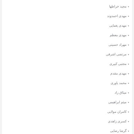
مجید خراطها
مهدی احمدوند
مهدی یغمایی
مهدی معظم
مهراد حسینی
مرتضی اشرفی
مجتبی کبیری
مهدی مقدم
محمد یاوری
میثاق راد
میثم ابراهیمی
کامران مولایی
کسری زاهدی
گرشا رضایی