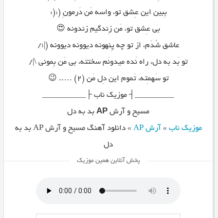
بِبین این عِشق تو، واسه مَن دَرمونِ (:(:
بی عِشق تو، مَن زِندگیم زندونه 😍
عاشق شُدَم، از تو چه پِنهونه دیوونه دیوونه (|؛/
تو بَد به دل، راه نَده میدونَم سختته، بی مَن بِمونی \|/
تو سَهمِته، تَموم این دِل مَن (۲) ….. 😉
_________┤ موزیک ناب ├__________
مسیح و آرش
AP
بد به دل
موزیک ناب
»
آرش AP
»
دانلود آهنگ مسیح و آرش AP بد به
دل
پخش آنلاین همین موزیک