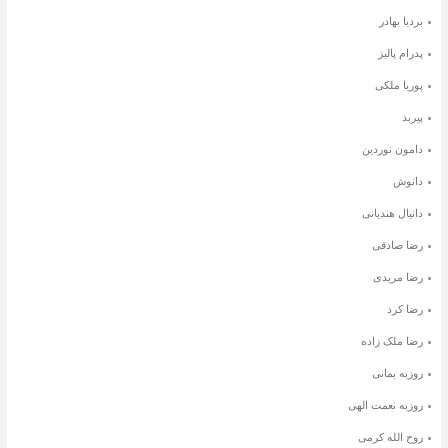
بردیا بهادر
پدرام پالیز
پوریا ملکی
پیربد
دامون نوردین
دانوش
دانیال هندیانی
رضا صادقی
رضا مریدی
رضا کرد
رضا ملک زاده
روزبه بمانی
روزبه نعمت الهی
روح الله کرمی