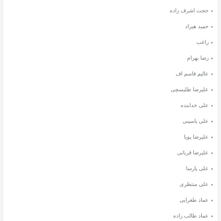
حجت اشرف زاده
حمید هیراد
راغب
رضا بهرام
عالیم قاسم اف
علیرضا طلیسچی
علی خدابنده
علی یاسینی
علیرضا پویا
علیرضا قربانی
علی پارسا
علی منتظری
عماد طغرایی
عماد طالب زاده