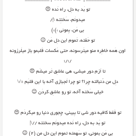
تو بَد به دِل، راه نَده 😍
میدونَم، سَختِته \|/
بی مَن، بِمونی :):)
تو حَقته، تَموم این دِل مَن 😉
اون هَمه خاطِره منو میتَرسونه، حتی عَکسات قَلبمو باز میلَرزونه
/؛/؛
تا اَزم دور میشی، هی عاشِق تَر میشَم 😍
دِل من دُنبالته چِرا؟ تو چرا لَجبازی آخه با این قلبَم ؛\؛\
خیلی سَخته آخه، تو رو عاشِق کردَن 😉
تو فَقط کافیه دور شی تا بِبینی، چِجوری دنیا رو میگردَم 😍
تو بَد به دل، راه نَده میدونَم سختته //\|
بی مَن بِمونی، تو سَهمته تموم این دِل من (۲) 😉