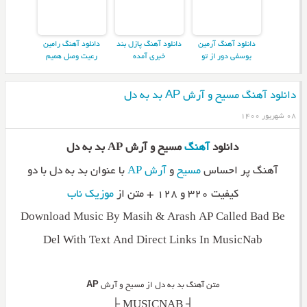
دانلود آهنگ آرمین
دانلود آهنگ پازل بند
دانلود آهنگ رامین
یوسفی دور از تو
خبری آمده
رعیت وصل همیم
دانلود آهنگ مسیح و آرش AP بد به دل
۰۸ شهریور ۱۴۰۰
دانلود
آهنگ
مسیح و آرش AP بد به دل
آهنگ پر احساس
مسیح
و
آرش AP
با عنوان بد به دل با دو
کیفیت ۳۲۰ و ۱۲۸ + متن از
موزیک ناب
Download Music By Masih & Arash AP Called Bad Be
Del With Text And Direct Links In MusicNab
متن آهنگ بد به دل از مسیح و آرش
AP
_________┤ MUSICNAB ├_________