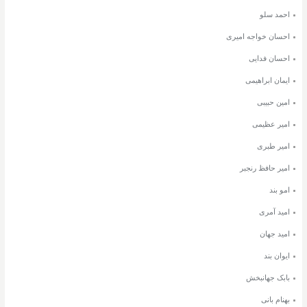
احمد سلو
احسان خواجه امیری
احسان فدایی
ایمان ابراهیمی
امین حبیبی
امیر عظیمی
امیر طبری
امیر حافظ رنجبر
امو بند
امید آمری
امید جهان
ایوان بند
بابک جهانبخش
بهنام بانی