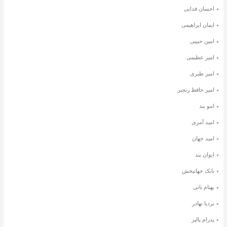
احسان فدایی
ایمان ابراهیمی
امین حبیبی
امیر عظیمی
امیر طبری
امیر حافظ رنجبر
امو بند
امید آمری
امید جهان
ایوان بند
بابک جهانبخش
بهنام بانی
بردیا بهادر
پدرام پالیز