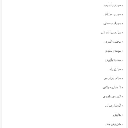
مهدی یغمایی
مهدی معظم
مهراد حسینی
مرتضی اشرفی
مجتبی کبیری
مهدی مقدم
محمد یاوری
میثاق راد
میثم ابراهیمی
کامران مولایی
کسری زاهدی
گرشا رضایی
هاوش
هوروش بند