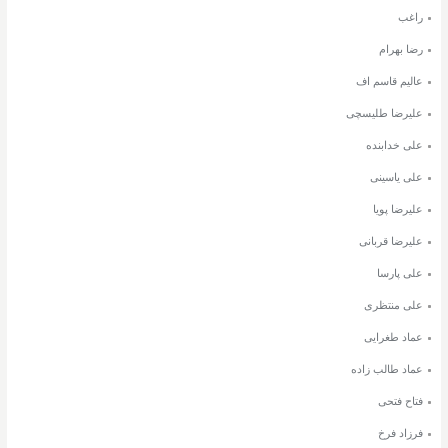
راغب
رضا بهرام
عالیم قاسم اف
علیرضا طلیسچی
علی خدابنده
علی یاسینی
علیرضا پویا
علیرضا قربانی
علی پارسا
علی منتظری
عماد طغرایی
عماد طالب زاده
فتاح فتحی
فرزاد فرخ