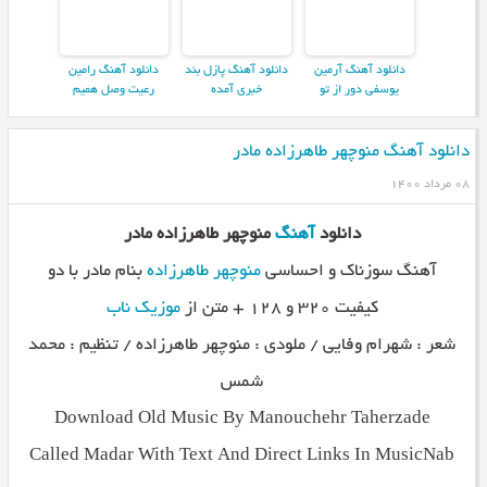
دانلود آهنگ آرمین
دانلود آهنگ پازل بند
دانلود آهنگ رامین
یوسفی دور از تو
خبری آمده
رعیت وصل همیم
دانلود آهنگ منوچهر طاهرزاده مادر
۰۸ مرداد ۱۴۰۰
دانلود
آهنگ
منوچهر طاهرزاده مادر
آهنگ سوزناک و احساسی
منوچهر طاهرزاده
بنام مادر با دو
کیفیت ۳۲۰ و ۱۲۸ + متن از
موزیک ناب
شعر : شهرام وفایی / ملودی : منوچهر طاهرزاده / تنظیم : محمد
شمس
Download Old Music By Manouchehr Taherzade
Called Madar With Text And Direct Links In MusicNab