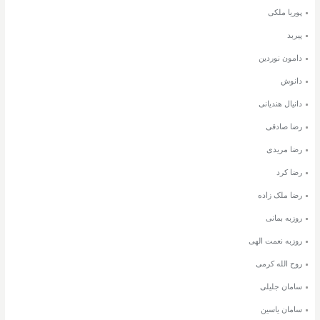
پوریا ملکی
پیربد
دامون نوردین
دانوش
دانیال هندیانی
رضا صادقی
رضا مریدی
رضا کرد
رضا ملک زاده
روزبه بمانی
روزبه نعمت الهی
روح الله کرمی
سامان جلیلی
سامان یاسین