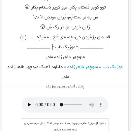
توو کَویر دَستام بِکار، توو کویر دَستام بِکار 😐
مَن به تو مُحتاجَم، بَرای موندن \\|//\|
زُلال خونی، تو دَر رَگ مَن 😲
قِصه ی پژمُردن دِل، قِصه ی تَلخ یه مَرگِه ….. (۲)
_________┤ موزیک ناب ├_________
منوچهر طاهرزاده مادر
موزیک ناب
»
منوچهر طاهرزاده
»
دانلود آهنگ منوچهر طاهرزاده
مادر
پخش آنلاین همین موزیک
دانلود از موزیک ناب نیم بها ( نصف حجم هر آهنگ ) از حجم مصرفی
شما محاسبه میشود