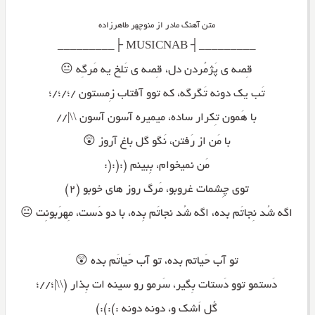
متن آهنگ مادر از منوچهر طاهرزاده
_________┤ MUSICNAB ├_________
قِصه ی پَژمُردن دل، قِصه ی تَلخ یه مَرگِه 😐
تَب یک دونه تَگرگه، که توو آفتاب زِمستون /؛/؛/؛
با هَمون تِکرار ساده، میمیره آسون آسون \\|//
با مَن از رَفتن، نَگو گل باغ آروز 😲
مَن نمیخوام، بِبینم (:(:(:
توی چِشمات غروبو، مَرگ روز های خوبو (۲)
اگه شُد نِجاتَم بده، اگه شُد نجاتَم بِده، با دو دَست، مِهرَبونِت 😐
تو آب حَیاتم بده، تو آب حَیاتَم بده 😲
دَستمو توو دَستات بِگیر، سَرمو رو سینه ات بِذار (\\|؛//؛
گُل اَشک و، دونه دونه :):):)