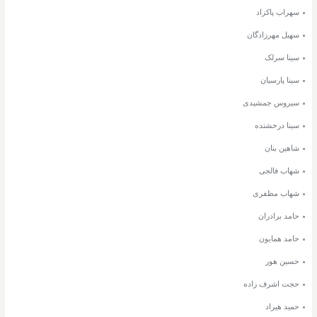
سهراب پاکزاد
سهیل مهرزادگان
سینا سرلک
سینا پارسیان
سیروس جمشیدی
سینا درخشنده
شاهین بنان
شهاب فالجی
شهاب مظفری
حامد برادران
حامد همایون
حسین هور
حجت اشرف زاده
حمید هیراد