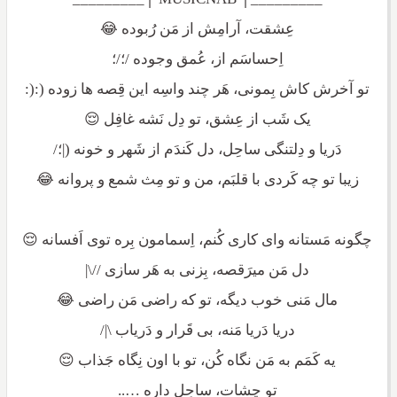
عِشقت، آرامِش از مَن رُبوده 😂
اِحساسَم از، عُمق وجوده /؛/؛
تو آخرش کاش بِمونی، هَر چند واسِه این قِصه ها زوده (:(:
یک شَب از عِشق، تو دِل نَشه غافِل 😌
دَریا و دِلتنگی ساحِل، دل کَندَم از شَهر و خونه (|؛/
زیبا تو چه کَردی با قلبَم، من و تو مِث شمع و پروانه 😂
چگونه مَستانه وای کاری کُنم، اِسمامون بِره توی اَفسانه 😌
دل مَن میرَقصه، بِزنی به هَر سازی //\|
مال مَنی خوب دیگه، تو که راضی مَن راضی 😂
دریا دَریا مَنه، بی قَرار و دَریاب \|/
یه کَمَم به مَن نگاه کُن، تو با اون نِگاه جَذاب 😌
تو چِشات، ساحِل داره …..