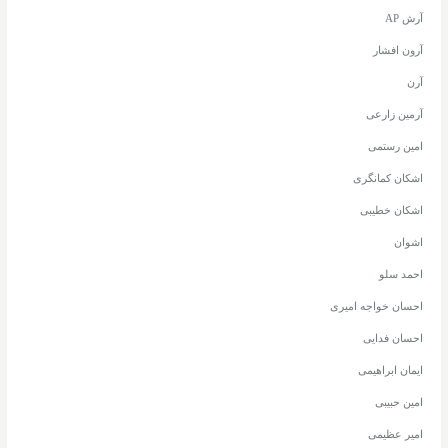
آرش AP
آرون افشار
آرن
آرمین زارعی
امین رستمی
اشکان کمانگری
اشکان خطیبی
اشوان
احمد سلو
احسان خواجه امیری
احسان فدایی
ایمان ابراهیمی
امین حبیبی
امیر عظیمی