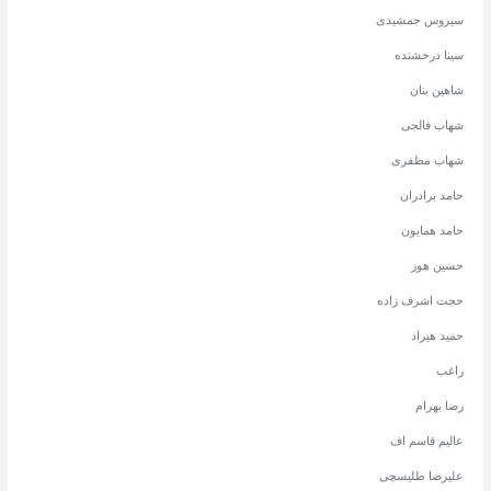
سیروس جمشیدی
سینا درخشنده
شاهین بنان
شهاب فالجی
شهاب مظفری
حامد برادران
حامد همایون
حسین هور
حجت اشرف زاده
حمید هیراد
راغب
رضا بهرام
عالیم قاسم اف
علیرضا طلیسچی