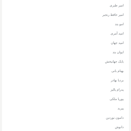
امیر طبری
امیر حافظ رنجبر
امو بند
امید آمری
امید جهان
ایوان بند
بابک جهانبخش
بهنام بانی
بردیا بهادر
پدرام پالیز
پوریا ملکی
پیربد
دامون نوردین
دانوش