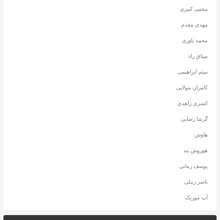
مجتبی کبیری
مهدی مقدم
محمد یاوری
میثاق راد
میثم ابراهیمی
کامران مولایی
کسری زاهدی
گرشا رضایی
هاوش
هوروش بند
یوسف زمانی
ناصر زینلی
آپ موزیک