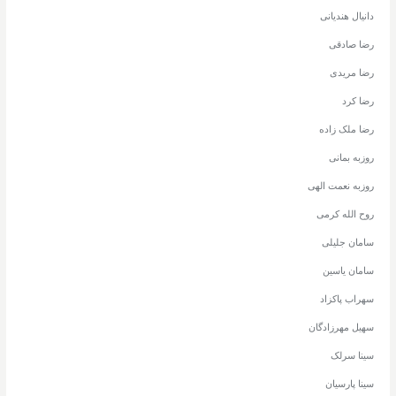
دانیال هندیانی
رضا صادقی
رضا مریدی
رضا کرد
رضا ملک زاده
روزبه بمانی
روزبه نعمت الهی
روح الله کرمی
سامان جلیلی
سامان یاسین
سهراب پاکزاد
سهیل مهرزادگان
سینا سرلک
سینا پارسیان