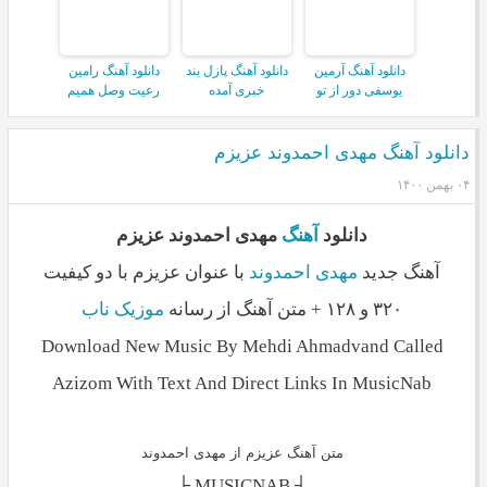
دانلود آهنگ آرمین
دانلود آهنگ پازل بند
دانلود آهنگ رامین
یوسفی دور از تو
خبری آمده
رعیت وصل همیم
دانلود آهنگ مهدی احمدوند عزیزم
۰۴ بهمن ۱۴۰۰
دانلود
آهنگ
مهدی احمدوند عزیزم
آهنگ جدید
مهدی احمدوند
با عنوان عزیزم با دو کیفیت
۳۲۰ و ۱۲۸ + متن آهنگ از رسانه
موزیک ناب
Download New Music By Mehdi Ahmadvand Called
Azizom With Text And Direct Links In MusicNab
متن آهنگ عزیزم از مهدی احمدوند
_________┤ MUSICNAB ├_________