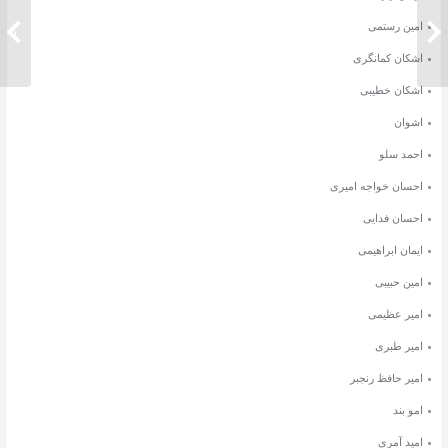
امین رستمی
دانلود آهنگ رضا صادقی فرض محال
دانلود 
اشکان کمانگری
اشکان خطیبی
اشوان
احمد سلو
احسان خواجه امیری
احسان فدایی
ایمان ابراهیمی
امین حبیبی
امیر عظیمی
امیر طبری
امیر حافظ رنجبر
امو بند
امید آمری