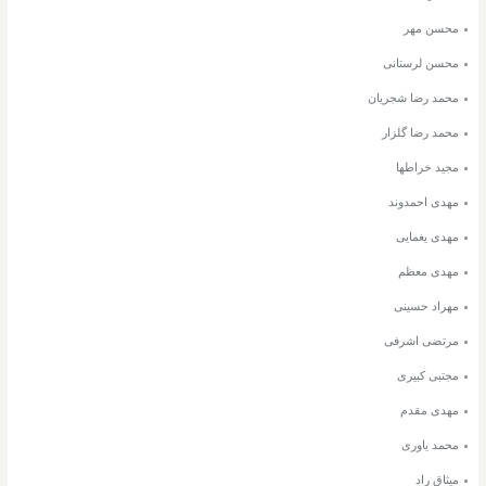
محسن مهر
محسن لرستانی
محمد رضا شجریان
محمد رضا گلزار
مجید خراطها
مهدی احمدوند
مهدی یغمایی
مهدی معظم
مهراد حسینی
مرتضی اشرفی
مجتبی کبیری
مهدی مقدم
محمد یاوری
میثاق راد