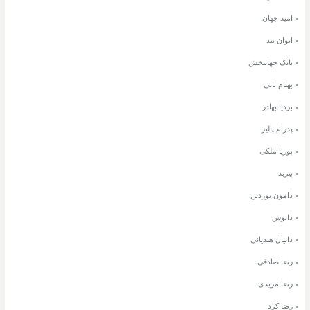
امید جهان
ایوان بند
بابک جهانبخش
بهنام بانی
بردیا بهادر
پدرام پالیز
پوریا ملکی
پیربد
دامون نوردین
دانوش
دانیال هندیانی
رضا صادقی
رضا مریدی
رضا کرد