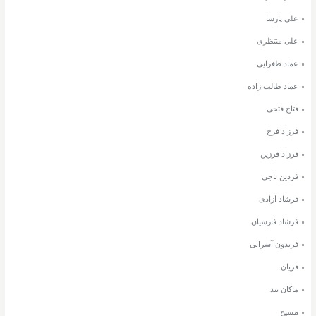
علی پارسا
علی منتظری
عماد طغرایی
عماد طالب زاده
فتاح فتحی
فرزاد فرخ
فرزاد فرزین
فردین ناجی
فرشاد آزادی
فرشاد فارسیان
فریدون آسرایی
فریان
ماکان بند
مسیح