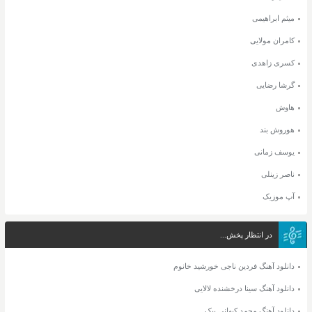
میثم ابراهیمی
کامران مولایی
کسری زاهدی
گرشا رضایی
هاوش
هوروش بند
یوسف زمانی
ناصر زینلی
آپ موزیک
در انتظار پخش...
دانلود آهنگ فردین ناجی خورشید خانوم
دانلود آهنگ سینا درخشنده لالایی
دانلود آهنگ محمد کیهانی پیک