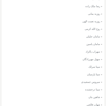
رضا ملک زاده
روزبه بمانی
روزبه نعمت الهی
روح الله کرمی
سامان جلیلی
سامان یاسین
سهراب پاکزاد
سهیل مهرزادگان
سینا سرلک
سینا پارسیان
سیروس جمشیدی
سینا درخشنده
شاهین بنان
شهاب فالجی