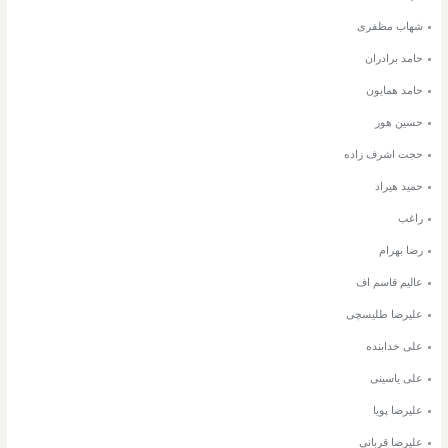
شهاب مظفری
حامد برادران
حامد همایون
حسین هور
حجت اشرف زاده
حمید هیراد
راغب
رضا بهرام
عالیم قاسم اف
علیرضا طلیسچی
علی خدابنده
علی یاسینی
علیرضا پویا
علیرضا قربانی