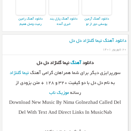
دانلود آهنگ آرمین
دانلود آهنگ پازل بند
دانلود آهنگ رامین
یوسفی دور از تو
خبری آمده
رعیت وصل همیم
دانلود آهنگ نیما گلنژاد دل دل
۲۰ شهریور ۱۴۰۱
دانلود
آهنگ
نیما گلنژاد دل دل
سورپرایزی دیگر برای شما همراهان گرامی آهنگ
نیما گلنژاد
به نام دل دل با دو کیفیت ۳۲۰ و ۱۲۸ + متن بزودی از
رسانه
موزیک ناب
Download New Music By Nima Golnezhad Called Del
Del With Text And Direct Links In MusicNab