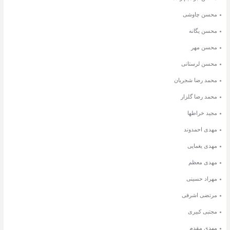
محسن چاوشی
محسن یگانه
محسن مهر
محسن لرستانی
محمد رضا شجریان
محمد رضا گلزار
مجید خراطها
مهدی احمدوند
مهدی یغمایی
مهدی معظم
مهراد حسینی
مرتضی اشرفی
مجتبی کبیری
مهدی مقدم