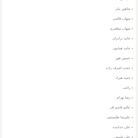
شاهین بنان
شهاب فالجی
شهاب مظفری
حامد برادران
حامد همایون
حسین هور
حجت اشرف زاده
حمید هیراد
راغب
رضا بهرام
عالیم قاسم اف
علیرضا طلیسچی
علی خدابنده
علی یاسینی