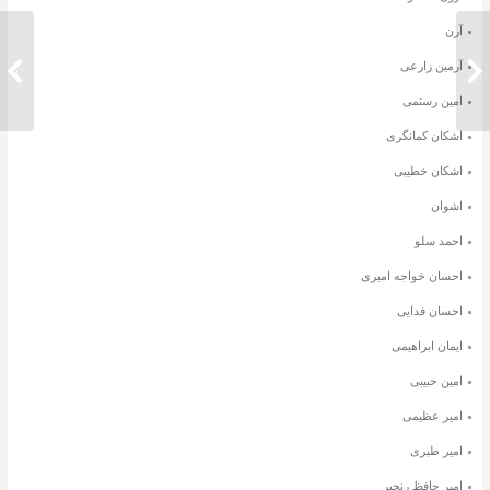
آرن
آرمین زارعی
دانلود آهنگ کاوه آفاق لامینور
دانلود 
امین رستمی
اشکان کمانگری
اشکان خطیبی
اشوان
احمد سلو
احسان خواجه امیری
احسان فدایی
ایمان ابراهیمی
امین حبیبی
امیر عظیمی
امیر طبری
امیر حافظ رنجبر