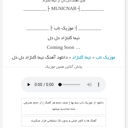
متن آهنگ دل دل از نیما گلنژاد
_________┤ MUSICNAB ├_________
_________┤ موزیک ناب ├_________
نیما گلنژاد دل دل
… Coming Soon
موزیک ناب
»
نیما گلنژاد
»
دانلود آهنگ نیما گلنژاد دل دل
پخش آنلاین همین موزیک
دانلود از موزیک ناب نیم بها ( نصف حجم هر آهنگ ) از حجم مصرفی
شما محاسبه میشود
آهنگ ها با کاور اصلی و بدون تگ تبلیغاتی قرار میگیرند