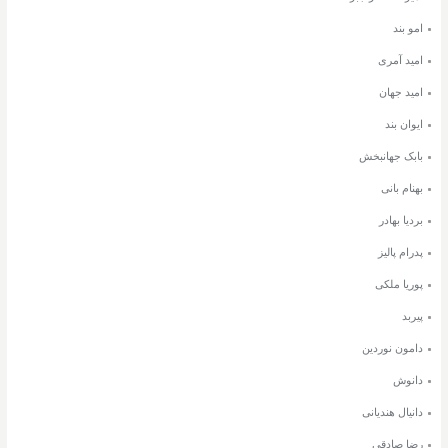
امو بند
امید آمری
امید جهان
ایوان بند
بابک جهانبخش
بهنام بانی
بردیا بهادر
پدرام پالیز
پوریا ملکی
پیربد
دامون نوردین
دانوش
دانیال هندیانی
رضا صادقی