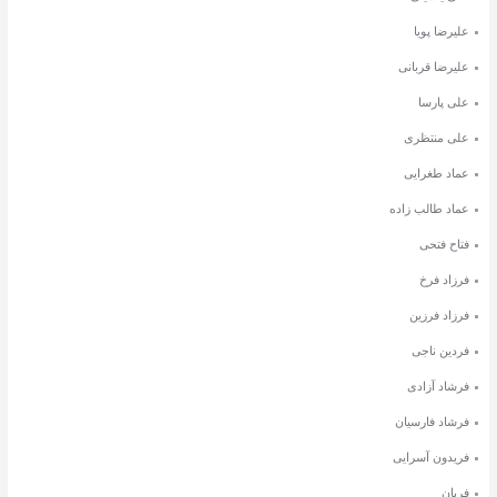
علیرضا پویا
علیرضا قربانی
علی پارسا
علی منتظری
عماد طغرایی
عماد طالب زاده
فتاح فتحی
فرزاد فرخ
فرزاد فرزین
فردین ناجی
فرشاد آزادی
فرشاد فارسیان
فریدون آسرایی
فریان