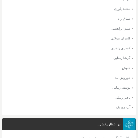
محمد یاوری
میثاق راد
میثم ابراهیمی
کامران مولایی
کسری زاهدی
گرشا رضایی
هاوش
هوروش بند
یوسف زمانی
ناصر زینلی
آپ موزیک
در انتظار پخش...
دانلود آهنگ فردین ناجی خورشید خانوم