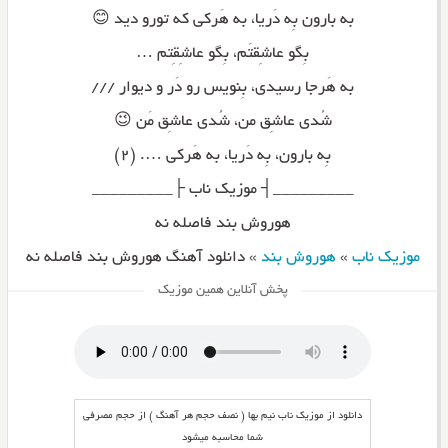
به بارون بِه دَریا، به هَرکی که تورو دید 😊
بِگو عاشِقتَم، بِگو عاشِقِتم …
به هَرجا رسیدی، بِنویس رو دَر و دیوار ///
شُدی عاشِق من، شُدی عاشِق مَن 😉
بِه بارون، بِه دَریا، به هَرکی …. (۲)
_________┤ موزیک ناب ├_________
هوروش بند فاصله نه
موزیک ناب
»
هوروش بند
»
دانلود آهنگ هوروش بند فاصله نه
پخش آنلاین همین موزیک
دانلود از موزیک ناب نیم بها ( نصف حجم هر آهنگ ) از حجم مصرفی
شما محاسبه میشود