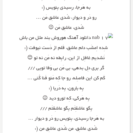
به هَرجا، رِسیدی بِنویس (:
رو دَر و دیوار، شُدی عاشِق مَن …
شُدی، عاشِق مَن 😉
شِده اِمشَب دلم عاشِق، قَلم از دَست نیوفت (:
نَشدیم غافِل از این، رابِطه نه مَن نه تو 😊
گَر بری دِل بدهی، بی مَن بی وَفا تویی ///
کَم کن این فاصِله، رو جا کِه مَنو فَنا کُنی …
بِه بارون، بِه دَریا (:
بِه هَرکی، کِه تورو دید 😉
بِگو عاشقِتَم بِگو عاشِقتَم ///
به هَرجا رِسیدی، بِنویس رو دَر و دیوار …
شُدی عاشِق، من شُدی عاشِق من (: