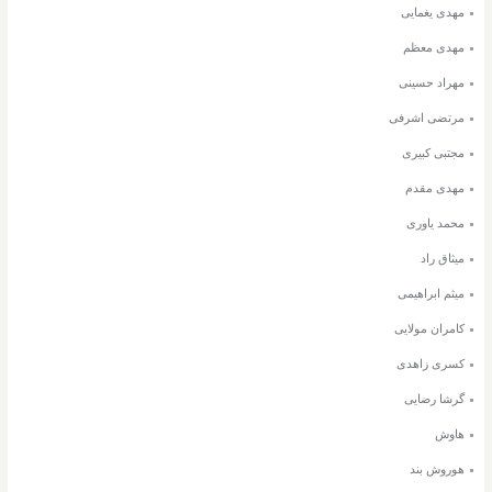
مهدی یغمایی
مهدی معظم
مهراد حسینی
مرتضی اشرفی
مجتبی کبیری
مهدی مقدم
محمد یاوری
میثاق راد
میثم ابراهیمی
کامران مولایی
کسری زاهدی
گرشا رضایی
هاوش
هوروش بند