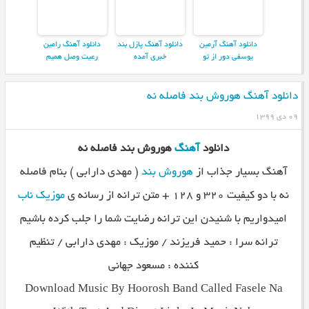
دانلود آهنگ آرمین
دانلود آهنگ پازل بند
دانلود آهنگ رامین
یوسفی دور از تو
خبری آمده
رعیت وصل همیم
دانلود آهنگ هوروش بند فاصله نه
۰۹ دی ۱۳۹۹
دانلود
آهنگ
هوروش بند فاصله نه
آهنگ بسیار جذاب از
هوروش بند
( مهدی دارابی ) بنام فاصله
نه با دو کیفیت ۳۲۰ و ۱۲۸ + متن ترانه از رسانه ی
موزیک ناب
امیدواریم با شنیدن این ترانه رضایت شما را جلب کرده باشیم
ترانه سرا : حمید فریزند / موزیک : مهدی دارابی / تنظیم
کننده : مسعود جهانی
Download Music By Hoorosh Band Called Fasele Na