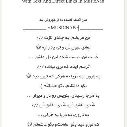
With Text And Direct Links In MusicNab
متن آهنگ فاصله نه از هوروش بند
_________┤ MUSICNAB ├_________
مَن مَریضَم، به چِشای نازِت ///
عِشق میونِ مَن و تو، یه رازِه 😊
دَست مَن، نیست شُده این دِلِ عاشق …
تَرسم اینه، کِه بِری بپاشه ///
بِه بارون، بِه دَریا به هَرکی که تورو دید 😉
بِگو عاشِقتَم، بگو عاشِقتَم (:
به هَرجا رِسیدی، بِنویس رو دَر و دیوار …
شُدی عاشِق مَن، شُدی عاشق مَن ///
بِه بارون، بِه دَریا به هَرکی …
کِه تورو دید بِگو، عاشِقتم بِگو عاشِقتَم 😊