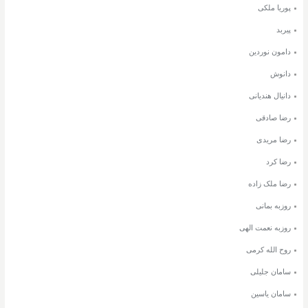
پوریا ملکی
پیربد
دامون نوردین
دانوش
دانیال هندیانی
رضا صادقی
رضا مریدی
رضا کرد
رضا ملک زاده
روزبه بمانی
روزبه نعمت الهی
روح الله کرمی
سامان جلیلی
سامان یاسین