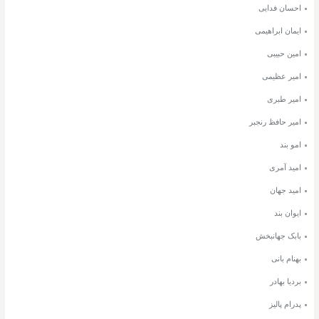
احسان فدایی
ایمان ابراهیمی
امین حبیبی
امیر عظیمی
امیر طبری
امیر حافظ رنجبر
امو بند
امید آمری
امید جهان
ایوان بند
بابک جهانبخش
بهنام بانی
بردیا بهادر
پدرام پالیز