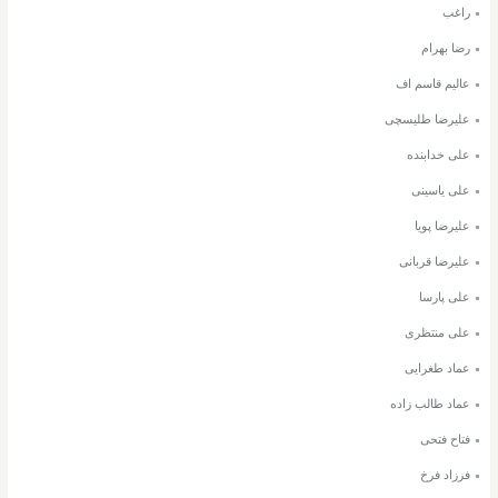
راغب
رضا بهرام
عالیم قاسم اف
علیرضا طلیسچی
علی خدابنده
علی یاسینی
علیرضا پویا
علیرضا قربانی
علی پارسا
علی منتظری
عماد طغرایی
عماد طالب زاده
فتاح فتحی
فرزاد فرخ