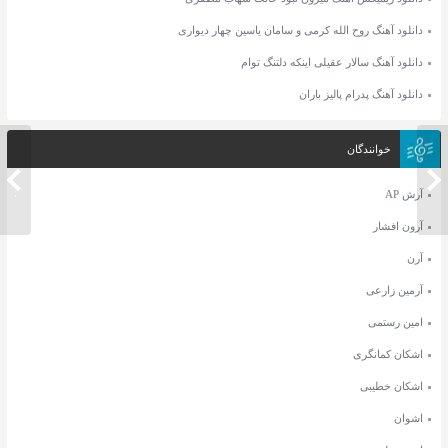
دانلود آهنگ روح الله کرمی و سامان یاسین چهار دیواری
دانلود آهنگ سالار عقیلی اینکه دلتنگ توام
دانلود آهنگ پدرام پالیز باران
خوانندگان
دانلود
دانلود آهنگ سعید زینال ماه دلم
بازی
آرش AP
آرون افشار
آرن
آرمین زارعی
امین رستمی
اشکان کمانگری
اشکان خطیبی
اشوان