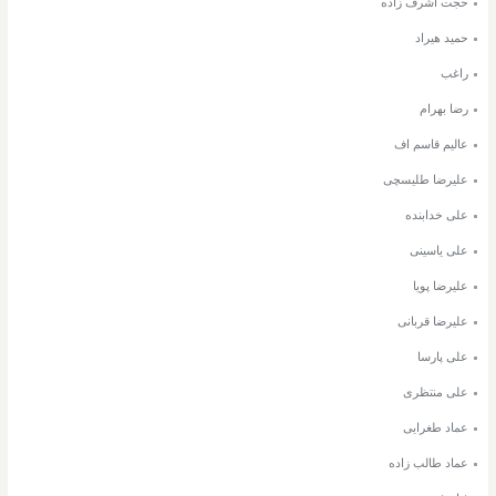
حجت اشرف زاده
حمید هیراد
راغب
رضا بهرام
عالیم قاسم اف
علیرضا طلیسچی
علی خدابنده
علی یاسینی
علیرضا پویا
علیرضا قربانی
علی پارسا
علی منتظری
عماد طغرایی
عماد طالب زاده