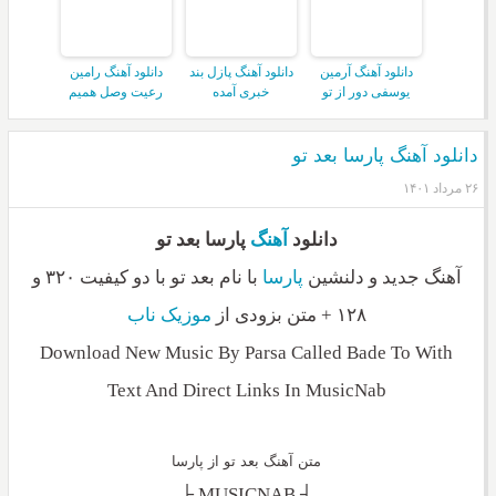
دانلود آهنگ آرمین
دانلود آهنگ پازل بند
دانلود آهنگ رامین
یوسفی دور از تو
خبری آمده
رعیت وصل همیم
دانلود آهنگ پارسا بعد تو
۲۶ مرداد ۱۴۰۱
دانلود
آهنگ
پارسا بعد تو
آهنگ جدید و دلنشین
پارسا
با نام بعد تو با دو کیفیت ۳۲۰ و
۱۲۸ + متن بزودی از
موزیک ناب
Download New Music By Parsa Called Bade To With
Text And Direct Links In MusicNab
متن آهنگ بعد تو از پارسا
_________┤ MUSICNAB ├_________