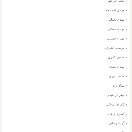
مجید خراطها
مهدی احمدوند
مهدی یغمایی
مهدی معظم
مهراد حسینی
مرتضی اشرفی
مجتبی کبیری
مهدی مقدم
محمد یاوری
میثاق راد
میثم ابراهیمی
کامران مولایی
کسری زاهدی
گرشا رضایی