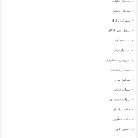
سامان جلیلی
سامان یاسین
سهراب پاکزاد
سهیل مهرزادگان
سینا سرلک
سینا پارسیان
سیروس جمشیدی
سینا درخشنده
شاهین بنان
شهاب فالجی
شهاب مظفری
حامد برادران
حامد همایون
حسین هور