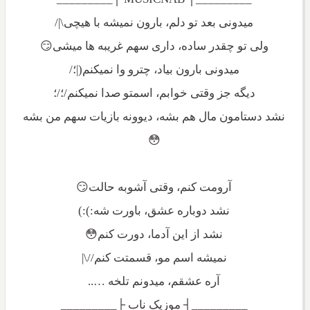
میدونی بعد تو دلم، بارون نمیشه با هیچی\|/
ولی تو چقدر ساده، داری سهم غریبه ها میشی😏
میدونی بارون بیاد، چترو وا نمیکنم(|؛/
دیگه جز وقتی خوابم، اسمتو صدا نمیکنم/؛/؛
نشد دستامون مال هم بشه، دیوونه بازیات سهم من بشه
😳
آرومت کنم، وقتی آشوبه حالت😏
نشد دوباره عشق، باورت شه:):)
نشد از این آدما، دورت کنم😳
نمیشه اسم مو، قسمتت کنم//\|
آره عشقم، میدونم تلخه …..
_________┤ موزیک ناب ├_________