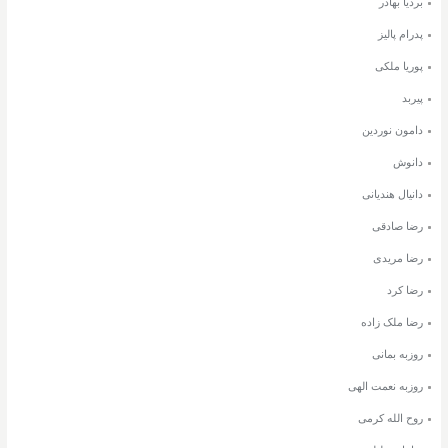
بردیا بهادر
پدرام پالیز
پوریا ملکی
پیربد
دامون نوردین
دانوش
دانیال هندیانی
رضا صادقی
رضا مریدی
رضا کرد
رضا ملک زاده
روزبه بمانی
روزبه نعمت الهی
روح الله کرمی