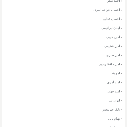
احمد سلو
احسان خواجه امیری
احسان فدایی
ایمان ابراهیمی
امین حبیبی
امیر عظیمی
امیر طبری
امیر حافظ رنجبر
امو بند
امید آمری
امید جهان
ایوان بند
بابک جهانبخش
بهنام بانی