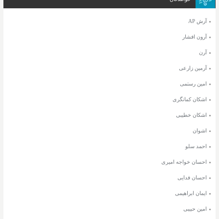
آرش AP
آرون افشار
آرن
آرمین زارعی
امین رستمی
اشکان کمانگری
اشکان خطیبی
اشوان
احمد سلو
احسان خواجه امیری
احسان فدایی
ایمان ابراهیمی
امین حبیبی