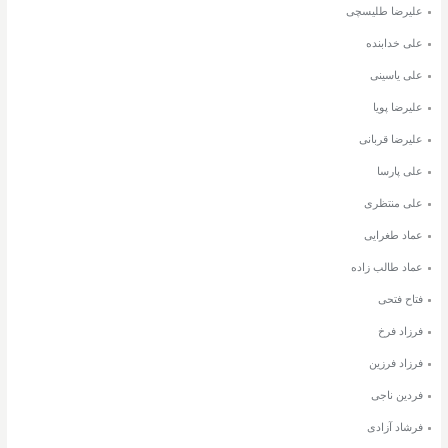
علیرضا طلیسچی
علی خدابنده
علی یاسینی
علیرضا پویا
علیرضا قربانی
علی پارسا
علی منتظری
عماد طغرایی
عماد طالب زاده
فتاح فتحی
فرزاد فرخ
فرزاد فرزین
فردین ناجی
فرشاد آزادی