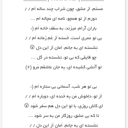
مَستَم، اَز عشق، چون شَراب چَند ساله اَم / /
دورم از تو هَمچو، نامه ای مُچاله اَم …
باران آرام، میزَنَد، به سَقفِ خانه اَم (:
بی تو عُمری اَست، خَسته اَز غَم زَمانه اَم / /
نِشَسته ای به جانَم، اَمان اَز این دِل 😲
چو قایقی کِه بی تو، نِشَسته دَر گِل …
تو آتَشی کِشیده ای، بِه جان عاشِقَم مَرو (۲)
بی تو هَر شَب، آسِمانی بی سِتاره اَم (:
اَز تو، دِلخوش مَن بِه خَنده ای، دوباره اَم / /
ای کاش روزی، با تو این دِل هَم سَفر شَوَد 😲
تا که بی عِشق، روزگار مَن به سَر شَوَد …
نِشَسته ای بِه جانَم، اَمان اَز این دِل / /