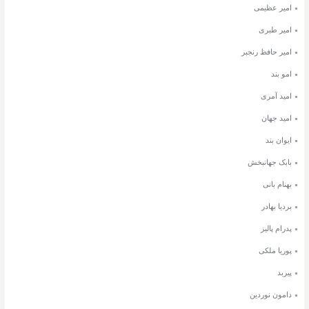
امیر عظیمی
امیر طبری
امیر حافظ رنجبر
امو بند
امید آمری
امید جهان
ایوان بند
بابک جهانبخش
بهنام بانی
بردیا بهادر
پدرام پالیز
پوریا ملکی
پیربد
دامون نوردین