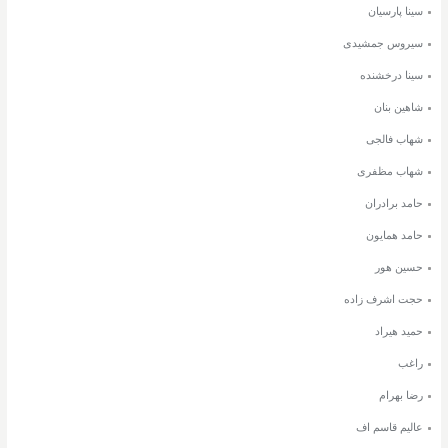
سینا پارسیان
سیروس جمشیدی
سینا درخشنده
شاهین بنان
شهاب فالجی
شهاب مظفری
حامد برادران
حامد همایون
حسین هور
حجت اشرف زاده
حمید هیراد
راغب
رضا بهرام
عالیم قاسم اف