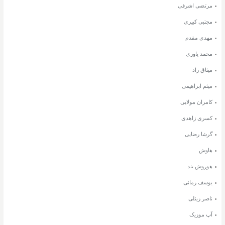
مرتضی اشرفی
مجتبی کبیری
مهدی مقدم
محمد یاوری
میثاق راد
میثم ابراهیمی
کامران مولایی
کسری زاهدی
گرشا رضایی
هاوش
هوروش بند
یوسف زمانی
ناصر زینلی
آپ موزیک