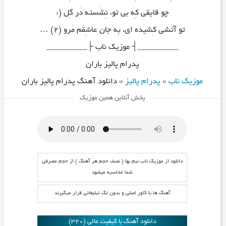
چو قایقی کِه بی تو، نِشَسته دَر گِل (:
تو آتَشی کِشیده ای، بِه جان عاشِقَم مَرو (۲) …
_________┤ موزیک ناب ├_________
پدرام پالیز باران
موزیک ناب
»
پدرام پالیز
»
دانلود آهنگ پدرام پالیز باران
پخش آنلاین همین موزیک
دانلود از موزیک ناب نیم بها ( نصف حجم هر آهنگ ) از حجم مصرفی
شما محاسبه میشود
آهنگ ها با کاور اصلی و بدون تگ تبلیغاتی قرار میگیرند
دانلود آهنگ با کیفیت عالی (320)