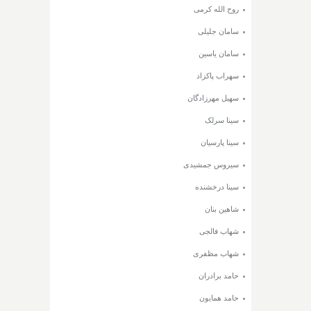
روح الله کرمی
سامان جلیلی
سامان یاسین
سهراب پاکزاد
سهیل مهرزادگان
سینا سرلک
سینا پارسیان
سیروس جمشیدی
سینا درخشنده
شاهین بنان
شهاب فالجی
شهاب مظفری
حامد برادران
حامد همایون