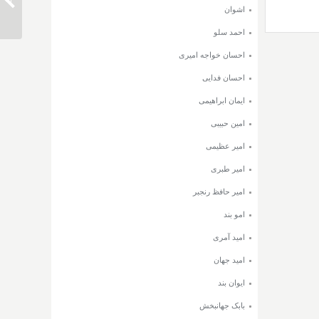
دانلود 
اشوان
احمد سلو
احسان خواجه امیری
احسان فدایی
ایمان ابراهیمی
امین حبیبی
امیر عظیمی
امیر طبری
امیر حافظ رنجبر
امو بند
امید آمری
امید جهان
ایوان بند
بابک جهانبخش