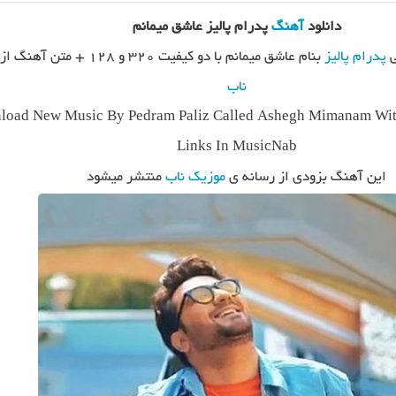
دانلود
آهنگ
پدرام پالیز عاشق میمانم
ی
پدرام پالیز
بنام عاشق میمانم با دو کیفیت ۳۲۰ و ۱۲۸ + متن آهنگ از
ناب
oad New Music By Pedram Paliz Called Ashegh Mimanam With
Links In MusicNab
این آهنگ بزودی از رسانه ی
موزیک ناب
منتشر میشود