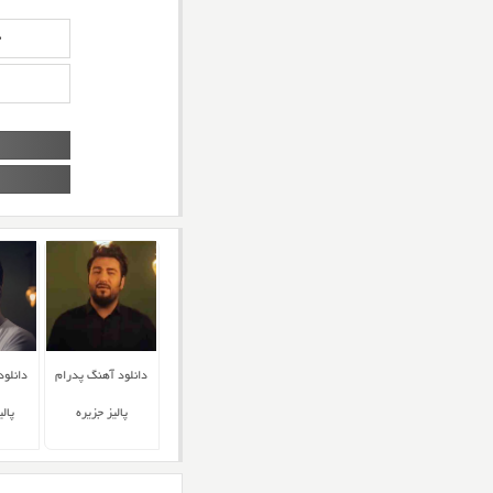
د
دانلود آهنگ پدرام
دانلود
پالیز جزیره
پال