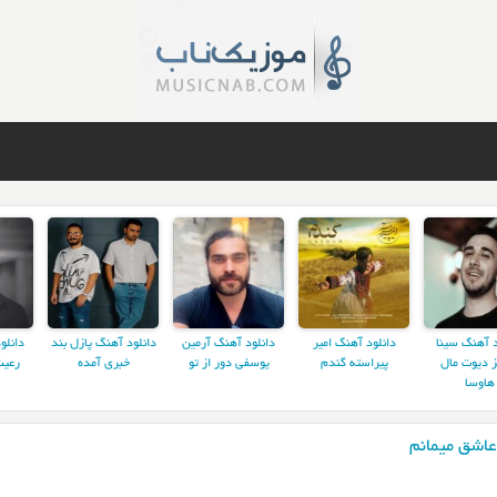
د آهنگ سینا
دانلود آهنگ امیر
دانلود آهنگ آرمین
دانلود آهنگ پازل بند
دانلو
ز دیوت مال
پیراسته گندم
یوسفی دور از تو
خبری آمده
رعیت
هاوسا
عاشق میمانم