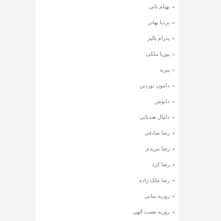
بهنام بانی
بردیا بهادر
پدرام پالیز
پوریا ملکی
پیربد
دامون نوردین
دانوش
دانیال هندیانی
رضا صادقی
رضا مریدی
رضا کرد
رضا ملک زاده
روزبه بمانی
روزبه نعمت الهی