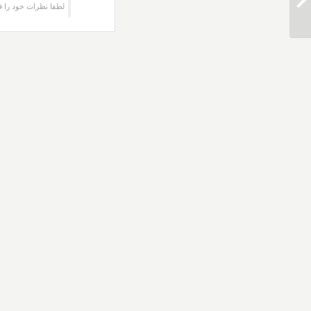
دانلود آهنگ پدرام پالیز ای آشنای من
لطفا نظرات خود را ف