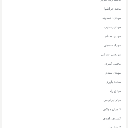
مجید خراطها
مهدی احمدوند
مهدی یغمایی
مهدی معظم
مهراد حسینی
مرتضی اشرفی
مجتبی کبیری
مهدی مقدم
محمد یاوری
میثاق راد
میثم ابراهیمی
کامران مولایی
کسری زاهدی
گرشا رضایی