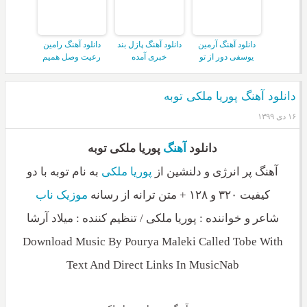
دانلود آهنگ آرمین
دانلود آهنگ پازل بند
دانلود آهنگ رامین
یوسفی دور از تو
خبری آمده
رعیت وصل همیم
دانلود آهنگ پوریا ملکی توبه
۱۶ دی ۱۳۹۹
دانلود
آهنگ
پوریا ملکی توبه
آهنگ پر انرژی و دلنشین از
پوریا ملکی
به نام توبه با دو
کیفیت ۳۲۰ و ۱۲۸ + متن ترانه از رسانه
موزیک ناب
شاعر و خواننده : پوریا ملکی / تنظیم کننده : میلاد آرشا
Download Music By Pourya Maleki Called Tobe With
Text And Direct Links In MusicNab