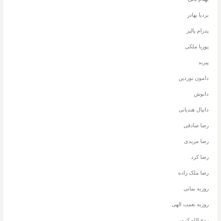
بردیا بهادر
پدرام پالیز
پوریا ملکی
پیربد
دامون نوردین
دانوش
دانیال هندیانی
رضا صادقی
رضا مریدی
رضا کرد
رضا ملک زاده
روزبه بمانی
روزبه نعمت الهی
روح الله کرمی