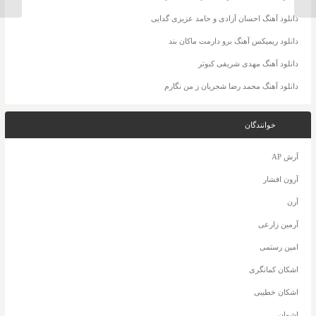
دانلود آهنگ احسان آزادی و حامد عزیزی گدایی
دانلود ریمیکس آهنگ برو دارمت ماکان بند
دانلود آهنگ مهدی شریفی کبوتر
دانلود آهنگ محمد رضا شجریان ز من نگارم
خوانندگان
آرش AP
آرون افشار
آرن
آرمین زارعی
امین رستمی
اشکان کمانگری
اشکان خطیبی
اشوان