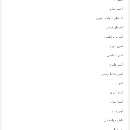
احمد سلو
احسان خواجه امیری
احسان فدایی
ایمان ابراهیمی
امین حبیبی
امیر عظیمی
امیر طبری
امیر حافظ رنجبر
امو بند
امید آمری
امید جهان
ایوان بند
بابک جهانبخش
بهنام بانی