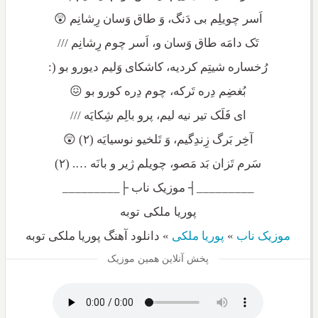
اَسر چویلِم بی دَنگ، وَ طاق وَسان رِشانِم 😲
تَک دامَه طاق وَسان و، اَسر چوم رِشانِم ///
رُخساره شیتِم کردیه، کاشکای وَلیم دیورو بو (:
بُغضِم دِره تَرکه، چوم دِره کورو بو 😖
ای فَلَک تیر نیه لیم، پرو بالِم شِکایَه ///
آخِر بَرگ زِندِگیم، وَ تَلخیو نوسیایَه (۲) 😲
سَرم تَزان بَد مَصو، چویلم ژیر و بانَه …. (۲)
_________┤ موزیک ناب ├_________
پوریا ملکی توبه
موزیک ناب
»
پوریا ملکی
»
دانلود آهنگ پوریا ملکی توبه
پخش آنلاین همین موزیک