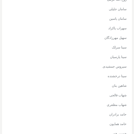
سامان جلیلی
سامان یاسین
سهراب پاکزاد
سهیل مهرزادگان
سینا سرلک
سینا پارسیان
سیروس جمشیدی
سینا درخشنده
شاهین بنان
شهاب فالجی
شهاب مظفری
حامد برادران
حامد همایون
حسین هور