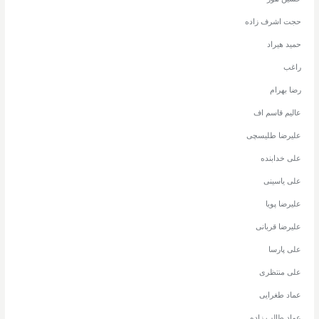
حجت اشرف زاده
حمید هیراد
راغب
رضا بهرام
عالیم قاسم اف
علیرضا طلیسچی
علی خدابنده
علی یاسینی
علیرضا پویا
علیرضا قربانی
علی پارسا
علی منتظری
عماد طغرایی
عماد طالب زاده