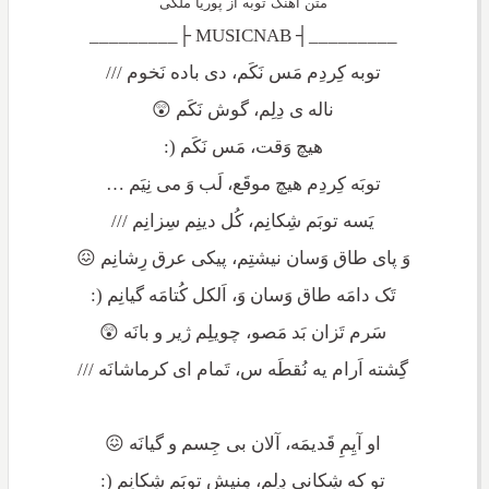
متن آهنگ توبه از پوریا ملکی
_________┤ MUSICNAB ├_________
توبه کِردِم مَس نَکَم، دی باده نَخوم ///
ناله ی دِلِم، گوش نَکَم 😲
هیچ وَقت، مَس نَکَم (:
توبَه کِردِم هیچ موقَع، لَب وَ می نِیَم …
یَسه توبَم شِکانِم، کُل دینِم سِزانِم ///
وَ پای طاق وَسان نیشتِم، پیکی عرق رِشانِم 😖
تَک دامَه طاق وَسان وَ، اَلکل کُتامَه گیانِم (:
سَرم تَزان بَد مَصو، چویلِم ژیر و بانَه 😲
گِشته اَرام یه نُقطَه س، تَمام ای کرماشانَه ///
او آیِمِ قَدیمَه، آلان بی جِسم و گیانَه 😖
تو که شِکانی دِلِم، مِنیش توبَم شِکانِم (: