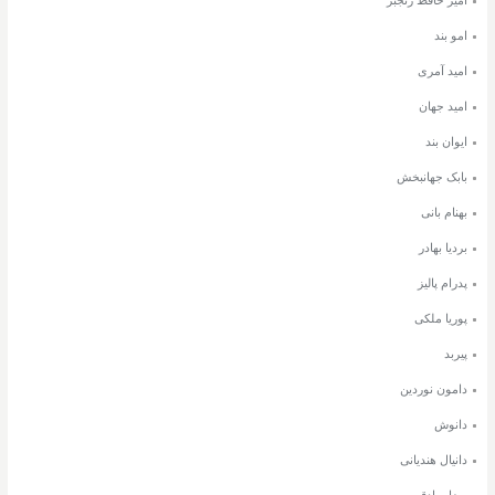
امیر حافظ رنجبر
امو بند
امید آمری
امید جهان
ایوان بند
بابک جهانبخش
بهنام بانی
بردیا بهادر
پدرام پالیز
پوریا ملکی
پیربد
دامون نوردین
دانوش
دانیال هندیانی