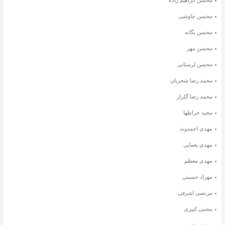
محسن ابراهیم زاده
محسن چاوشی
محسن یگانه
محسن مهر
محسن لرستانی
محمد رضا شجریان
محمد رضا گلزار
مجید خراطها
مهدی احمدوند
مهدی یغمایی
مهدی معظم
مهراد حسینی
مرتضی اشرفی
مجتبی کبیری