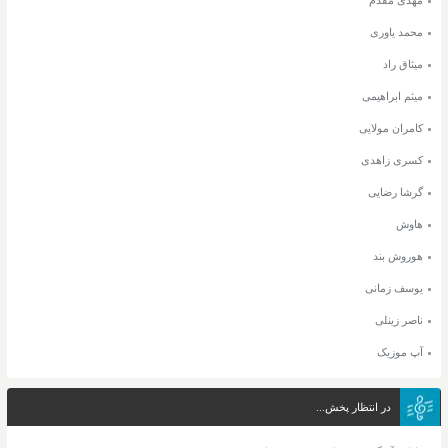
مهدی مقدم
محمد یاوری
میثاق راد
میثم ابراهیمی
کامران مولایی
کسری زاهدی
گرشا رضایی
هاوش
هوروش بند
یوسف زمانی
ناصر زینلی
آپ موزیک
در انتظار پخش...