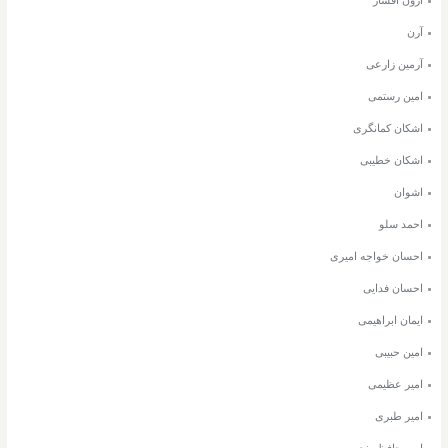
آرون افشار
آرن
آرمین زارعی
امین رستمی
اشکان کمانگری
اشکان خطیبی
اشوان
احمد سلو
احسان خواجه امیری
احسان فدایی
ایمان ابراهیمی
امین حبیبی
امیر عظیمی
امیر طبری