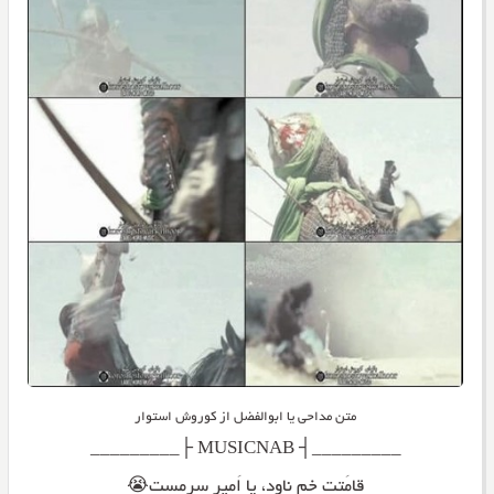
متن مداحی یا ابوالفضل از کوروش استوار
_________┤ MUSICNAB ├_________
قامَتت خم ناود، یا اَمیر سرمست😭