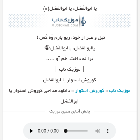
یا ابوالفَضل، یا ابوالفضل(:(:
نیل و غیر از خود، ریو بارِم وَه کَس ! !
یاابوالفضل، یاابوالفَضل😭
برا لَه داخِت، خَم آو …..
_________┤ موزیک ناب ├_________
کوروش استوار یا ابوالفضل
موزیک ناب
»
کوروش استوار
»
دانلود مداحی کوروش استوار یا
ابوالفضل
پخش آنلاین همین موزیک