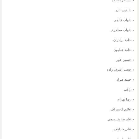
سینا درخشنده
شاهین بنان
شهاب فالجی
شهاب مظفری
حامد برادران
حامد همایون
حسین هور
حجت اشرف زاده
حمید هیراد
راغب
رضا بهرام
عالیم قاسم اف
علیرضا طلیسچی
علی خدابنده