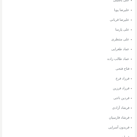
علی یاسینی
علیرضا پویا
علیرضا قربانی
علی پارسا
علی منتظری
عماد طغرایی
عماد طالب زاده
فتاح فتحی
فرزاد فرخ
فرزاد فرزین
فردین ناجی
فرشاد آزادی
فرشاد فارسیان
فریدون آسرایی