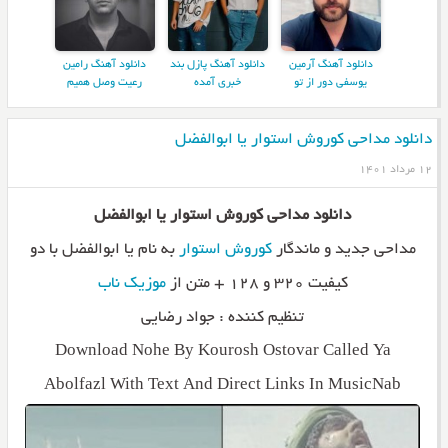
دانلود آهنگ آرمین
دانلود آهنگ پازل بند
دانلود آهنگ رامین
یوسفی دور از تو
خبری آمده
رعیت وصل همیم
دانلود مداحی کوروش استوار یا ابوالفضل
۱۲ مرداد ۱۴۰۱
دانلود مداحی کوروش استوار یا ابوالفضل
مداحی جدید و ماندگار
کوروش استوار
به نام یا ابوالفضل با دو
کیفیت ۳۲۰ و ۱۲۸ + متن از
موزیک ناب
تنظیم کننده : جواد رضایی
Download Nohe By Kourosh Ostovar Called Ya
Abolfazl With Text And Direct Links In MusicNab