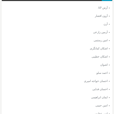
آرش AP
آرون افشار
آرن
آرمین زارعی
امین رستمی
اشکان کمانگری
اشکان خطیبی
اشوان
احمد سلو
احسان خواجه امیری
احسان فدایی
ایمان ابراهیمی
امین حبیبی
امیر عظیمی