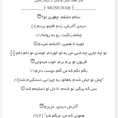
متن آهنگ چش تو چش از گرشا رضایی
_________┤ MUSICNAB ├_________
سَلام عشقَم، چِطوری تو؟😇
دیدی آخَرش، زَدم قَلبِتو بردم:):)
چِشم رَنگیت، رو به رومه/؛/؛
خوبه تا هَمین، الانِشَم نَمردم😉
تو چه جایی چه شَبی من به تو خوردَم، اومَدی تو دلم دلم:]:]
قُربون تو بِرَم برم، خوب میدونی😇
بگَم نَگَم که من گُلم دوسِت دارم؛\؛\
“چِش تو چش شُدم باهاتو، یه چیزایی دَستگیرَم شد(|؛/
بَس که پیگیر تو شُدَم، تا دل تو تَسلیمَم شد😉
آخَرش دیدی، عَزیزم😇
هَمونی که مَن، میگَم شد” (۲)\|/