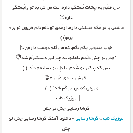
حال قلبَم به چِشات بَستگی داره، مث من کی به تو وابَستگی
داره😉
عاشِقی با تو مَگه خستگی داره، اومَدی تو دِلَم دلم قربون تو برم
برم(:(:
خوب میدونی بِگَم نگم، که مَن گلم دوست دارَم//\|
“چش تو چِش شُدم باهاتو، یه چیزایی دَستگیرَم شد😇
بس که پیگیر تو شُدَم، تا دِل تو تسلیمم شُد:):)
آخَرش، دیدی عَزیزم😉
هَمونی که من، میگَم شُد” (۲) ……
_________┤ موزیک ناب ├_________
گرشا رضایی چش تو چش
موزیک ناب
»
گرشا رضایی
»
دانلود آهنگ گرشا رضایی چش تو
چش