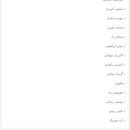
مجتبی کبیری
مهدی مقدم
محمد یاوری
میثاق راد
میثم ابراهیمی
کامران مولایی
کسری زاهدی
گرشا رضایی
هاوش
هوروش بند
یوسف زمانی
ناصر زینلی
آپ موزیک