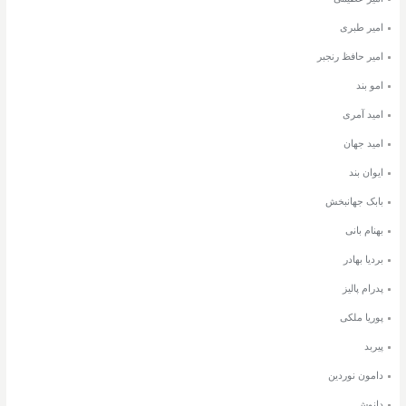
امیر طبری
امیر حافظ رنجبر
امو بند
امید آمری
امید جهان
ایوان بند
بابک جهانبخش
بهنام بانی
بردیا بهادر
پدرام پالیز
پوریا ملکی
پیربد
دامون نوردین
دانوش