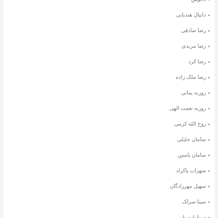
دانیال هندیانی
رضا صادقی
رضا مریدی
رضا کرد
رضا ملک زاده
روزبه بمانی
روزبه نعمت الهی
روح الله کرمی
سامان جلیلی
سامان یاسین
سهراب پاکزاد
سهیل مهرزادگان
سینا سرلک
سینا پارسیان