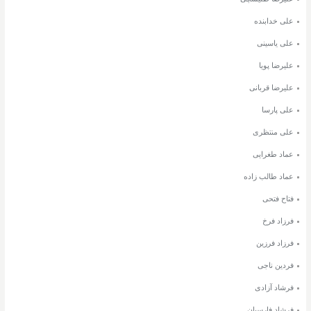
علی خدابنده
علی یاسینی
علیرضا پویا
علیرضا قربانی
علی پارسا
علی منتظری
عماد طغرایی
عماد طالب زاده
فتاح فتحی
فرزاد فرخ
فرزاد فرزین
فردین ناجی
فرشاد آزادی
فرشاد فارسیان