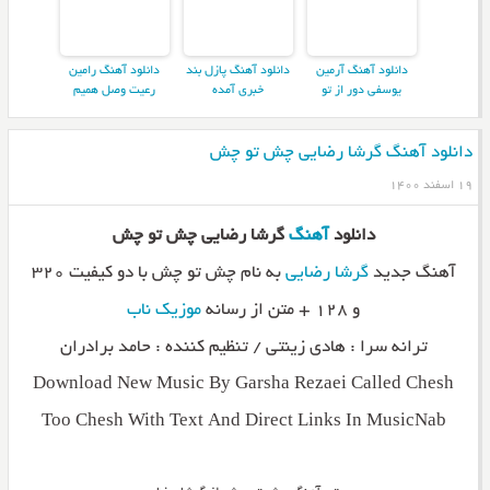
دانلود آهنگ آرمین
دانلود آهنگ پازل بند
دانلود آهنگ رامین
یوسفی دور از تو
خبری آمده
رعیت وصل همیم
دانلود آهنگ گرشا رضایی چش تو چش
۱۹ اسفند ۱۴۰۰
دانلود
آهنگ
گرشا رضایی چش تو چش
آهنگ جدید
گرشا رضایی
به نام چش تو چش با دو کیفیت ۳۲۰
و ۱۲۸ + متن از رسانه
موزیک ناب
ترانه سرا : هادی زینتی / تنظیم کننده : حامد برادران
Download New Music By Garsha Rezaei Called Chesh
Too Chesh With Text And Direct Links In MusicNab