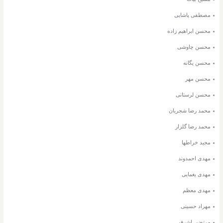
مصطفی پاشایی
محسن ابراهیم زاده
محسن چاوشی
محسن یگانه
محسن مهر
محسن لرستانی
محمد رضا شجریان
محمد رضا گلزار
مجید خراطها
مهدی احمدوند
مهدی یغمایی
مهدی معظم
مهراد حسینی
مرتضی اشرفی