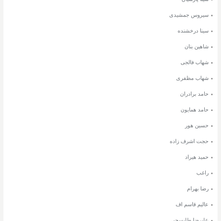
سیروس جمشیدی
سینا درخشنده
شاهین بنان
شهاب فالجی
شهاب مظفری
حامد برادران
حامد همایون
حسین هور
حجت اشرف زاده
حمید هیراد
راغب
رضا بهرام
عالیم قاسم اف
علیرضا طلیسچی